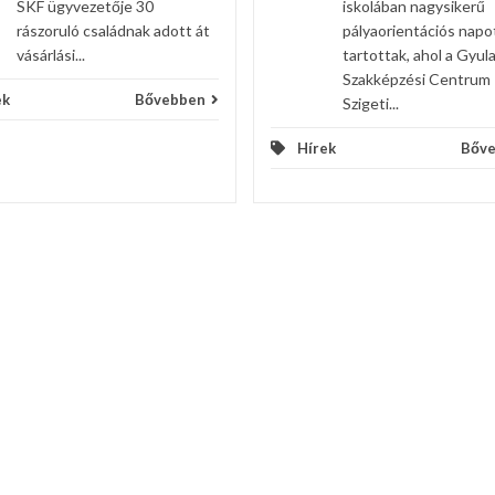
SKF ügyvezetője 30
iskolában nagysikerű
rászoruló családnak adott át
pályaorientációs napo
vásárlási...
tartottak, ahol a Gyula
Szakképzési Centrum
ek
Bővebben
Szigeti...
Hírek
Bőv