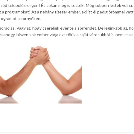
széd településre igen! És sokan meg is tették! Még többen lettek volna,
a programokat! Az a néhány tízezer ember, aki itt él pedig örömmel vett
programot a környéken.
sorsolás. Vagy az, hogy cseréljék évente a sorrendet. De leginkább az, h
lahogy, hiszen sok ember várja ezt tőlük a saját városukból is, nem csak 