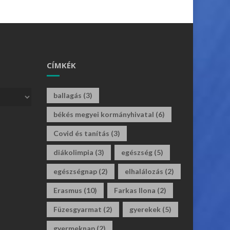
CÍMKÉK
ballagás
(3)
békés megyei kormányhivatal
(6)
Covid és tanítás
(3)
diákolimpia
(3)
egészség
(5)
egészségnap
(2)
elhalálozás
(2)
Erasmus
(10)
Farkas Ilona
(2)
Füzesgyarmat
(2)
gyerekek
(5)
gyermeknap
(2)