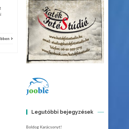
t
i
ebben
Legutóbbi bejegyzések
Boldog Karácsonyt!