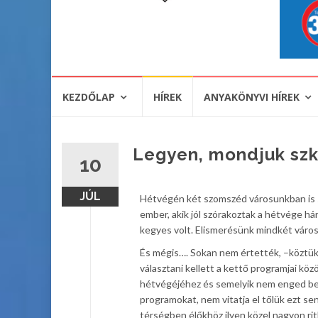
KEZDŐLAP
HÍREK
ANYAKÖNYVI HÍREK
Legyen, mondjuk szk
10
JÚL
Hétvégén két szomszéd városunkban is si
ember, akik jól szórakoztak a hétvége h
kegyes volt. Elismerésünk mindkét váro
És mégis…. Sokan nem értették, –köztük
választani kellett a kettő programjai köz
hétvégéjéhez és semelyik nem enged belő
programokat, nem vitatja el tőlük ezt s
térségben élőkhöz ilyen közel nagyon ri