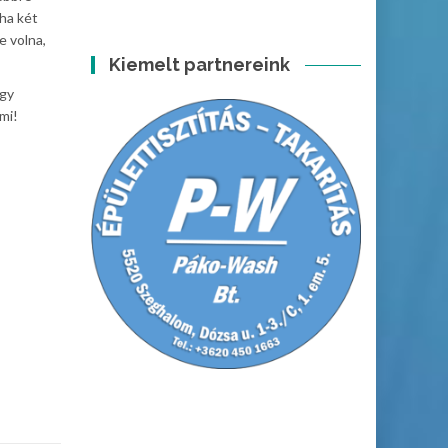
 ha két
e volna,
Kiemelt partnereink
ogy
mi!