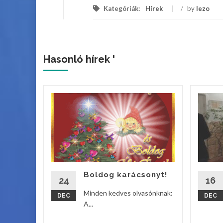
Kategóriák:
Hírek
/
by
lezo
Hasonló hírek '
ik
s
lladt fel
tyája a
os Iskola
Boldog karácsonyt!
24
16
vebben
Minden kedves olvasónknak:
DEC
DEC
A...