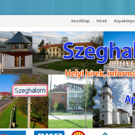
Kezdőlap
Hírek
Anyakönyvi