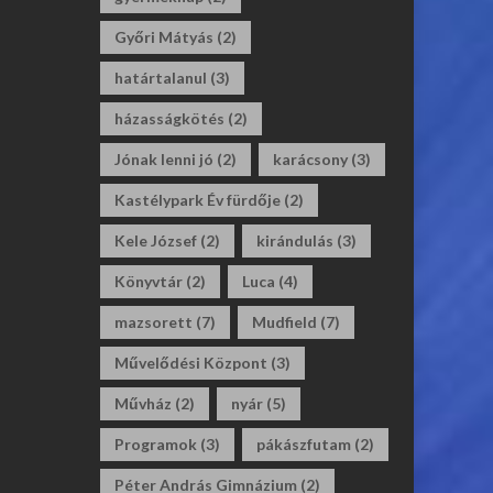
Győri Mátyás
(2)
határtalanul
(3)
házasságkötés
(2)
Jónak lenni jó
(2)
karácsony
(3)
Kastélypark Év fürdője
(2)
Kele József
(2)
kirándulás
(3)
Könyvtár
(2)
Luca
(4)
mazsorett
(7)
Mudfield
(7)
Művelődési Központ
(3)
Művház
(2)
nyár
(5)
Programok
(3)
pákászfutam
(2)
Péter András Gimnázium
(2)