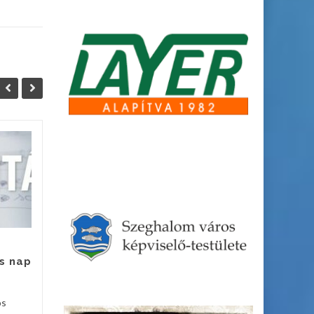
Állás
06
05
Szeghalom Város
DEC
DEC
Önkormányzat
Intézményműködtető
Központja azonnali kezdéssel
felvételt hirdet
gazdaságvezetői munkakör...
s nap
Hírek
Hírek
Bővebben
os