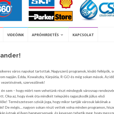
VIDEÓINK
APRÓHIRDETÉS
KAPCSOLAT
ander!
keres város napokat tartottak. Nagyszerű programok, kiváló fellépők, s
árom napján. Edda, Kowalszky, Kárpátia, R-GO és még sokan mások. Az időj
s vezetésének, szervezőinek!
 én sem – hogy miért nem vehetünk részt mindegyik városnap rendezvé
ött. Oka az, hogy évek óta mindkét település ragaszkodik július első
le! Természetesen szívük joga, hogy mikor tartják városuk lakóinak a
enki! De mégis… nagyon sokan részt vettek volna minden programon, hisz
tkán jutnak el ilyen hangversenyek, és kevesen tehetik meg, hogy messz