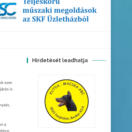
Hirdetését leadhatja
ok ezer
árás is
nyein,
en a
ebbre