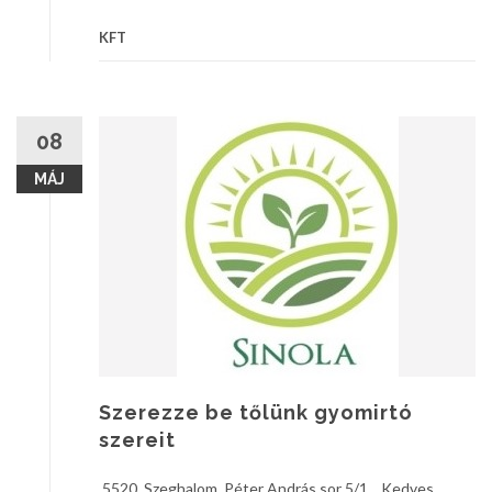
KFT
08
MÁJ
Szerezze be tőlünk gyomirtó
szereit
5520, Szeghalom, Péter András sor 5/1. Kedves