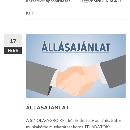
Közzétéve:
Apróhirdetés
Tagged:
SINOLA-AGRO
KFT
17
FEBR
ÁLLÁSAJÁNLAT
A SINOLA-AGRO KFT készletkezelő- adminisztrátor
munkakörbe munkatársat keres. FELADATOK: