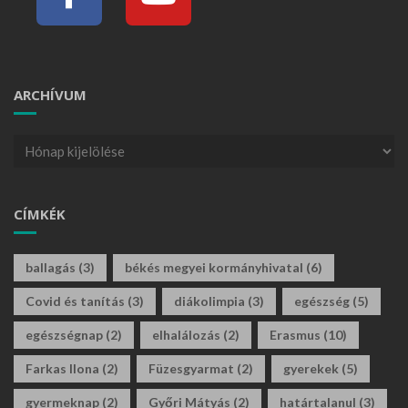
ARCHÍVUM
CÍMKÉK
ballagás
(3)
békés megyei kormányhivatal
(6)
Covid és tanítás
(3)
diákolimpia
(3)
egészség
(5)
egészségnap
(2)
elhalálozás
(2)
Erasmus
(10)
Farkas Ilona
(2)
Füzesgyarmat
(2)
gyerekek
(5)
gyermeknap
(2)
Győri Mátyás
(2)
határtalanul
(3)