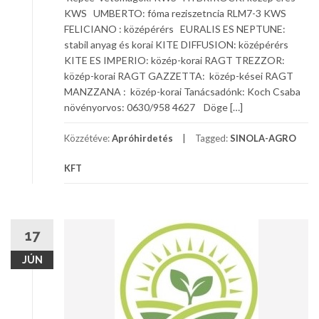
KWS UMBERTO: fóma reziszetncia RLM7-3 KWS
FELICIANO : középérérs EURALIS ES NEPTUNE:
stabil anyag és korai KITE DIFFUSION: középérérs
KITE ES IMPERIO: közép-korai RAGT TREZZOR:
közép-korai RAGT GAZZETTA: közép-kései RAGT
MANZZANA : közép-korai Tanácsadónk: Koch Csaba
növényorvos: 0630/958 4627 Döge […]
Közzétéve:
Apróhirdetés
Tagged:
SINOLA-AGRO
KFT
17
JÚN