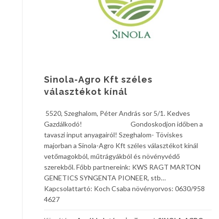
Sinola-Agro Kft széles
választékot kínál
5520, Szeghalom, Péter András sor 5/1. Kedves
Gazdálkodó! Gondoskodjon időben a
tavaszi input anyagairól! Szeghalom- Töviskes
majorban a Sinola-Agro Kft széles választékot kínál
vetőmagokból, műtrágyákból és növényvédő
szerekből. Főbb partnereink: KWS RAGT MARTON
GENETICS SYNGENTA PIONEER, stb…
Kapcsolattartó: Koch Csaba növényorvos: 0630/958
4627