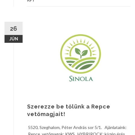
KFT
26
JÚN
Szerezze be tőlünk a Repce
vetőmagjait!
5520, Szeghalom, Péter András sor 5/1. Ajánlataink:
Repce vetőmagok: KWS HYBRIROCK: közép érés