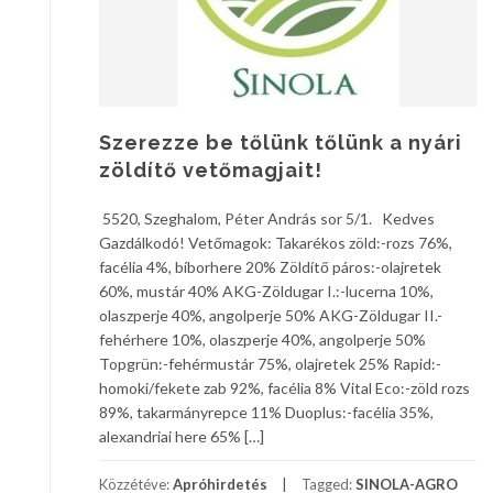
Szerezze be tőlünk tőlünk a nyári
zöldítő vetőmagjait!
5520, Szeghalom, Péter András sor 5/1. Kedves
Gazdálkodó! Vetőmagok: Takarékos zöld:-rozs 76%,
facélia 4%, bíborhere 20% Zöldítő páros:-olajretek
60%, mustár 40% AKG-Zöldugar I.:-lucerna 10%,
olaszperje 40%, angolperje 50% AKG-Zöldugar II.-
fehérhere 10%, olaszperje 40%, angolperje 50%
Topgrün:-fehérmustár 75%, olajretek 25% Rapid:-
homoki/fekete zab 92%, facélia 8% Vital Eco:-zöld rozs
89%, takarmányrepce 11% Duoplus:-facélia 35%,
alexandriai here 65% […]
Közzétéve:
Apróhirdetés
Tagged:
SINOLA-AGRO