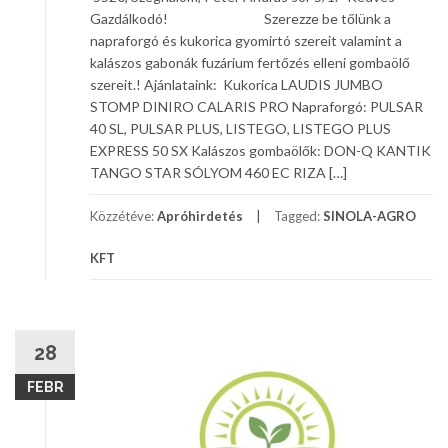
Gazdálkodó! Szerezze be tőlünk a
napraforgó és kukorica gyomirtó szereit valamint a
kalászos gabonák fuzárium fertőzés elleni gombaölő
szereit.! Ajánlataink: Kukorica LAUDIS JUMBO
STOMP DINIRO CALARIS PRO Napraforgó: PULSAR
40 SL, PULSAR PLUS, LISTEGO, LISTEGO PLUS
EXPRESS 50 SX Kalászos gombaölők: DON-Q KANTIK
TANGO STAR SÓLYOM 460 EC RIZA […]
Közzétéve:
Apróhirdetés
Tagged:
SINOLA-AGRO
KFT
28
FEBR