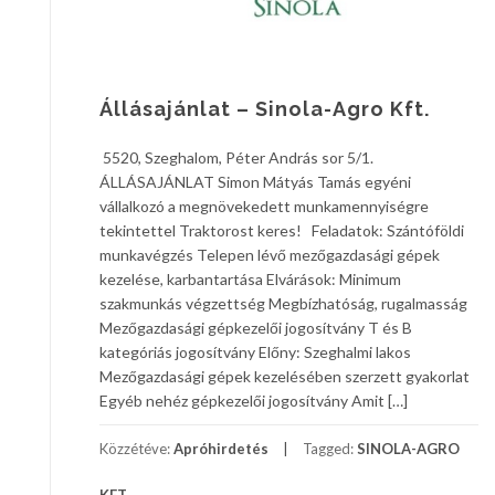
Állásajánlat – Sinola-Agro Kft.
5520, Szeghalom, Péter András sor 5/1.
ÁLLÁSAJÁNLAT Simon Mátyás Tamás egyéni
vállalkozó a megnövekedett munkamennyiségre
tekintettel Traktorost keres! Feladatok: Szántóföldi
munkavégzés Telepen lévő mezőgazdasági gépek
kezelése, karbantartása Elvárások: Minimum
szakmunkás végzettség Megbízhatóság, rugalmasság
Mezőgazdasági gépkezelői jogosítvány T és B
kategóriás jogosítvány Előny: Szeghalmi lakos
Mezőgazdasági gépek kezelésében szerzett gyakorlat
Egyéb nehéz gépkezelői jogosítvány Amit […]
Közzétéve:
Apróhirdetés
Tagged:
SINOLA-AGRO