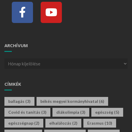
ARCHÍVUM
CÍMKÉK
ballagás
(3)
békés megyei kormányhivatal
(6)
Covid és tanítás
(3)
diákolimpia
(3)
egészség
(5)
egészségnap
(2)
elhalálozás
(2)
Erasmus
(10)