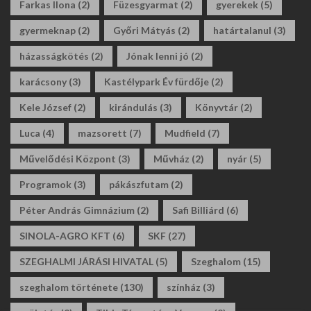
Farkas Ilona
(2)
Füzesgyarmat
(2)
gyerekek
(5)
gyermeknap
(2)
Győri Mátyás
(2)
határtalanul
(3)
házasságkötés
(2)
Jónak lenni jó
(2)
karácsony
(3)
Kastélypark Év fürdője
(2)
Kele József
(2)
kirándulás
(3)
Könyvtár
(2)
Luca
(4)
mazsorett
(7)
Mudfield
(7)
Művelődési Központ
(3)
Művház
(2)
nyár
(5)
Programok
(3)
pákászfutam
(2)
Péter András Gimnázium
(2)
Safi Billiárd
(6)
SINOLA-AGRO KFT
(6)
SKF
(27)
SZEGHALMI JÁRÁSI HIVATAL
(5)
Szeghalom
(15)
szeghalom története
(130)
színház
(3)