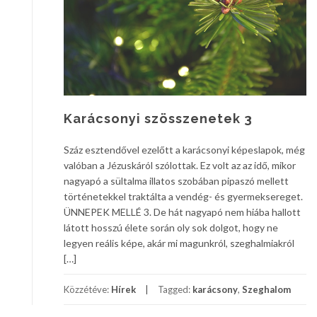
Karácsonyi szösszenetek 3
Száz esztendővel ezelőtt a karácsonyi képeslapok, még
valóban a Jézuskáról szólottak. Ez volt az az idő, mikor
nagyapó a sültalma illatos szobában pipaszó mellett
történetekkel traktálta a vendég- és gyermeksereget.
ÜNNEPEK MELLÉ 3. De hát nagyapó nem hiába hallott
látott hosszú élete során oly sok dolgot, hogy ne
legyen reális képe, akár mi magunkról, szeghalmiakról
[…]
Közzétéve:
Hírek
Tagged:
karácsony
,
Szeghalom