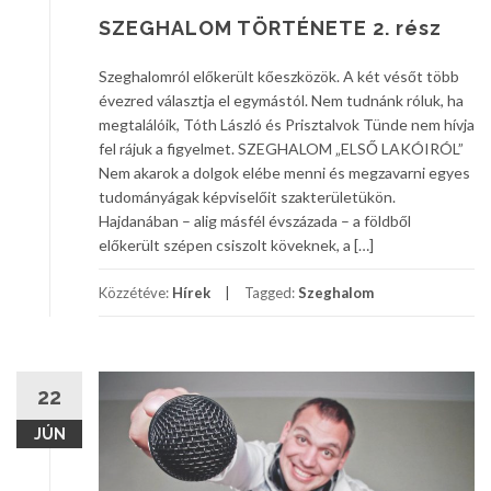
SZEGHALOM TÖRTÉNETE 2. rész
Szeghalomról előkerült kőeszközök. A két vésőt több
évezred választja el egymástól. Nem tudnánk róluk, ha
megtalálóik, Tóth László és Prisztalvok Tünde nem hívja
fel rájuk a figyelmet. SZEGHALOM „ELSŐ LAKÓIRÓL”
Nem akarok a dolgok elébe menni és megzavarni egyes
tudományágak képviselőit szakterületükön.
Hajdanában – alig másfél évszázada – a földből
előkerült szépen csiszolt köveknek, a […]
Közzétéve:
Hírek
Tagged:
Szeghalom
22
JÚN