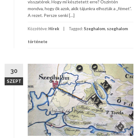
visszatérek. Hogy mi késztetett erre? Őszintén
mondva, hogy ők azok, akik tájunkra elhozták a „fémet”.
A rezet. Persze senki […]
Közzétéve:
Hírek
Tagged:
Szeghalom
,
szeghalom
története
30
SZEPT