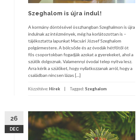
Szeghalom is újra indul!
A kormány döntésével összhangban Szeghalmon is újra
indulnak az intézmények, még ha korlátozottan is –
tájékoztatta lapunkat Macsári József Szeghalom
polgármestere. A bölcsőde és az óvodák hétfőtől öt
fős csoportokban fogadják azokat a gyerekeket, ahol a
szülők dolgoznak. Valamennyi óvodai telep nyitva lesz.
Arra kérik a szülőket, hogy nyilatkozzanak arról, hogy a
családban nincsen lázas […]
Közzétéve:
Hírek
Tagged:
Szeghalom
26
DEC