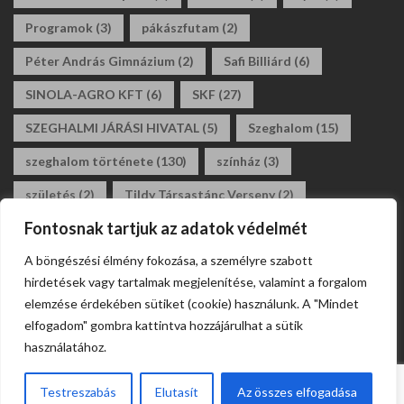
Programok
(3)
pákászfutam
(2)
Péter András Gimnázium
(2)
Safi Billiárd
(6)
SINOLA-AGRO KFT
(6)
SKF
(27)
SZEGHALMI JÁRÁSI HIVATAL
(5)
Szeghalom
(15)
szeghalom története
(130)
színház
(3)
születés
(2)
Tildy Társastánc Verseny
(2)
Fontosnak tartjuk az adatok védelmét
tildy zoltán általános iskola
(3)
tánc
(2)
A böngészési élmény fokozása, a személyre szabott
társastánc
(2)
állásajánlat
(2)
álláshirdetés
(2)
hirdetések vagy tartalmak megjelenítése, valamint a forgalom
általános iskola
(2)
elemzése érdekében sütiket (cookie) használunk. A "Mindet
elfogadom" gombra kattintva hozzájárulhat a sütik
használatához.
Testreszabás
Elutasít
Az összes elfogadása
Webdesign Szeghalom