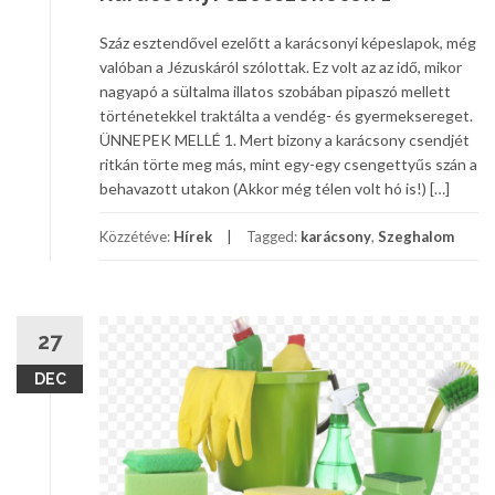
Száz esztendővel ezelőtt a karácsonyi képeslapok, még
valóban a Jézuskáról szólottak. Ez volt az az idő, mikor
nagyapó a sültalma illatos szobában pipaszó mellett
történetekkel traktálta a vendég- és gyermeksereget.
ÜNNEPEK MELLÉ 1. Mert bizony a karácsony csendjét
ritkán törte meg más, mint egy-egy csengettyűs szán a
behavazott utakon (Akkor még télen volt hó is!) […]
Közzétéve:
Hírek
Tagged:
karácsony
,
Szeghalom
27
DEC