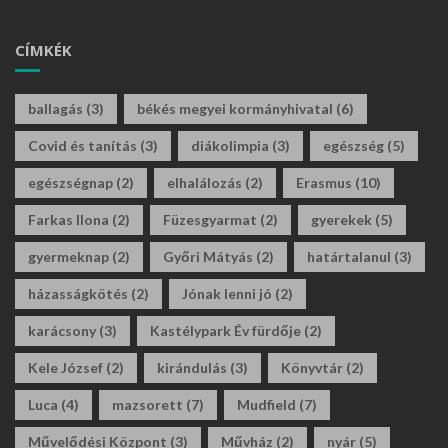
CÍMKÉK
ballagás
(3)
békés megyei kormányhivatal
(6)
Covid és tanítás
(3)
diákolimpia
(3)
egészség
(5)
egészségnap
(2)
elhalálozás
(2)
Erasmus
(10)
Farkas Ilona
(2)
Füzesgyarmat
(2)
gyerekek
(5)
gyermeknap
(2)
Győri Mátyás
(2)
határtalanul
(3)
házasságkötés
(2)
Jónak lenni jó
(2)
karácsony
(3)
Kastélypark Év fürdője
(2)
Kele József
(2)
kirándulás
(3)
Könyvtár
(2)
Luca
(4)
mazsorett
(7)
Mudfield
(7)
Művelődési Központ
(3)
Művház
(2)
nyár
(5)