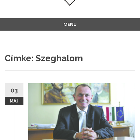
MENU
Címke:
Szeghalom
03
MÁJ