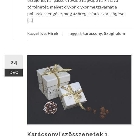
estéjénél, hallgassuk tovább nagyapó halk szavú
történetét, melyet olykor-olykor megzavarhat a
poharak csengése, meg az öreg csibuk szörcsögése.
[…]
Közzétéve:
Hírek
Tagged:
karácsony
,
Szeghalom
24
DEC
Karácsonyi szösszenetek 1