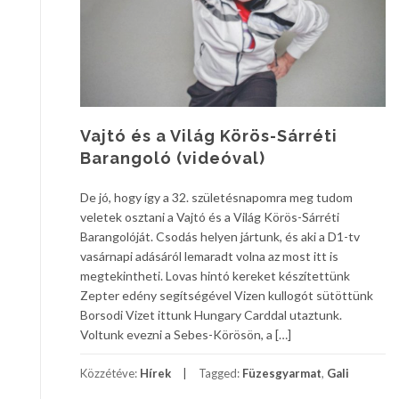
Vajtó és a Világ Körös-Sárréti
Barangoló (videóval)
De jó, hogy így a 32. születésnapomra meg tudom
veletek osztani a Vajtó és a Világ Körös-Sárréti
Barangolóját. Csodás helyen jártunk, és aki a D1-tv
vasárnapi adásáról lemaradt volna az most itt is
megtekintheti. Lovas hintó kereket készítettünk
Zepter edény segítségével Vizen kullogót sütöttünk
Borsodi Vizet ittunk Hungary Carddal utaztunk.
Voltunk evezni a Sebes-Körösön, a […]
Közzétéve:
Hírek
Tagged:
Füzesgyarmat
,
Gali