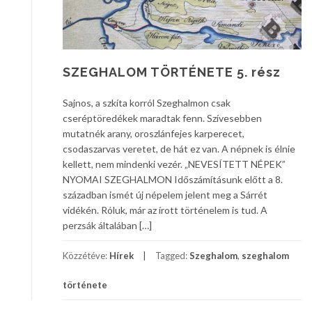
SZEGHALOM TÖRTÉNETE 5. rész
Sajnos, a szkíta korról Szeghalmon csak
cseréptöredékek maradtak fenn. Szívesebben
mutatnék arany, oroszlánfejes karperecet,
csodaszarvas veretet, de hát ez van. A népnek is élnie
kellett, nem mindenki vezér. „NEVESÍTETT NÉPEK”
NYOMAI SZEGHALMON Időszámításunk előtt a 8.
században ismét új népelem jelent meg a Sárrét
vidékén. Róluk, már az írott történelem is tud. A
perzsák általában […]
Közzétéve:
Hírek
Tagged:
Szeghalom
,
szeghalom
története