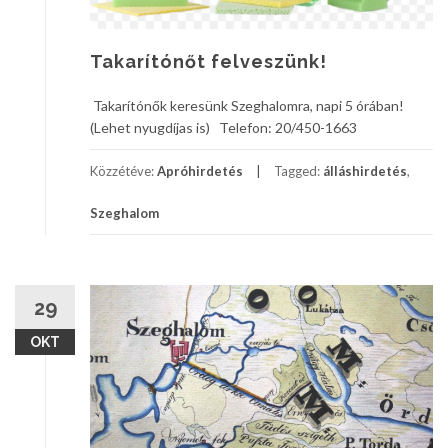
Takarítónőt felveszünk!
Takarítónők keresünk Szeghalomra, napi 5 órában!
(Lehet nyugdíjas is) Telefon: 20/450-1663
Közzétéve:
Apróhirdetés
Tagged:
álláshirdetés
,
Szeghalom
29
OKT