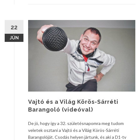
22
JÚN
Vajtó és a Világ Körös-Sárréti
Barangoló (videóval)
De jó, hogy így a 32. születésnapomra meg tudom
veletek osztani a Vajtó és a Világ Körös-Sárréti
Barangolóját. Csodás helyen jártunk, és aki a D1-tv