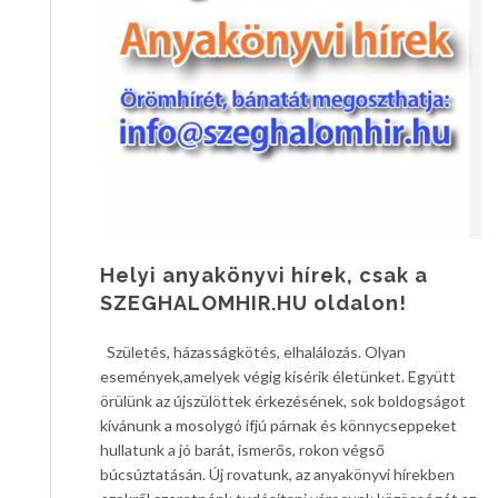
Helyi anyakönyvi hírek, csak a
SZEGHALOMHIR.HU oldalon!
Születés, házasságkötés, elhalálozás. Olyan
események,amelyek végig kísérik életünket. Együtt
örülünk az újszülöttek érkezésének, sok boldogságot
kívánunk a mosolygó ifjú párnak és könnycseppeket
hullatunk a jó barát, ismerős, rokon végső
búcsúztatásán. Új rovatunk, az anyakönyvi hírekben