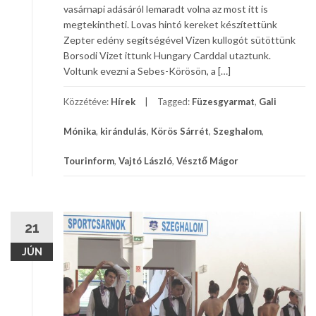
vasárnapi adásáról lemaradt volna az most itt is
megtekintheti. Lovas hintó kereket készítettünk
Zepter edény segítségével Vizen kullogót sütöttünk
Borsodi Vizet ittunk Hungary Carddal utaztunk.
Voltunk evezni a Sebes-Körösön, a […]
Közzétéve:
Hírek
Tagged:
Füzesgyarmat
,
Gali
Mónika
,
kirándulás
,
Körös Sárrét
,
Szeghalom
,
Tourinform
,
Vajtó László
,
Vésztő Mágor
21
JÚN