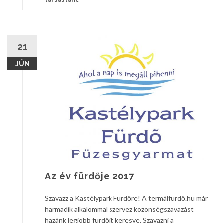
21
JÚN
Az év fürdője 2017
Szavazz a Kastélypark Fürdőre! A termálfürdő.hu már
harmadik alkalommal szervez közönségszavazást
hazánk legjobb fürdőit keresve. Szavazni a