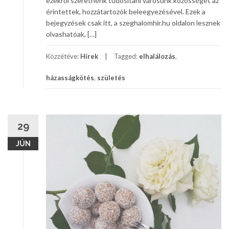
ezekről szeretnénk tudósítani városunk közösségét az
érintettek, hozzátartozók beleegyezésével. Ezek a
bejegyzések csak itt, a szeghalomhir.hu oldalon lesznek
olvashatóak, […]
Közzétéve:
Hírek
Tagged:
elhalálozás
,
házasságkötés
,
születés
29
JÚN