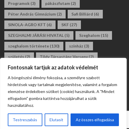
Programok
(3)
pákászfutam
(2)
Péter András Gimnázium
(2)
Safi Billiárd
(6)
SINOLA-AGRO KFT
(6)
SKF
(27)
SZEGHALMI JÁRÁSI HIVATAL
(5)
Szeghalom
(15)
szeghalom története
(130)
színház
(3)
születés
(2)
Tildy Társastánc Verseny
(2)
Fontosnak tartjuk az adatok védelmét
tildy zoltán általános iskola
(3)
tánc
(2)
A böngészési élmény fokozása, a személyre szabott
társastánc
(2)
állásajánlat
(2)
álláshirdetés
(2)
hirdetések vagy tartalmak megjelenítése, valamint a forgalom
általános iskola
(2)
elemzése érdekében sütiket (cookie) használunk. A "Mindet
elfogadom" gombra kattintva hozzájárulhat a sütik
használatához.
Testreszabás
Elutasít
Az összes elfogadása
Webdesign Szeghalom