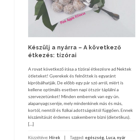
Készülj a nyárra – A következő
étkezés: tízórai
A rovat következő írása a tízórai étkezésre ad Nektek
ötleteket! Gyerekek és felnőttek is egyaránt
kipróbálhatják. De előbb egy pár szó arról, miért is
kellene optimális esetben napi ötször táplálni a
szervezetünket! Minden embernek van egy ún.
alapanyagcseréje, mely mindenkinek más és más,
kortól, nemtől és fizikai adottságoktól függően. Ennek
kiszámítását érdemes szakemberre bízni (dietetikus).
[…]
Közzétéve:
Hírek
Tagged:
egészség
,
Luca
,
nyár