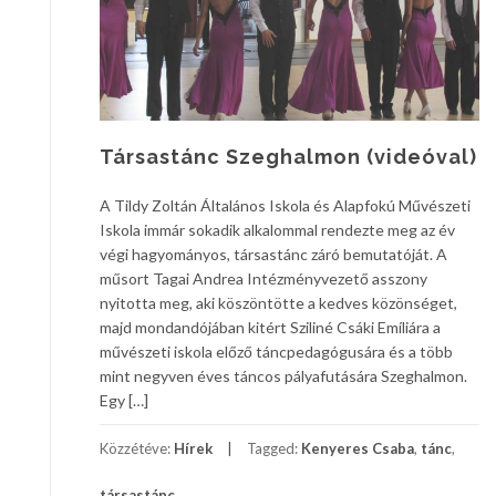
Társastánc Szeghalmon (videóval)
A Tildy Zoltán Általános Iskola és Alapfokú Művészeti
Iskola immár sokadik alkalommal rendezte meg az év
végi hagyományos, társastánc záró bemutatóját. A
műsort Tagai Andrea Intézményvezető asszony
nyitotta meg, aki köszöntötte a kedves közönséget,
majd mondandójában kitért Sziliné Csáki Emíliára a
művészeti iskola előző táncpedagógusára és a több
mint negyven éves táncos pályafutására Szeghalmon.
Egy […]
Közzétéve:
Hírek
Tagged:
Kenyeres Csaba
,
tánc
,
társastánc