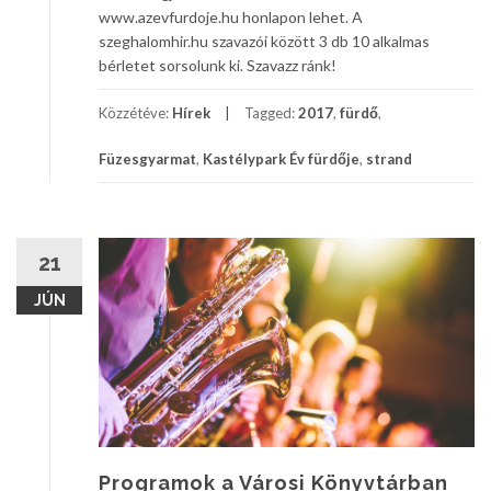
www.azevfurdoje.hu honlapon lehet. A
szeghalomhir.hu szavazói között 3 db 10 alkalmas
bérletet sorsolunk ki. Szavazz ránk!
Közzétéve:
Hírek
Tagged:
2017
,
fürdő
,
Füzesgyarmat
,
Kastélypark Év fürdője
,
strand
21
JÚN
Programok a Városi Könyvtárban