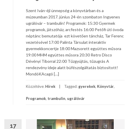
Szent Iván-éji ünnepség a könyvtárban és a
múzeumban 2017. június 24-én szombaton Ingyenes
ugrálóvár – trambulin! Programok: 15:30 Gyermek
programok, játszóház, arcfestés 16:00 Petőfi úti óvoda
néptánc bemutatója ezt követően táncház, Tar Ferenc
vezetésével 17:00 Palinta Társulat interaktív
gyermekkoncertje 18:00 Mazsorett együttes műsora
19:00 MHM együttes műsora 20:30 Retro Disco
Dévényi Tiborral 22:00 Tűzgyújtás, tűzugrás A
rendezvény ideje alatt büfészolgáltatás biztosított!
MondóKAcagó […]
Közzétéve:
Hírek
Tagged:
gyerekek
,
Könyvtár
,
Programok
,
trambulin
,
ugrálóvár
17