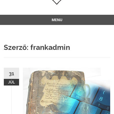
MENU
Szerző:
frankadmin
31
JÚL