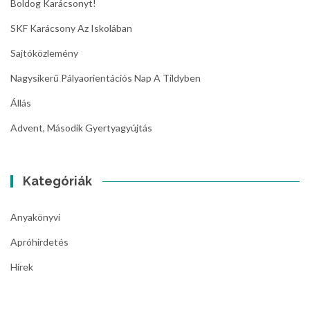
Boldog Karácsonyt!
SKF Karácsony Az Iskolában
Sajtóközlemény
Nagysikerű Pályaorientációs Nap A Tildyben
Állás
Advent, Második Gyertyagyújtás
Kategóriák
Anyakönyvi
Apróhirdetés
Hírek