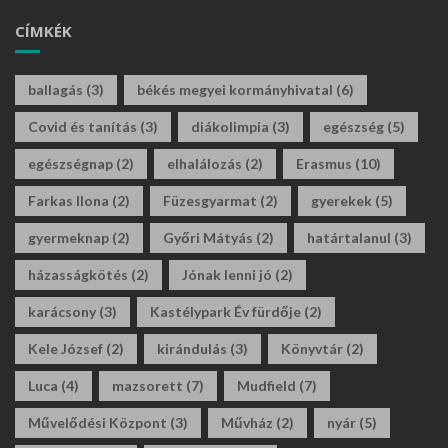
CÍMKÉK
ballagás
(3)
békés megyei kormányhivatal
(6)
Covid és tanítás
(3)
diákolimpia
(3)
egészség
(5)
egészségnap
(2)
elhalálozás
(2)
Erasmus
(10)
Farkas Ilona
(2)
Füzesgyarmat
(2)
gyerekek
(5)
gyermeknap
(2)
Győri Mátyás
(2)
határtalanul
(3)
házasságkötés
(2)
Jónak lenni jó
(2)
karácsony
(3)
Kastélypark Év fürdője
(2)
Kele József
(2)
kirándulás
(3)
Könyvtár
(2)
Luca
(4)
mazsorett
(7)
Mudfield
(7)
Művelődési Központ
(3)
Művház
(2)
nyár
(5)