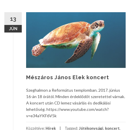
13
JÚN
Mészáros János Elek koncert
Szeghalmon a Református templomban. 2017. június
16-án 18 órától. Minden érdeklődőt szeretettel várnak.
A koncert után CD lemez vásárlás és dedikálási
lehetőség. https://www.youtube.com/watch?
v=e34aYKF6V5k
Közzétéve:
Hírek
Tagged:
Jótékonysági
,
koncert
,