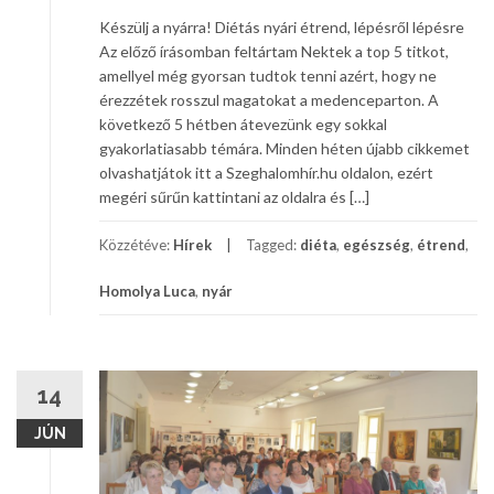
Készülj a nyárra! Diétás nyári étrend, lépésről lépésre
Az előző írásomban feltártam Nektek a top 5 titkot,
amellyel még gyorsan tudtok tenni azért, hogy ne
érezzétek rosszul magatokat a medenceparton. A
következő 5 hétben átevezünk egy sokkal
gyakorlatiasabb témára. Minden héten újabb cikkemet
olvashatjátok itt a Szeghalomhír.hu oldalon, ezért
megéri sűrűn kattintani az oldalra és […]
Közzétéve:
Hírek
Tagged:
diéta
,
egészség
,
étrend
,
Homolya Luca
,
nyár
14
JÚN