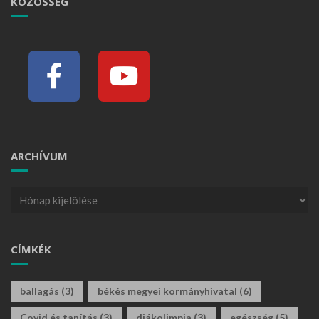
KÖZÖSSÉG
ARCHÍVUM
CÍMKÉK
ballagás
(3)
békés megyei kormányhivatal
(6)
Covid és tanítás
(3)
diákolimpia
(3)
egészség
(5)