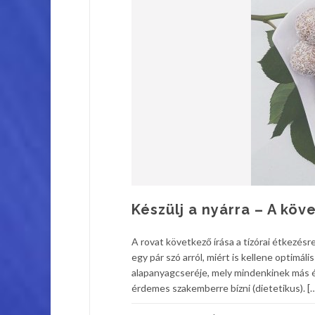
Készülj a nyárra – A köv
A rovat következő írása a tízórai étkezés
egy pár szó arról, miért is kellene optimá
alapanyagcseréje, mely mindenkinek más és
érdemes szakemberre bízni (dietetikus). [