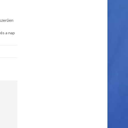
yszerűen
zés a nap