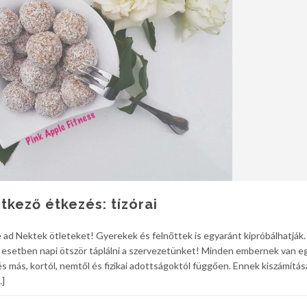
etkező étkezés: tízórai
re ad Nektek ötleteket! Gyerekek és felnőttek is egyaránt kipróbálhatják
lis esetben napi ötször táplálni a szervezetünket! Minden embernek van e
 más, kortól, nemtől és fizikai adottságoktól függően. Ennek kiszámítás
…]