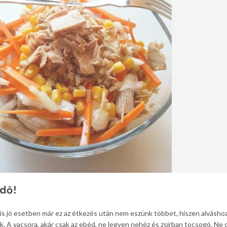
idő!
nis jó esetben már ez az étkezés után nem eszünk többet, hiszen alváshoz
k. A vacsora, akár csak az ebéd, ne legyen nehéz és zsírban tocsogó. Ne