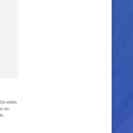
. De előbb
gy ún.
át