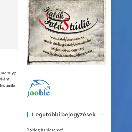
hhoz hogy
ánként
ni, amikor
Legutóbbi bejegyzések
Boldog Karácsonyt!