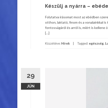
Készülj a nyárra – ebéd
Folytatva írásomat most az ebédben szer
otthon, laktató, finom és a vonalainkkal is
fontosságáról és arról is, miért is kellen
[…]
Közzétéve:
Hírek
Tagged:
egészség
,
L
29
JÚN