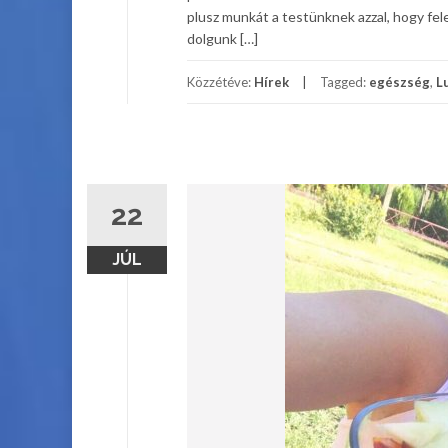
plusz munkát a testünknek azzal, hogy fele
dolgunk […]
Közzétéve:
Hírek
Tagged:
egészség
,
L
22
JÚL