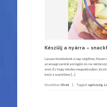
Készülj a nyárra – snack
Lassan közeledünk a nap végéhez, hiszen má
az anyagcserénk pörögjön és ne raktározz
enni. És hogy mindez megvalósuljon, kicsit
beüt a snacktime […]
Közzétéve:
Hírek
Tagged:
egészség
,
L