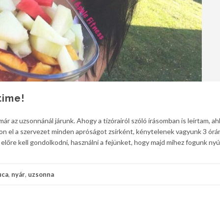
time!
r az uzsonnánál járunk. Ahogy a tízórairól szóló írásomban is leírtam, a
on el a szervezet minden apróságot zsírként, kénytelenek vagyunk 3 ór
 előre kell gondolkodni, használni a fejünket, hogy majd mihez fogunk nyúl
uca
,
nyár
,
uzsonna