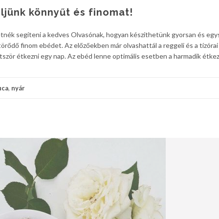
eljünk könnyűt és finomat!
etnék segíteni a kedves Olvasónak, hogyan készíthetünk gyorsan és eg
 törődő finom ebédet. Az előzőekben már olvashattál a reggeli és a tízórai
e ötször étkezni egy nap. Az ebéd lenne optimális esetben a harmadik étke
uca
,
nyár