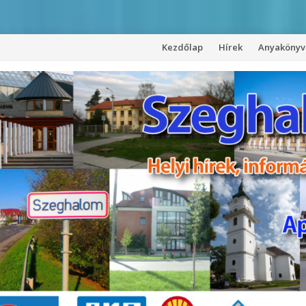
Kezdőlap
Hírek
Anyakönyvi