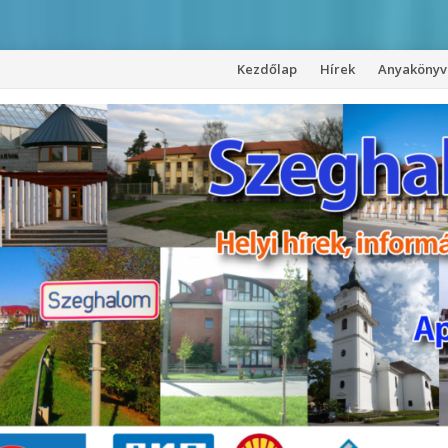
Kezdőlap
Hírek
Anyakönyvi