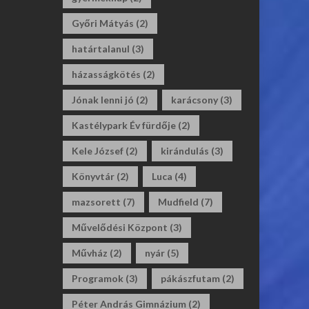
Győri Mátyás
(2)
határtalanul
(3)
házasságkötés
(2)
Jónak lenni jó
(2)
karácsony
(3)
Kastélypark Év fürdője
(2)
Kele József
(2)
kirándulás
(3)
Könyvtár
(2)
Luca
(4)
mazsorett
(7)
Mudfield
(7)
Művelődési Központ
(3)
Művház
(2)
nyár
(5)
Programok
(3)
pákászfutam
(2)
Péter András Gimnázium
(2)