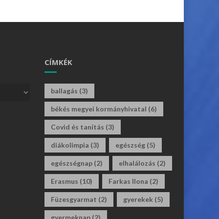
CÍMKÉK
ballagás
(3)
békés megyei kormányhivatal
(6)
Covid és tanítás
(3)
diákolimpia
(3)
egészség
(5)
egészségnap
(2)
elhalálozás
(2)
Erasmus
(10)
Farkas Ilona
(2)
Füzesgyarmat
(2)
gyerekek
(5)
gyermeknap
(2)