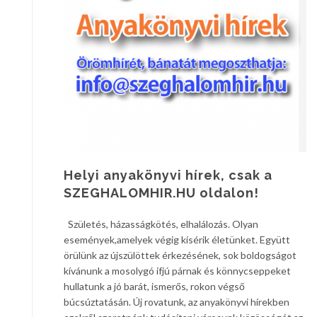
Helyi anyakönyvi hírek, csak a
SZEGHALOMHIR.HU oldalon!
Születés, házasságkötés, elhalálozás. Olyan
események,amelyek végig kísérik életünket. Együtt
örülünk az újszülöttek érkezésének, sok boldogságot
kívánunk a mosolygó ifjú párnak és könnycseppeket
hullatunk a jó barát, ismerős, rokon végső
búcsúztatásán. Új rovatunk, az anyakönyvi hírekben