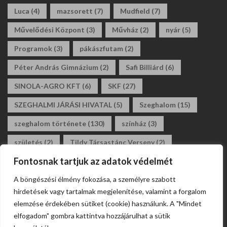
Luca
(4)
mazsorett
(7)
Mudfield
(7)
Művelődési Központ
(3)
Művház
(2)
nyár
(5)
Programok
(3)
pákászfutam
(2)
Péter András Gimnázium
(2)
Safi Billiárd
(6)
SINOLA-AGRO KFT
(6)
SKF
(27)
SZEGHALMI JÁRÁSI HIVATAL
(5)
Szeghalom
(15)
szeghalom története
(130)
színház
(3)
születés
(2)
Tildy Társastánc Verseny
(2)
Fontosnak tartjuk az adatok védelmét
tildy zoltán általános iskola
(3)
tánc
(2)
A böngészési élmény fokozása, a személyre szabott
társastánc
(2)
állásajánlat
(2)
álláshirdetés
(2)
hirdetések vagy tartalmak megjelenítése, valamint a forgalom
általános iskola
(2)
elemzése érdekében sütiket (cookie) használunk. A "Mindet
elfogadom" gombra kattintva hozzájárulhat a sütik