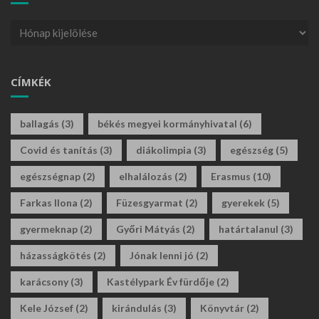
CÍMKÉK
ballagás
(3)
békés megyei kormányhivatal
(6)
Covid és tanítás
(3)
diákolimpia
(3)
egészség
(5)
egészségnap
(2)
elhalálozás
(2)
Erasmus
(10)
Farkas Ilona
(2)
Füzesgyarmat
(2)
gyerekek
(5)
gyermeknap
(2)
Győri Mátyás
(2)
határtalanul
(3)
házasságkötés
(2)
Jónak lenni jó
(2)
karácsony
(3)
Kastélypark Év fürdője
(2)
Kele József
(2)
kirándulás
(3)
Könyvtár
(2)