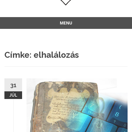
MENU
Címke:
elhalálozás
31
JÚL