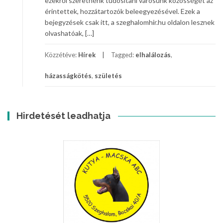
ezekről szeretnénk tudósítani városunk közösségét az
érintettek, hozzátartozók beleegyezésével. Ezek a
bejegyzések csak itt, a szeghalomhir.hu oldalon lesznek
olvashatóak, […]
Közzétéve:
Hírek
Tagged:
elhalálozás
,
házasságkötés
,
születés
Hirdetését leadhatja