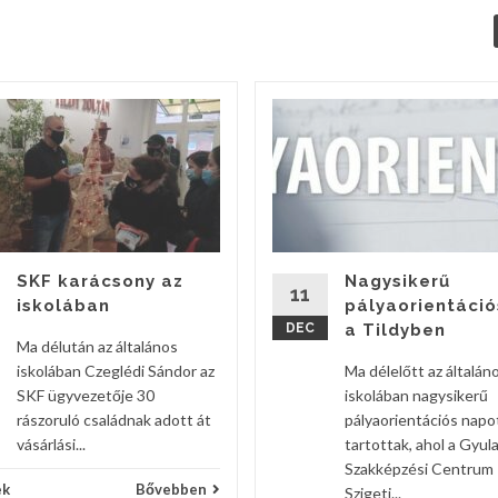
SKF karácsony az
Nagysikerű
11
iskolában
pályaorientáció
DEC
a Tildyben
Ma délután az általános
iskolában Czeglédi Sándor az
Ma délelőtt az általán
SKF ügyvezetője 30
iskolában nagysikerű
rászoruló családnak adott át
pályaorientációs napo
vásárlási...
tartottak, ahol a Gyula
Szakképzési Centrum
ek
Bővebben
Szigeti...