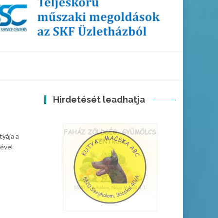
Hirdetését leadhatja
tyája a
sével