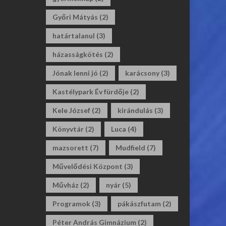
Győri Mátyás
(2)
határtalanul
(3)
házasságkötés
(2)
Jónak lenni jó
(2)
karácsony
(3)
Kastélypark Év fürdője
(2)
Kele József
(2)
kirándulás
(3)
Könyvtár
(2)
Luca
(4)
mazsorett
(7)
Mudfield
(7)
Művelődési Központ
(3)
Művház
(2)
nyár
(5)
Programok
(3)
pákászfutam
(2)
Péter András Gimnázium
(2)