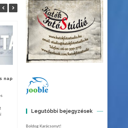
Állás
06
19
Szeghalom Város
DEC
NOV
Önkormányzat
Intézményműködtető
Központja azonnali kezdéssel
felvételt hirdet
gazdaságvezetői munkakör...
s nap
Hírek
Bővebben
Hírek
os
t
Legutóbbi bejegyzések
i
Boldog Karácsonyt!