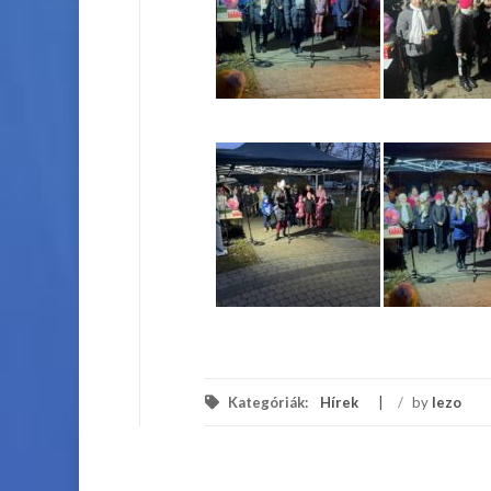
Kategóriák:
Hírek
/
by
lezo