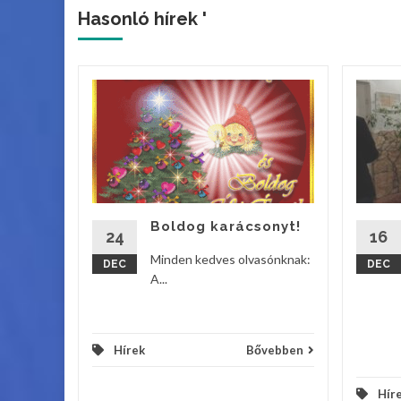
Hasonló hírek '
s iskola
Tildy
Boldog karácsonyt!
..
24
16
Minden kedves olvasónknak:
DEC
DEC
vebben
A...
Hírek
Bővebben
Hír