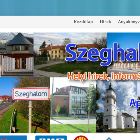
Kezdőlap
Hírek
Anyakönyvi