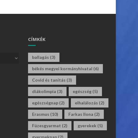
CÍMKÉK
ballagás
(3)
békés megyei kormányhivatal
(6)
Covid és tanítás
(3)
diákolimpia
(3)
egészség
(5)
egészségnap
(2)
elhalálozás
(2)
Erasmus
(10)
Farkas Ilona
(2)
Füzesgyarmat
(2)
gyerekek
(5)
gyermeknap
(2)