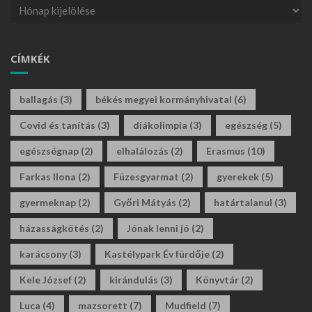
CÍMKÉK
ballagás
(3)
békés megyei kormányhivatal
(6)
Covid és tanítás
(3)
diákolimpia
(3)
egészség
(5)
egészségnap
(2)
elhalálozás
(2)
Erasmus
(10)
Farkas Ilona
(2)
Füzesgyarmat
(2)
gyerekek
(5)
gyermeknap
(2)
Győri Mátyás
(2)
határtalanul
(3)
házasságkötés
(2)
Jónak lenni jó
(2)
karácsony
(3)
Kastélypark Év fürdője
(2)
Kele József
(2)
kirándulás
(3)
Könyvtár
(2)
Luca
(4)
mazsorett
(7)
Mudfield
(7)