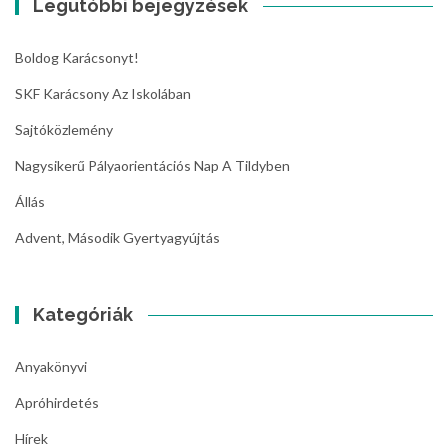
Legutóbbi bejegyzések
Boldog Karácsonyt!
SKF Karácsony Az Iskolában
Sajtóközlemény
Nagysikerű Pályaorientációs Nap A Tildyben
Állás
Advent, Második Gyertyagyújtás
Kategóriák
Anyakönyvi
Apróhirdetés
Hírek