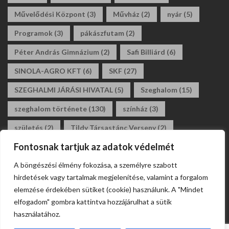
Művelődési Központ
(3)
Művház
(2)
nyár
(5)
Programok
(3)
pákászfutam
(2)
Péter András Gimnázium
(2)
Safi Billiárd
(6)
SINOLA-AGRO KFT
(6)
SKF
(27)
SZEGHALMI JÁRÁSI HIVATAL
(5)
Szeghalom
(15)
szeghalom története
(130)
színház
(3)
születés
(2)
Tildy Társastánc Verseny
(2)
Fontosnak tartjuk az adatok védelmét
tildy zoltán általános iskola
(3)
tánc
(2)
A böngészési élmény fokozása, a személyre szabott
társastánc
(2)
állásajánlat
(2)
álláshirdetés
(2)
hirdetések vagy tartalmak megjelenítése, valamint a forgalom
általános iskola
(2)
elemzése érdekében sütiket (cookie) használunk. A "Mindet
elfogadom" gombra kattintva hozzájárulhat a sütik
használatához.