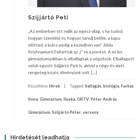
Szijjártó Peti
„Az emberben ott rejlik az egész világ, s ha tudod,
hogyan szemléld és hogyan tanulj belőle, a kapu
előtted, a kulcs pedig a kezedben van” Jiddu
Krishnamurti Feltettük az „i”-re a pontot. A mi kis
gimnáziumunkban is elballagtak a végzősök. Elballagott
velük együtt Szijjártó Peti is, akivel a négy év alatt
rengeteg közös élményünk volt. […]
Közzétéve:
Hírek
Tagged:
ballagás
,
biológia
,
Farkas
Ilona
,
Gimnázium
,
Iluska
,
OKTV
,
Péter András
Gimnázium
,
Szijjártó Péter
,
verseny
Hirdetését leadhatja