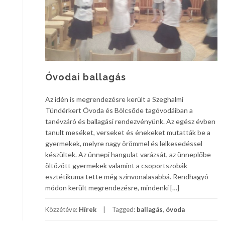
Óvodai ballagás
Az idén is megrendezésre került a Szeghalmi
Tündérkert Óvoda és Bölcsőde tagóvodáiban a
tanévzáró és ballagási rendezvényünk. Az egész évben
tanult meséket, verseket és énekeket mutatták be a
gyermekek, melyre nagy örömmel és lelkesedéssel
készültek. Az ünnepi hangulat varázsát, az ünneplőbe
öltözött gyermekek valamint a csoportszobák
esztétikuma tette még színvonalasabbá. Rendhagyó
módon került megrendezésre, mindenki […]
Közzétéve:
Hírek
Tagged:
ballagás
,
óvoda