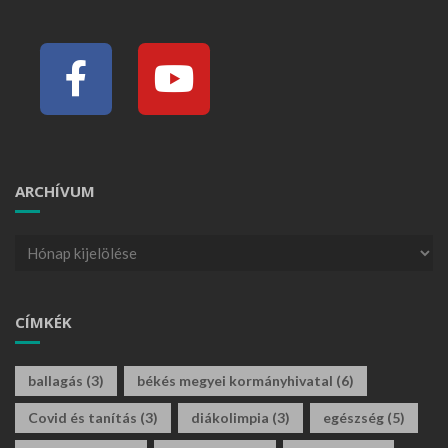
ARCHÍVUM
CÍMKÉK
ballagás
(3)
békés megyei kormányhivatal
(6)
Covid és tanítás
(3)
diákolimpia
(3)
egészség
(5)