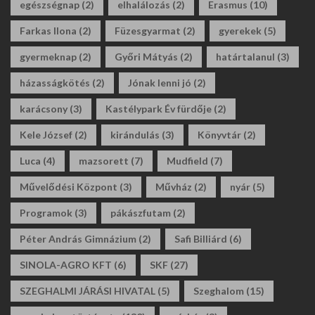
egészségnap
(2)
elhalálozás
(2)
Erasmus
(10)
Farkas Ilona
(2)
Füzesgyarmat
(2)
gyerekek
(5)
gyermeknap
(2)
Győri Mátyás
(2)
határtalanul
(3)
házasságkötés
(2)
Jónak lenni jó
(2)
karácsony
(3)
Kastélypark Év fürdője
(2)
Kele József
(2)
kirándulás
(3)
Könyvtár
(2)
Luca
(4)
mazsorett
(7)
Mudfield
(7)
Művelődési Központ
(3)
Művház
(2)
nyár
(5)
Programok
(3)
pákászfutam
(2)
Péter András Gimnázium
(2)
Safi Billiárd
(6)
SINOLA-AGRO KFT
(6)
SKF
(27)
SZEGHALMI JÁRÁSI HIVATAL
(5)
Szeghalom
(15)