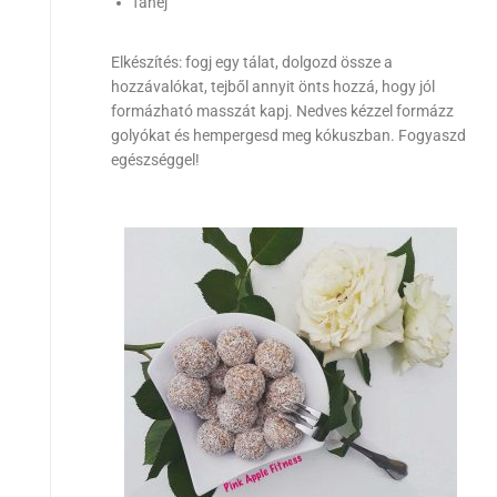
fahéj
Elkészítés: fogj egy tálat, dolgozd össze a
hozzávalókat, tejből annyit önts hozzá, hogy jól
formázható masszát kapj. Nedves kézzel formázz
golyókat és hempergesd meg kókuszban. Fogyaszd
egészséggel!