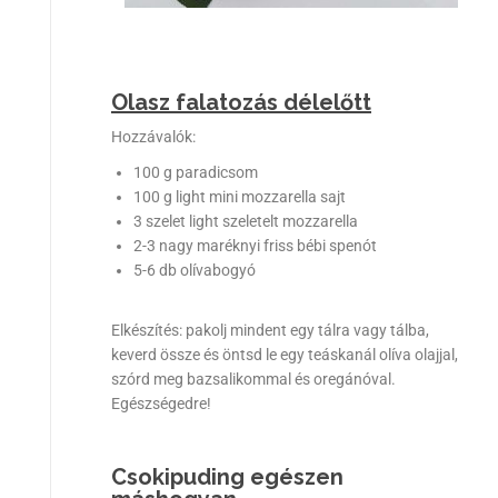
Olasz falatozás délelőtt
Hozzávalók:
100 g paradicsom
100 g light mini mozzarella sajt
3 szelet light szeletelt mozzarella
2-3 nagy maréknyi friss bébi spenót
5-6 db olívabogyó
Elkészítés: pakolj mindent egy tálra vagy tálba,
keverd össze és öntsd le egy teáskanál olíva olajjal,
szórd meg bazsalikommal és oregánóval.
Egészségedre!
Csokipuding egészen