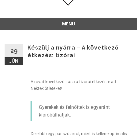
MENU
Készülj a nyárra – A következő
29
étkezés: tízórai
JÚN
A rovat következő írása a tízórai étkezésre ad
Nektek ötleteket!
Gyerekek és felnőttek is egyaránt
kipróbálhatják.
De előbb egy pár szó arról, miért is kellene optimális