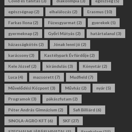
Covid és tanítás
(3)
diákolimpia
(3)
egészség
(5)
egészségnap
(2)
elhalálozás
(2)
Erasmus
(10)
Farkas Ilona
(2)
Füzesgyarmat
(2)
gyerekek
(5)
gyermeknap
(2)
Győri Mátyás
(2)
határtalanul
(3)
házasságkötés
(2)
Jónak lenni jó
(2)
karácsony
(3)
Kastélypark Év fürdője
(2)
Kele József
(2)
kirándulás
(3)
Könyvtár
(2)
Luca
(4)
mazsorett
(7)
Mudfield
(7)
Művelődési Központ
(3)
Művház
(2)
nyár
(5)
Programok
(3)
pákászfutam
(2)
Péter András Gimnázium
(2)
Safi Billiárd
(6)
SINOLA-AGRO KFT
(6)
SKF
(27)
SZEGHALMI JÁRÁSI HIVATAL
(5)
Szeghalom
(15)