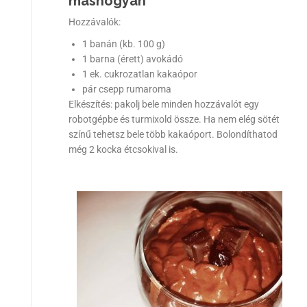
máshogyan
Hozzávalók:
1 banán (kb. 100 g)
1 barna (érett) avokádó
1 ek. cukrozatlan kakaópor
pár csepp rumaroma
Elkészítés: pakolj bele minden hozzávalót egy
robotgépbe és turmixold össze. Ha nem elég sötét
színű tehetsz bele több kakaóport. Bolondíthatod
még 2 kocka étcsokival is.