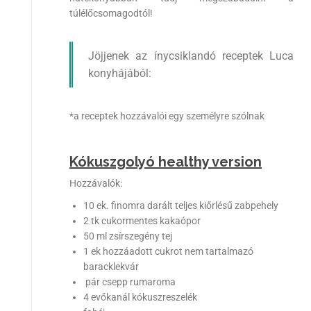
túlélőcsomagodtól!
Jöjjenek az ínycsiklandó receptek Luca
konyhájából:
*a receptek hozzávalói egy személyre szólnak
Kókuszgolyó healthy version
Hozzávalók:
10 ek. finomra darált teljes kiőrlésű zabpehely
2 tk cukormentes kakaópor
50 ml zsírszegény tej
1 ek hozzáadott cukrot nem tartalmazó
baracklekvár
pár csepp rumaroma
4 evőkanál kókuszreszelék