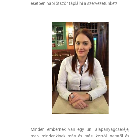
esetben napi ötször táplálni a szervezetünket!
Minden embernek van egy ún. alapanyagcseréje,
mely mindenkinek más és más, kortól, nemtől és