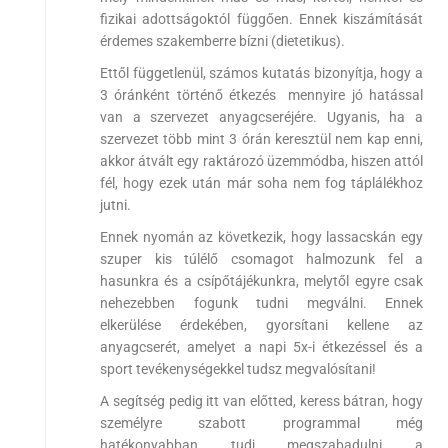
fizikai adottságoktól függően. Ennek kiszámítását
érdemes szakemberre bízni (dietetikus).
Ettől függetlenül, számos kutatás bizonyítja, hogy a
3 óránként történő étkezés mennyire jó hatással
van a szervezet anyagcseréjére. Ugyanis, ha a
szervezet több mint 3 órán keresztül nem kap enni,
akkor átvált egy raktározó üzemmódba, hiszen attól
fél, hogy ezek után már soha nem fog táplálékhoz
jutni.
Ennek nyomán az következik, hogy lassacskán egy
szuper kis túlélő csomagot halmozunk fel a
hasunkra és a csípőtájékunkra, melytől egyre csak
nehezebben fogunk tudni megválni. Ennek
elkerülése érdekében, gyorsítani kellene az
anyagcserét, amelyet a napi 5x-i étkezéssel és a
sport tevékenységekkel tudsz megvalósítani!
A segítség pedig itt van előtted, keress bátran, hogy
személyre szabott programmal még
hatékonyabban tudj megszabadulni a