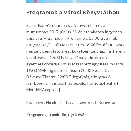
Programok a Városi Könyvtárban
Szent Iván-éji ünnepség a könyvtárban és a
múzeumban 2017. június 24-én szombaton Ingyenes
ugrálóvár – trambulin! Programok: 15:30 Gyermek
programok, játszóház, arcfestés 16:00 Petőfi úti óvoda
néptánc bemutatója ezt követően táncház, Tar Ferenc
vezetésével 17:00 Palinta Társulat interaktív
gyermekkoncertje 18:00 Mazsorett együttes műsora
19:00 MHM együttes műsora 20:30 Retro Disco
Dévényi Tiborral 22:00 Tűzgyújtás, tűzugrás A
rendezvény ideje alatt büfészolgáltatás biztosított!
MondóKAcagó […]
Közzétéve:
Hírek
Tagged:
gyerekek
,
Könyvtár
,
Programok
,
trambulin
,
ugrálóvár