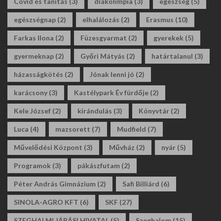
Covid és tanítás
(3)
diákolimpia
(3)
egészség
(5)
egészségnap
(2)
elhalálozás
(2)
Erasmus
(10)
Farkas Ilona
(2)
Füzesgyarmat
(2)
gyerekek
(5)
gyermeknap
(2)
Győri Mátyás
(2)
határtalanul
(3)
házasságkötés
(2)
Jónak lenni jó
(2)
karácsony
(3)
Kastélypark Év fürdője
(2)
Kele József
(2)
kirándulás
(3)
Könyvtár
(2)
Luca
(4)
mazsorett
(7)
Mudfield
(7)
Művelődési Központ
(3)
Művház
(2)
nyár
(5)
Programok
(3)
pákászfutam
(2)
Péter András Gimnázium
(2)
Safi Billiárd
(6)
SINOLA-AGRO KFT
(6)
SKF
(27)
SZEGHALMI JÁRÁSI HIVATAL
(5)
Szeghalom
(15)