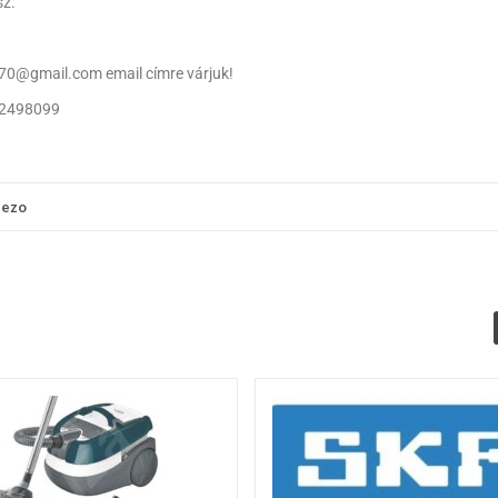
sz.
70@gmail.com email címre várjuk!
/2498099
lezo