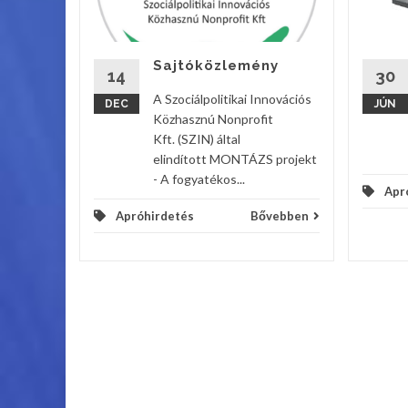
Sajtóközlemény
vebben
14
30
A Szociálpolitikai Innovációs
DEC
JÚN
Közhasznú Nonprofit
Kft. (SZIN) által
elindított MONTÁZS projekt
- A fogyatékos...
Apr
Apróhirdetés
Bővebben