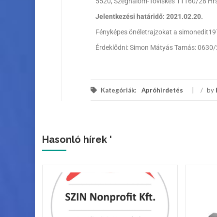
5520, Szeghalom-Töviskes 11160/28 Hr
Jelentkezési határidő: 2021.02.20.
Fényképes önéletrajzokat a simonedit19
Érdeklődni: Simon Mátyás Tamás: 0630
Kategóriák:
Apróhirdetés
/
by
Hasonló hírek '
ek a
tcán!