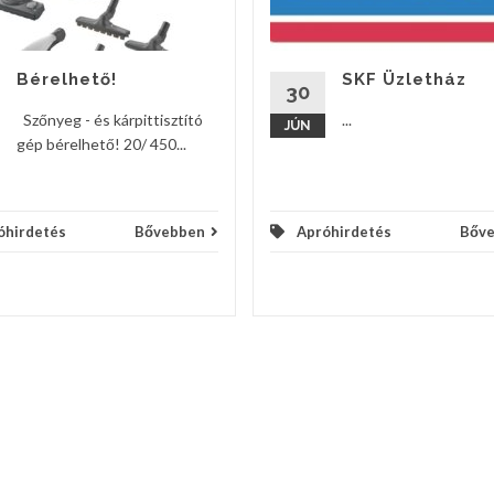
Bérelhető!
SKF Üzletház
30
Szőnyeg - és kárpittisztító
...
JÚN
gép bérelhető! 20/ 450...
óhirdetés
Bővebben
Apróhirdetés
Bőv