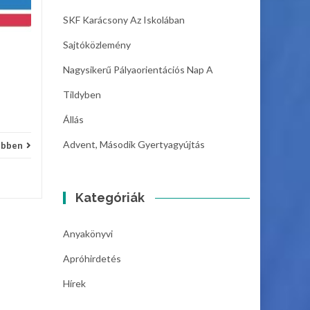
SKF Karácsony Az Iskolában
Sajtóközlemény
Apróhirdetés
Bővebben
Apróh
Nagysikerű Pályaorientációs Nap A
Tildyben
Állás
Advent, Második Gyertyagyújtás
ebben
Kategóriák
Anyakönyvi
Apróhirdetés
Hírek