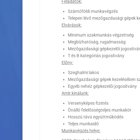
Feladatok:
Szántóföldi munkavégzés
Telepen lévő mezőgazdasági gépek ke
Elvárások:
Minimum szakmunkás végzettség
Megbízhatóság, rugalmasság
Mezőgazdasági gépkezelői jogosítvá
T és B kategóriás jogosítvány
Előny:
Szeghalmi lakos
Mezőgazdasági gépek kezelésében sz
Egyéb nehéz gépkezelői jogosítvány
Amit kínálunk:
Versenyképes fizetés
Önálló felelősségteljes munkakör
Hosszú távú együttműködés
Teljes munkaidő
Munkavégzés helye: