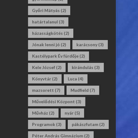
Győri Mátyás
(2)
határtalanul
(3)
házasságkötés
(2)
Jónak lenni jó
(2)
karácsony
(3)
Kastélypark Év fürdője
(2)
Kele József
(2)
kirándulás
(3)
Könyvtár
(2)
Luca
(4)
mazsorett
(7)
Mudfield
(7)
Művelődési Központ
(3)
Művház
(2)
nyár
(5)
Programok
(3)
pákászfutam
(2)
Péter András Gimnázium
(2)