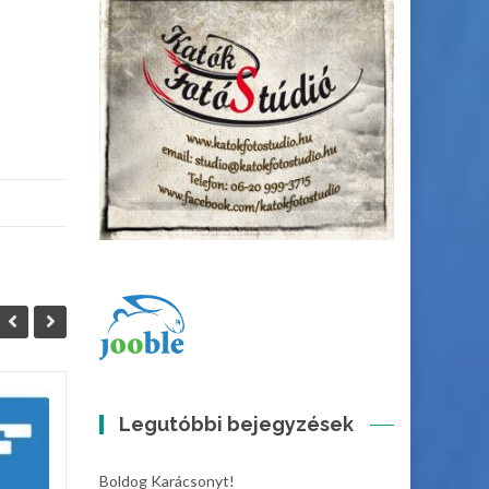
SKF Üzletház
Legutóbbi bejegyzések
13
19
Munkatársat...
JÚN
MÁRC
Boldog Karácsonyt!