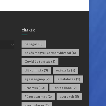
CÍMKÉK
ballagás
(3)
békés megyei kormányhivatal
(6)
Covid és tanítás
(3)
diákolimpia
(3)
egészség
(5)
egészségnap
(2)
elhalálozás
(2)
Erasmus
(10)
Farkas Ilona
(2)
Füzesgyarmat
(2)
gyerekek
(5)
gyermeknap
(2)