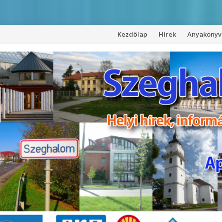
Kezdőlap
Hírek
Anyakönyvi