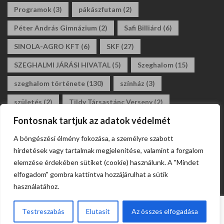
Programok
(3)
pákászfutam
(2)
Péter András Gimnázium
(2)
Safi Billiárd
(6)
SINOLA-AGRO KFT
(6)
SKF
(27)
SZEGHALMI JÁRÁSI HIVATAL
(5)
Szeghalom
(15)
szeghalom története
(130)
színház
(3)
születés
(2)
Tildy Társastánc Verseny
(2)
Fontosnak tartjuk az adatok védelmét
tildy zoltán általános iskola
(3)
tánc
(2)
A böngészési élmény fokozása, a személyre szabott
társastánc
(2)
állásajánlat
(2)
álláshirdetés
(2)
hirdetések vagy tartalmak megjelenítése, valamint a forgalom
általános iskola
(2)
elemzése érdekében sütiket (cookie) használunk. A "Mindet
elfogadom" gombra kattintva hozzájárulhat a sütik
használatához.
Testreszabás
Elutasít
Az összes elfogadása
Webdesign Szeghalom