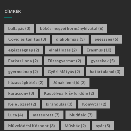
CÍMKÉK
ballagás
(3)
békés megyei kormányhivatal
(6)
Covid és tanítás
(3)
diákolimpia
(3)
egészség
(5)
egészségnap
(2)
elhalálozás
(2)
Erasmus
(10)
Farkas Ilona
(2)
Füzesgyarmat
(2)
gyerekek
(5)
gyermeknap
(2)
Győri Mátyás
(2)
határtalanul
(3)
házasságkötés
(2)
Jónak lenni jó
(2)
karácsony
(3)
Kastélypark Év fürdője
(2)
Kele József
(2)
kirándulás
(3)
Könyvtár
(2)
Luca
(4)
mazsorett
(7)
Mudfield
(7)
Művelődési Központ
(3)
Művház
(2)
nyár
(5)