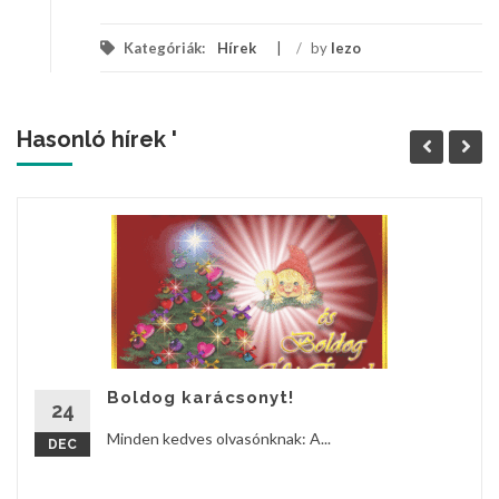
Kategóriák:
Hírek
/
by
lezo
Hasonló hírek '
Boldog karácsonyt!
24
Minden kedves olvasónknak: A...
DEC