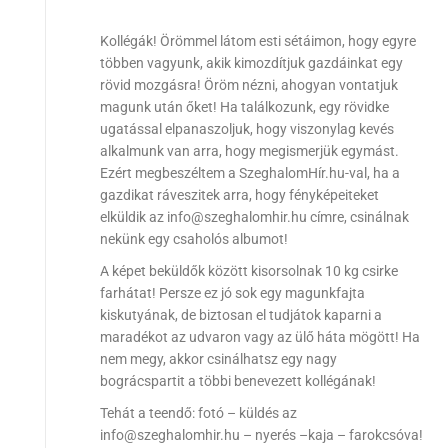
Kollégák! Örömmel látom esti sétáimon, hogy egyre
többen vagyunk, akik kimozdítjuk gazdáinkat egy
rövid mozgásra! Öröm nézni, ahogyan vontatjuk
magunk után őket! Ha találkozunk, egy rövidke
ugatással elpanaszoljuk, hogy viszonylag kevés
alkalmunk van arra, hogy megismerjük egymást.
Ezért megbeszéltem a SzeghalomHír.hu-val, ha a
gazdikat ráveszitek arra, hogy fényképeiteket
elküldik az info@szeghalomhir.hu címre, csinálnak
nekünk egy csaholós albumot!
A képet beküldők között kisorsolnak 10 kg csirke
farhátat! Persze ez jó sok egy magunkfajta
kiskutyának, de biztosan el tudjátok kaparni a
maradékot az udvaron vagy az ülő háta mögött! Ha
nem megy, akkor csinálhatsz egy nagy
bográcspartit a többi benevezett kollégának!
Tehát a teendő: fotó – küldés az
info@szeghalomhir.hu – nyerés –kaja – farokcsóva!