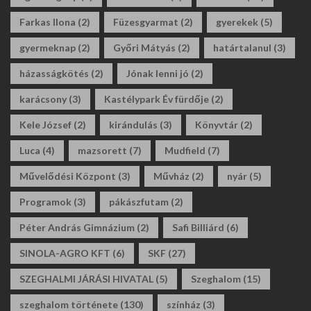
Farkas Ilona
(2)
Füzesgyarmat
(2)
gyerekek
(5)
gyermeknap
(2)
Győri Mátyás
(2)
határtalanul
(3)
házasságkötés
(2)
Jónak lenni jó
(2)
karácsony
(3)
Kastélypark Év fürdője
(2)
Kele József
(2)
kirándulás
(3)
Könyvtár
(2)
Luca
(4)
mazsorett
(7)
Mudfield
(7)
Művelődési Központ
(3)
Művház
(2)
nyár
(5)
Programok
(3)
pákászfutam
(2)
Péter András Gimnázium
(2)
Safi Billiárd
(6)
SINOLA-AGRO KFT
(6)
SKF
(27)
SZEGHALMI JÁRÁSI HIVATAL
(5)
Szeghalom
(15)
szeghalom története
(130)
színház
(3)