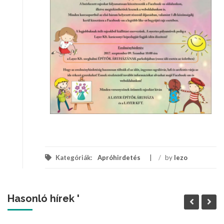
Kategóriák:
Apróhirdetés
/
by
lezo
Hasonló hírek '