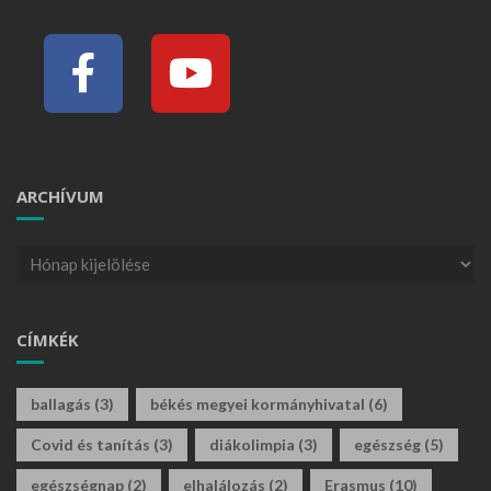
ARCHÍVUM
CÍMKÉK
ballagás
(3)
békés megyei kormányhivatal
(6)
Covid és tanítás
(3)
diákolimpia
(3)
egészség
(5)
egészségnap
(2)
elhalálozás
(2)
Erasmus
(10)