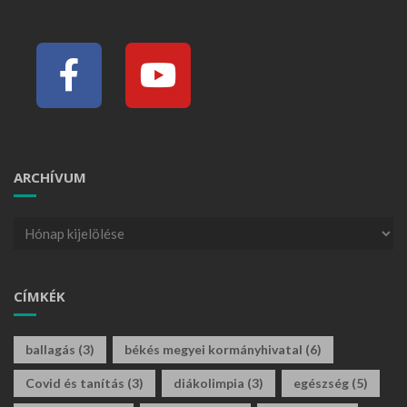
ARCHÍVUM
CÍMKÉK
ballagás
(3)
békés megyei kormányhivatal
(6)
Covid és tanítás
(3)
diákolimpia
(3)
egészség
(5)