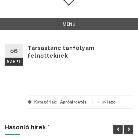
MENU
Társastánc tanfolyam
06
felnőtteknek
SZEPT
Kategóriák:
Apróhirdetés
/
by
lezo
Hasonló hírek '