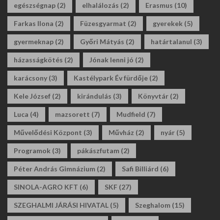
egészségnap
(2)
elhalálozás
(2)
Erasmus
(10)
Farkas Ilona
(2)
Füzesgyarmat
(2)
gyerekek
(5)
gyermeknap
(2)
Győri Mátyás
(2)
határtalanul
(3)
házasságkötés
(2)
Jónak lenni jó
(2)
karácsony
(3)
Kastélypark Év fürdője
(2)
Kele József
(2)
kirándulás
(3)
Könyvtár
(2)
Luca
(4)
mazsorett
(7)
Mudfield
(7)
Művelődési Központ
(3)
Művház
(2)
nyár
(5)
Programok
(3)
pákászfutam
(2)
Péter András Gimnázium
(2)
Safi Billiárd
(6)
SINOLA-AGRO KFT
(6)
SKF
(27)
SZEGHALMI JÁRÁSI HIVATAL
(5)
Szeghalom
(15)