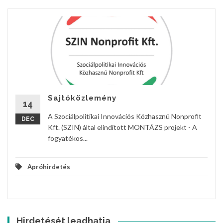
Sajtóközlemény
14
A Szociálpolitikai Innovációs Közhasznú Nonprofit
DEC
Kft. (SZIN) által elindított MONTÁZS projekt - A
fogyatékos...
Apróhirdetés
Hirdetését leadhatja