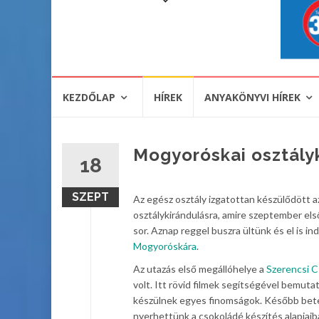
KEZDŐLAP
HÍREK
ANYAKÖNYVI HÍREK
Mogyoróskai osztály
18
SZEPT
Az egész osztály izgatottan készülődött a
osztálykirándulásra, amire szeptember els
sor. Aznap reggel buszra ültünk és el is in
Mogyoróskára
.
Az utazás első megállóhelye a
Szerencsi 
volt. Itt rövid filmek segítségével bemuta
készülnek egyes finomságok. Később bet
nyerhettünk a csokoládé készítés alapjaiba