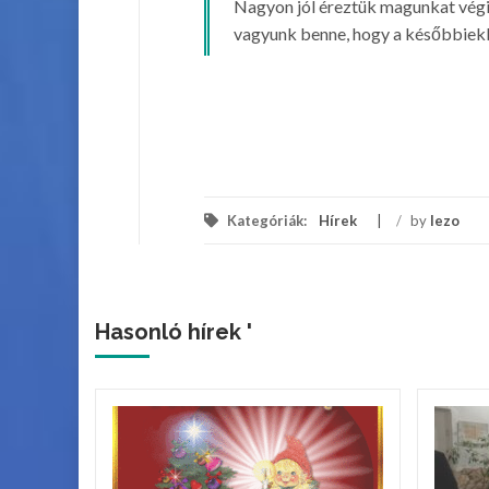
Nagyon jól éreztük magunkat végig,
vagyunk benne, hogy a későbbiekb
Kategóriák:
Hírek
/
by
lezo
Hasonló hírek '
ik
s