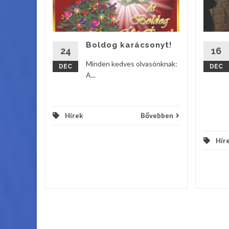
lladt fel
tyája a
os Iskola
Boldog karácsonyt!
24
16
vebben
Minden kedves olvasónknak:
DEC
DEC
A...
Hírek
Bővebben
Hír