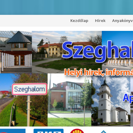
Kezdőlap
Hírek
Anyakönyvi