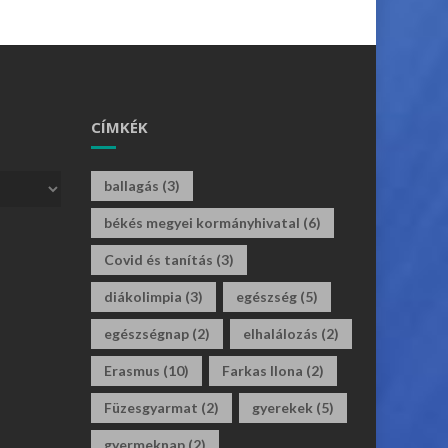
CÍMKÉK
ballagás
(3)
békés megyei kormányhivatal
(6)
Covid és tanítás
(3)
diákolimpia
(3)
egészség
(5)
egészségnap
(2)
elhalálozás
(2)
Erasmus
(10)
Farkas Ilona
(2)
Füzesgyarmat
(2)
gyerekek
(5)
gyermeknap
(2)