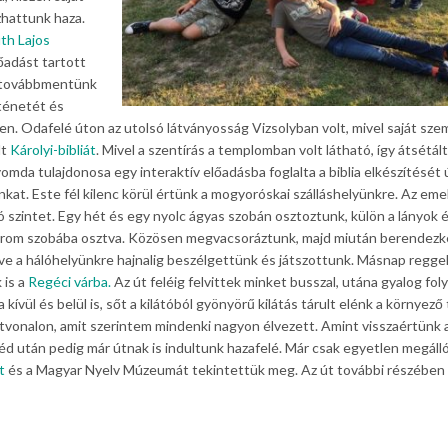
zhattunk haza.
th Lajos
őadást tartott
d továbbmentünk
rténetét és
n. Odafelé úton az utolsó látványosság Vizsolyban volt, mivel saját sze
lt
Károlyi-bibliát
. Mivel a szentírás a templomban volt látható, így átsétál
omda tulajdonosa egy interaktív előadásba foglalta a biblia elkészítését 
at. Este fél kilenc körül értünk a mogyoróskai szálláshelyünkre. Az eme
ó szintet. Egy hét és egy nyolc ágyas szobán osztoztunk, külön a lányok é
k három szobába osztva. Közösen megvacsoráztunk, majd miután berendez
rve a hálóhelyünkre hajnalig beszélgettünk és játszottunk. Másnap regge
 is a
Regéci várba.
Az út feléig felvittek minket busszal, utána gyalog fol
 kívül és belül is, sőt a kilátóból gyönyörű kilátás tárult elénk a környező t
tvonalon, amit szerintem mindenki nagyon élvezett. Amint visszaértünk a
 után pedig már útnak is indultunk hazafelé. Már csak egyetlen megáll
t
és a Magyar Nyelv Múzeumát tekintettük meg. Az út további részében