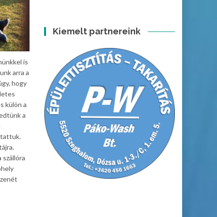
Kiemelt partnereink
münkkel is
tunk arra a
úgy, hogy
letes
s külön a
kedtünk a
l
ytattuk.
ájra.
 szállóra
óhely
 zenét