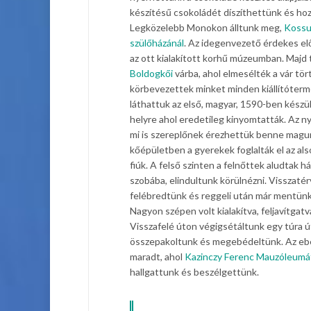
készítésű csokoládét díszíthettünk és ho
Legközelebb Monokon álltunk meg,
Kossu
szülőházánál
. Az idegenvezető érdekes el
az ott kialakított korhű múzeumban. Maj
Boldogkői
várba, ahol elmesélték a vár tö
körbevezettek minket minden kiállítóterme
láthattuk az első, magyar, 1590-ben készü
helyre ahol eredetileg kinyomtatták. Az ny
mi is szereplőnek érezhettük benne magunk
kőépületben a gyerekek foglalták el az als
fiúk. A felső szinten a felnőttek aludta
szobába, elindultunk körülnézni. Visszaté
felébredtünk és reggeli után már mentünk
Nagyon szépen volt kialakítva, feljavítgatva
Visszafelé úton végigsétáltunk egy túra ú
összepakoltunk és megebédeltünk. Az ebéd
maradt, ahol
Kazinczy Ferenc Mauzóleumá
hallgattunk és beszélgettünk.