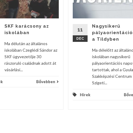
SKF karácsony az
Nagysikerű
11
iskolában
pályaorientáció
DEC
a Tildyben
Ma délután az általános
iskolában Czeglédi Sándor az
Ma délelőtt az általán
SKF ügyvezetője 30
iskolában nagysikerű
rászoruló családnak adott át
pályaorientációs napo
vásárlási...
tartottak, ahol a Gyula
Szakképzési Centrum
ek
Bővebben
Szigeti...
Hírek
Bőv