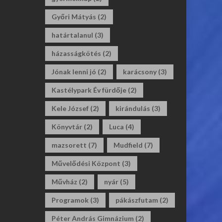
Győri Mátyás
(2)
határtalanul
(3)
házasságkötés
(2)
Jónak lenni jó
(2)
karácsony
(3)
Kastélypark Év fürdője
(2)
Kele József
(2)
kirándulás
(3)
Könyvtár
(2)
Luca
(4)
mazsorett
(7)
Mudfield
(7)
Művelődési Központ
(3)
Művház
(2)
nyár
(5)
Programok
(3)
pákászfutam
(2)
Péter András Gimnázium
(2)