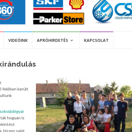
VIDEÓINK
APRÓHIRDETÉS
KAPCSOLAT
kirándulás
z
ő felében került
dultunk
Csokoládégyár
tták hogyan is
ekintést
, hiszen saját