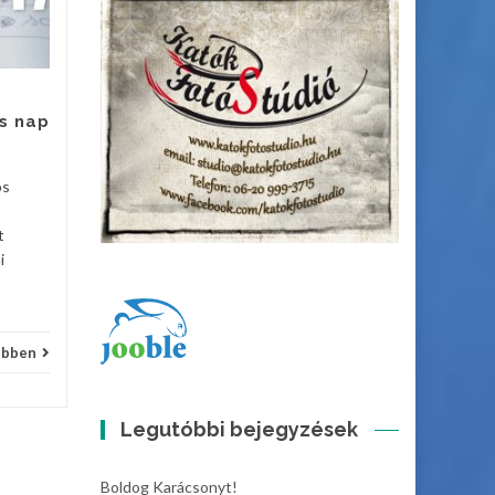
Önkormányzat
Intézményműködtető
Központja azonnali kezdéssel
felvételt hirdet
gazdaságvezetői munkakör...
s nap
Hírek
Hírek
Bővebben
os
t
i
ebben
Legutóbbi bejegyzések
Boldog Karácsonyt!