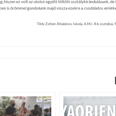
 hiszen ez volt az utolsó együtt töltött osztálykirándulásunk, de
en is örömmel gondolunk majd vissza ezekre a csodálatos emlék
Tildy Zoltán Általános Iskola, A.M.I. 8.b osztálya