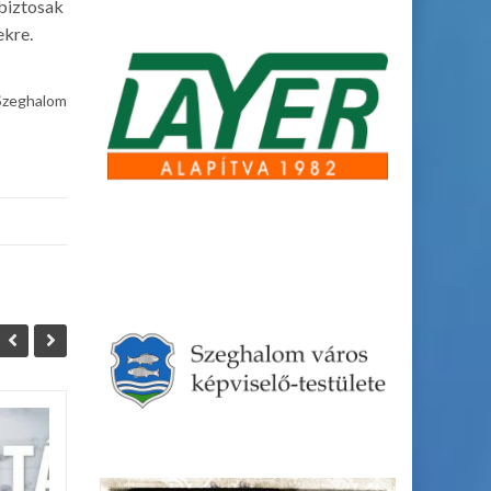
 biztosak
ekre.
, Szeghalom
Állás
06
05
Szeghalom Város
DEC
DEC