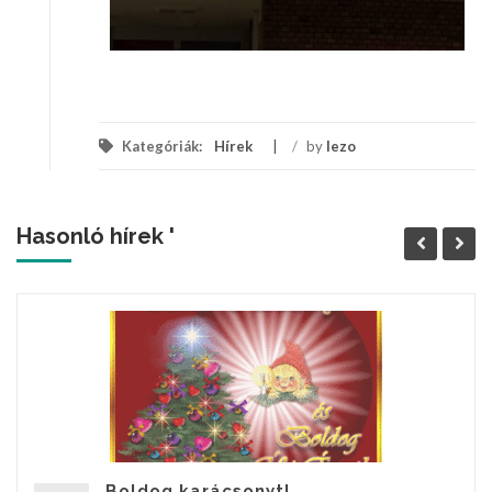
Kategóriák:
Hírek
/
by
lezo
Hasonló hírek '
Boldog karácsonyt!