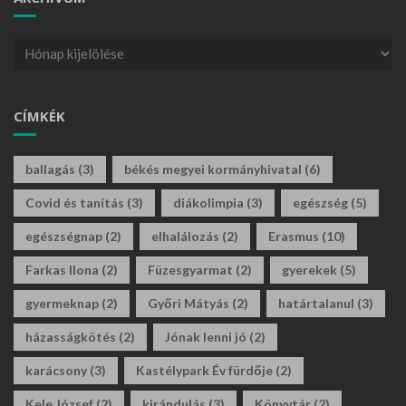
CÍMKÉK
ballagás
(3)
békés megyei kormányhivatal
(6)
Covid és tanítás
(3)
diákolimpia
(3)
egészség
(5)
egészségnap
(2)
elhalálozás
(2)
Erasmus
(10)
Farkas Ilona
(2)
Füzesgyarmat
(2)
gyerekek
(5)
gyermeknap
(2)
Győri Mátyás
(2)
határtalanul
(3)
házasságkötés
(2)
Jónak lenni jó
(2)
karácsony
(3)
Kastélypark Év fürdője
(2)
Kele József
(2)
kirándulás
(3)
Könyvtár
(2)