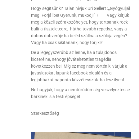
Hogy segítsünk? Talán hívjuk Uri Gellert :,,Gyógyuljál
meg! Forjál be! Gyerunk, mukodj!” ? Vagy kérjük
meg a közeli szórakozóhelyet, hogy tartsanak rock
bulit a tiszteletedre, hátha tovább repedsz, vagy a
dobos dobverője ha beléd szállna a szólója végén?
Vagy ha csak sikítanánk, hogy törj ki?
De a legegyszerűbb az lenne, ha a tulajdonos
kicserélne, nehogy jóvátehetetlen tragédia
következzen be! Míg ez meg nem történik, várjuk a
javaslatokat lapunk facebook oldalán és a
legjobbakat naponta közzétesszük ha lesz ilyen!
Ne hagyjuk, hogy a nemtörődömség veszélyeztesse
bárkinek is a testi épségét!
Szerkesztőség