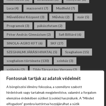
Luca
(4)
mazsorett
(7)
Mudfield
(7)
Művelődési Központ
(3)
Művház
(2)
nyár
(5)
Programok
(3)
pákászfutam
(2)
Péter András Gimnázium
(2)
Safi Billiárd
(6)
SINOLA-AGRO KFT
(6)
SKF
(27)
SZEGHALMI JÁRÁSI HIVATAL
(5)
Szeghalom
(15)
szeghalom története
(130)
színház
(3)
születés
(2)
Tildy Társastánc Verseny
(2)
Fontosnak tartjuk az adatok védelmét
tildy zoltán általános iskola
(3)
tánc
(2)
A böngészési élmény fokozása, a személyre szabott
társastánc
(2)
állásajánlat
(2)
álláshirdetés
(2)
hirdetések vagy tartalmak megjelenítése, valamint a forgalom
általános iskola
(2)
elemzése érdekében sütiket (cookie) használunk. A "Mindet
elfogadom" gombra kattintva hozzájárulhat a sütik