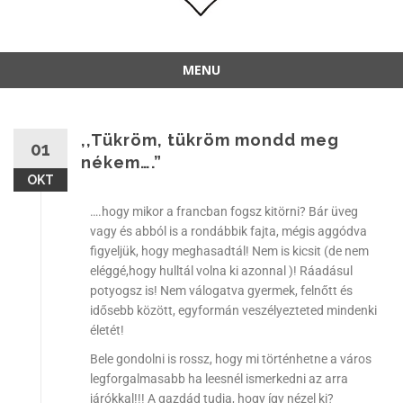
MENU
,,Tükröm, tükröm mondd meg
01
nékem….”
OKT
….hogy mikor a francban fogsz kitörni? Bár üveg
vagy és abból is a rondábbik fajta, mégis aggódva
figyeljük, hogy meghasadtál! Nem is kicsit (de nem
eléggé,hogy hulltál volna ki azonnal )! Ráadásul
potyogsz is! Nem válogatva gyermek, felnőtt és
idősebb között, egyformán veszélyezteted mindenki
életét!
Bele gondolni is rossz, hogy mi történhetne a város
legforgalmasabb ha leesnél ismerkedni az arra
járókkal!!! A gazdád tudja, hogy így nézel ki?