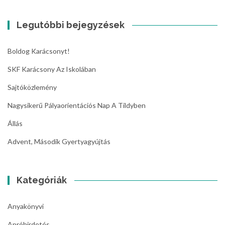
Legutóbbi bejegyzések
Boldog Karácsonyt!
SKF Karácsony Az Iskolában
Sajtóközlemény
Nagysikerű Pályaorientációs Nap A Tildyben
Állás
Advent, Második Gyertyagyújtás
Kategóriák
Anyakönyvi
Apróhirdetés