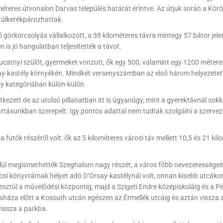
méteres útvonalon Darvas település határát érintve. Az útjuk során a Kö
ztülkerékpározhattak.
ő görkorcsolyás vállalkozott, a 38 kilométeres távra mintegy 57 bátor jel
 is jó hangulatban teljesítették a távot.
tucatnyi szülőt, gyermeket vonzott, ők egy 500, valamint egy 1200 métere
ay-kastély környékén. Mindkét versenyszámban az első három helyezetet
ány kategóriában külön-külön.
tkezett de az utolsó pillanatban itt is úgyanúgy, mint a gyerektávnál sokk
tartásunkban szerepelt. Igy pontos adattal nem tudtak szolgálni a szervez
futók részéről volt: ők az 5 kilométeres városi táv mellett 10,5 és 21 kil
elül megismerhették Szeghalom nagy részét, a város főbb nevezetességeit
rosi könyvtárnak helyet adó D’Orsay-kastélynál volt, onnan kisebb utcáko
resztül a művelődési központig, majd a Szigeti Endre középiskoláig és a Pé
háza előtt a Kossuth utcán egészen az Érmellék utcáig és aztán vissza 
issza a parkba.