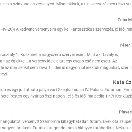
zen a színvonalas versenyen. Mindenkinek, aki a szervezésben részt ve
Zuba M
49-20)! A kedvenc versenyeim egyike! Fantasztikus szervezés, jó idő, re
Péter 
osztály 1. Köszönet a nagyszerű szervezésért. Mint azt tavaly is
an az égiekkel… a verseny ideje alatt egy csepp eső nem esett. Az
e az már senkit sem zavart! Idén is nagyon jól éreztük magunkat, szeri
hez!
Kata Cz
idő és egy jól futható pálya várt Szeghalmon a IV. Pákász Futamon. Enn
te Pesten egy nyárias öszi napon 1:55-ös idő, ma pedig 1:47! Konklúzi
Plavec
hangulatot, versenyt! Számomra kihagyhatatlan futam. Évek óta szuper
ek nagyon örültem. Futás alatt gondoltam a hiányzó futóbarikra. Nektek 