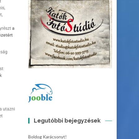
t
is,
t,
gyrészt
a
ézetért
nság
st
k
a utazni
et
Legutóbbi bejegyzések
Boldog Karácsonyt!