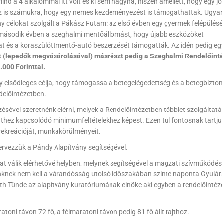
nd a 4 alkalommal itt volt és ki sem hagyná, hiszen amellett, hogy egy jó
z is számukra, hogy egy nemes kezdeményezést is támogathattak. Ugyan
y célokat szolgált a Pákász Futam: az első évben egy gyermek felépülésé
 a második évben a szeghalmi mentőállomást, hogy újabb eszközöket
zat és a koraszülöttmentő-autó beszerzését támogatták. Az idén pedig e
ét (lepedők megvásárolásával) másrészt pedig a Szeghalmi Rendelőint
.000 Forinttal.
y elsődleges célja, hogy támogassa a betegelégedettség és a betegbizto
delőintézetben.
ésével szeretnénk elérni, melyek a Rendelőintézetben többlet szolgáltatá
inthez kapcsolódó minimumfeltételekhez képest. Ezen túl fontosnak tartju
 rekreációját, munkakörülményeit.
ervezzük a Pándy Alapítvány segítségével.
lat válik elérhetővé helyben, melynek segítségével a magzati szívműködés
inknek nem kell a várandósság utolsó időszakában szinte naponta Gyulár
óth Tünde az alapítvány kuratóriumának elnöke aki egyben a rendelőintéz
toni távon 72 fő, a félmaratoni távon pedig 81 fő állt rajthoz.