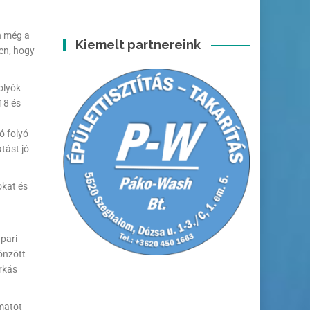
n még a
Kiemelt partnereink
yen, hogy
olyók
18 és
ó folyó
tást jó
okat és
pari
önzött
árkás
rmatot