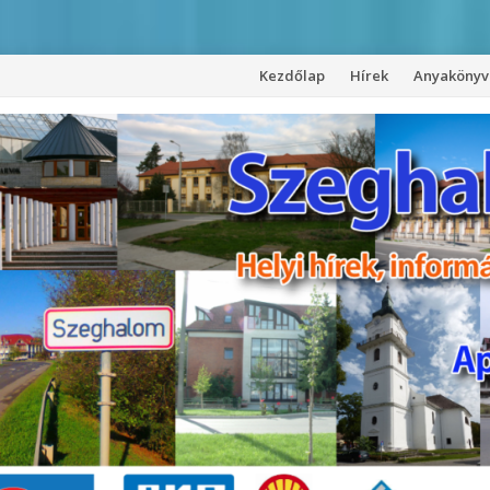
Kezdőlap
Hírek
Anyakönyvi