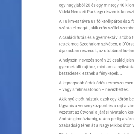
egy nagyjából 20 és egy mintegy 40 kilo
Vidéki Nemzeti Park egy részén is keres
A 18 km-es távra 81 fő kerékpáros és 2 f
szánta el magát, akik erős széllel szemben
A családi futás és a gyermektáv is több 
tettek meg Szeghalom szívében, a D’Ors
díjazásban részesült, az utóbbinál fiú-l
A helyszíni nevezés során 23 család jelen
gyermek állt rajthoz, mint ami a nyilván
beszédesek lesznek a fényképek. J
A legnagyobb érdeklődés természetesen a 
– vagyis félmaratonon – nevezhettek.
Akik nyúlcipőt húztak, azok egy körön b
Ugyanis a versenyközpont és a rajt a vá
vezetett az útvonal a járási hivatalon ke
András gimnáziumig, utána pedig a város
Szabadság téren át a Nagy Miklós úton v