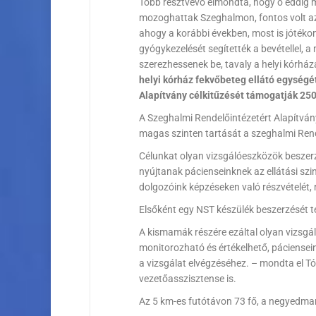
Több résztvevő elmondta, hogy ő eddig mi
mozoghattak Szeghalmon, fontos volt a
ahogy a korábbi években, most is jótékon
gyógykezelését segítették a bevétellel,
szerezhessenek be, tavaly a helyi kórhá
helyi kórház fekvőbeteg ellátó egység
Alapítvány célkitűzését támogatják 250
A Szeghalmi Rendelőintézetért Alapítván
magas szinten tartását a szeghalmi Ren
Célunkat olyan vizsgálóeszközök beszerz
nyújtanak pácienseinknek az ellátási sz
dolgozóink képzéseken való részvételét,
Elsőként egy NST készülék beszerzését t
A kismamák részére ezáltal olyan vizsgá
monitorozható és értékelhető, páciense
a vizsgálat elvégzéséhez. – mondta el T
vezetőasszisztense is.
Az 5 km-es futótávon 73 fő, a negyedmara