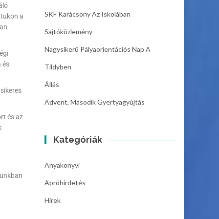
áló
SKF Karácsony Az Iskolában
átukon a
san
Sajtóközlemény
Nagysikerű Pályaorientációs Nap A
égi
a és
Tildyben
Állás
 sikeres
Advent, Második Gyertyagyújtás
rt és az
k
Kategóriák
Anyakönyvi
osunkban
Apróhirdetés
Hírek