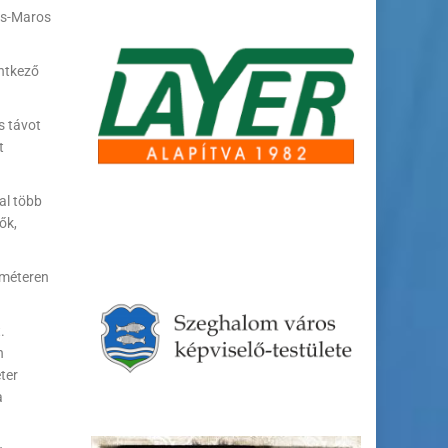
rös-Maros
entkező
s távot
t
al több
ők,
ométeren
.
n
ter
a