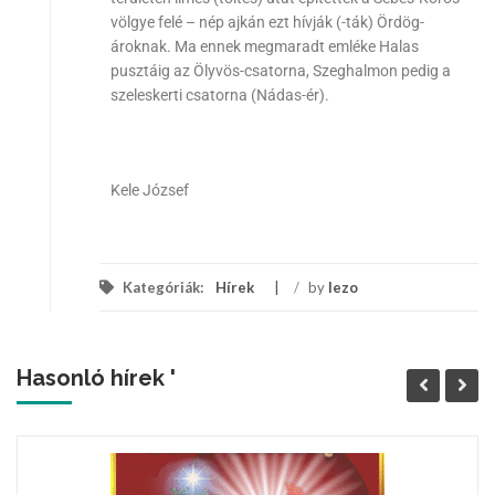
völgye felé – nép ajkán ezt hívják (-ták) Ördög-
ároknak. Ma ennek megmaradt emléke Halas
pusztáig az Ölyvös-csatorna, Szeghalmon pedig a
szeleskerti csatorna (Nádas-ér).
Kele József
Kategóriák:
Hírek
/
by
lezo
Hasonló hírek '