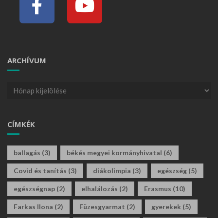
ARCHÍVUM
CÍMKÉK
ballagás
(3)
békés megyei kormányhivatal
(6)
Covid és tanítás
(3)
diákolimpia
(3)
egészség
(5)
egészségnap
(2)
elhalálozás
(2)
Erasmus
(10)
Farkas Ilona
(2)
Füzesgyarmat
(2)
gyerekek
(5)