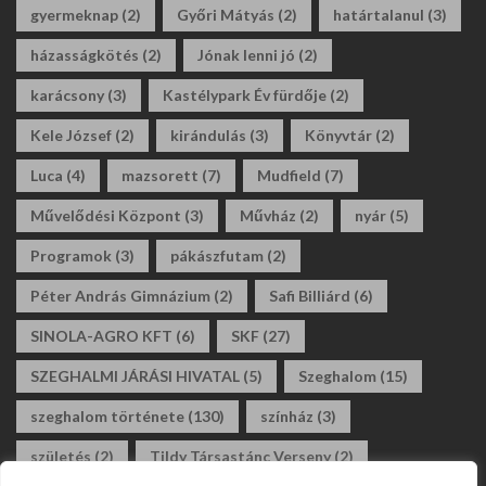
gyermeknap
(2)
Győri Mátyás
(2)
határtalanul
(3)
házasságkötés
(2)
Jónak lenni jó
(2)
karácsony
(3)
Kastélypark Év fürdője
(2)
Kele József
(2)
kirándulás
(3)
Könyvtár
(2)
Luca
(4)
mazsorett
(7)
Mudfield
(7)
Művelődési Központ
(3)
Művház
(2)
nyár
(5)
Programok
(3)
pákászfutam
(2)
Péter András Gimnázium
(2)
Safi Billiárd
(6)
SINOLA-AGRO KFT
(6)
SKF
(27)
SZEGHALMI JÁRÁSI HIVATAL
(5)
Szeghalom
(15)
szeghalom története
(130)
színház
(3)
születés
(2)
Tildy Társastánc Verseny
(2)