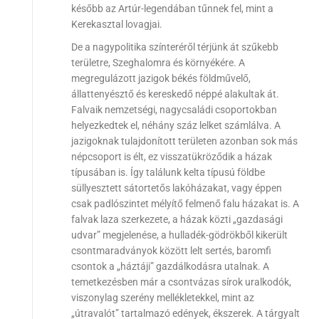
később az Artúr-legendában tűnnek fel, mint a
Kerekasztal lovagjai.
De a nagypolitika színteréről térjünk át szűkebb
területre, Szeghalomra és környékére. A
megregulázott jazigok békés földművelő,
állattenyésztő és kereskedő néppé alakultak át.
Falvaik nemzetségi, nagycsaládi csoportokban
helyezkedtek el, néhány száz lelket számlálva. A
jazigoknak tulajdonított területen azonban sok más
népcsoport is élt, ez visszatükröződik a házak
típusában is. Így találunk kelta típusú földbe
süllyesztett sátortetős lakóházakat, vagy éppen
csak padlószintet mélyítő felmenő falu házakat is. A
falvak laza szerkezete, a házak közti „gazdasági
udvar” megjelenése, a hulladék-gödrökből kikerült
csontmaradványok között lelt sertés, baromfi
csontok a „háztáji” gazdálkodásra utalnak. A
temetkezésben már a csontvázas sírok uralkodók,
viszonylag szerény mellékletekkel, mint az
„útravalót” tartalmazó edények, ékszerek. A tárgyalt