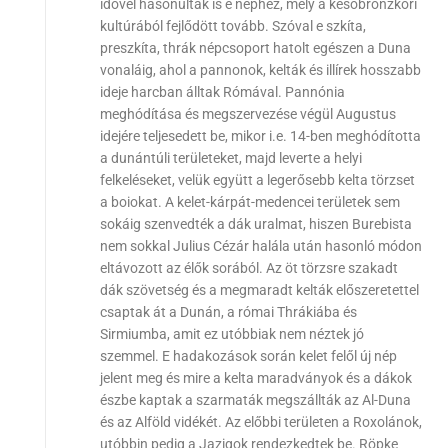
idővel hasonultak is e néphez, mely a későbronzkori
kultúrából fejlődött tovább. Szóval e szkíta,
preszkíta, thrák népcsoport hatolt egészen a Duna
vonaláig, ahol a pannonok, kelták és illírek hosszabb
ideje harcban álltak Rómával. Pannónia
meghódítása és megszervezése végül Augustus
idejére teljesedett be, mikor i.e. 14-ben meghódította
a dunántúli területeket, majd leverte a helyi
felkeléseket, velük együtt a legerősebb kelta törzset
a boiokat. A kelet-kárpát-medencei területek sem
sokáig szenvedték a dák uralmat, hiszen Burebista
nem sokkal Julius Cézár halála után hasonló módon
eltávozott az élők sorából. Az öt törzsre szakadt
dák szövetség és a megmaradt kelták előszeretettel
csaptak át a Dunán, a római Thrákiába és
Sirmiumba, amit ez utóbbiak nem néztek jó
szemmel. E hadakozások során kelet felől új nép
jelent meg és mire a kelta maradványok és a dákok
észbe kaptak a szarmaták megszállták az Al-Duna
és az Alföld vidékét. Az előbbi területen a Roxolánok,
utóbbin pedig a Jazigok rendezkedtek be. Röpke