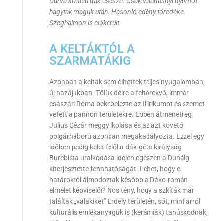
Durva kivitelű dák csésze. Csak villanásnyi nyomot
hagytak maguk után. Hasonló edény töredéke
Szeghalmon is előkerült.
A KELTÁKTÓL A
SZARMATÁKIG
Azonban a kelták sem élhettek teljes nyugalomban,
új hazájukban. Tőlük délre a feltörekvő, immár
császári Róma bekebelezte az Illírikumot és szemet
vetett a pannon területekre. Ebben átmenetileg
Julius Cézár meggyilkolása és az azt követő
polgárháború azonban megakadályozta. Ezzel egy
időben pedig kelet felől a dák-géta királyság
Burebista uralkodása idején egészen a Dunáig
kiterjesztette fennhatóságát. Lehet, hogy e
határokról álmodoztak később a Dáko-román
elmélet képviselői? Nos tény, hogy a szkíták már
találtak „valakiket” Erdély területén, sőt, mint arról
kulturális emlékanyaguk is (kerámiák) tanúskodnak,