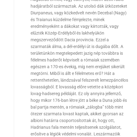
hadjáratból származtak. Az utolsó dák ütközeteket
Diurpaneus, vagy közkedvelt nevén Decebal (Nagy)
és Traianus küzdelme fémjelezte, minek
eredményeként a dákokat vagy kiirtották, vagy
elűzték Közép-Erdélyből és lakhelyükön
megszerveződött Dacia provincia. Ezzel a
szarmaták álma, a dél-erdélyi út is dugába dőlt. A
területünkön megtelepedett jazig nép továbbra is
félelmes haderőt képviselt a rómaiak szemében
egészen a 170-es évekig, míg nem erejüket sikerült
megtörni. Miből is állt e félelmetes erő? Hát a
rettenthetetlen, lándzsával felszerelt lemezpáncélos
lovasságból. E lovasság előre vetette a középkori
lovag-hadsereg példáját. Ez oly annyira jellemző,
hogy mikor 176-ban létre jött a béke a Duna jobb és
bal partja mentén, a rómaiak „zálogba” több mint
ötezer szarmata lovast kaptak, akiket gyorsan az
albioni határra csoportosítottak át, hogy ott,
Hadrianus fala mentén teljesítsenek szolgálatot,
erősítve a légiók védelmi vonalát. Leszármazóik