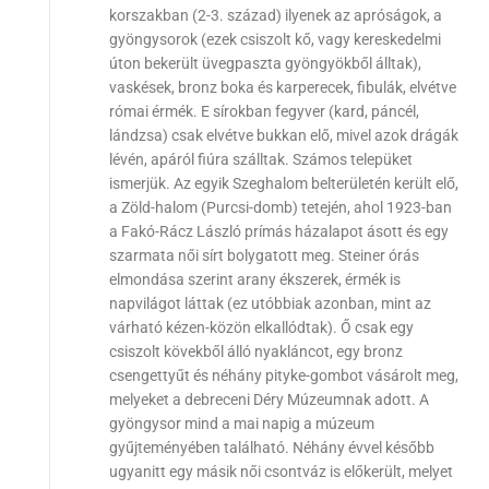
korszakban (2-3. század) ilyenek az apróságok, a
gyöngysorok (ezek csiszolt kő, vagy kereskedelmi
úton bekerült üvegpaszta gyöngyökből álltak),
vaskések, bronz boka és karperecek, fibulák, elvétve
római érmék. E sírokban fegyver (kard, páncél,
lándzsa) csak elvétve bukkan elő, mivel azok drágák
lévén, apáról fiúra szálltak. Számos telepüket
ismerjük. Az egyik Szeghalom belterületén került elő,
a Zöld-halom (Purcsi-domb) tetején, ahol 1923-ban
a Fakó-Rácz László prímás házalapot ásott és egy
szarmata női sírt bolygatott meg. Steiner órás
elmondása szerint arany ékszerek, érmék is
napvilágot láttak (ez utóbbiak azonban, mint az
várható kézen-közön elkallódtak). Ő csak egy
csiszolt kövekből álló nyakláncot, egy bronz
csengettyűt és néhány pityke-gombot vásárolt meg,
melyeket a debreceni Déry Múzeumnak adott. A
gyöngysor mind a mai napig a múzeum
gyűjteményében található. Néhány évvel később
ugyanitt egy másik női csontváz is előkerült, melyet