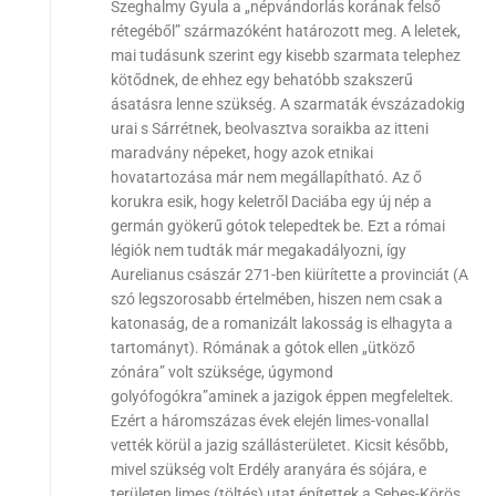
Szeghalmy Gyula a „népvándorlás korának felső
rétegéből” származóként határozott meg. A leletek,
mai tudásunk szerint egy kisebb szarmata telephez
kötődnek, de ehhez egy behatóbb szakszerű
ásatásra lenne szükség. A szarmaták évszázadokig
urai s Sárrétnek, beolvasztva soraikba az itteni
maradvány népeket, hogy azok etnikai
hovatartozása már nem megállapítható. Az ő
korukra esik, hogy keletről Daciába egy új nép a
germán gyökerű gótok telepedtek be. Ezt a római
légiók nem tudták már megakadályozni, így
Aurelianus császár 271-ben kiürítette a provinciát (A
szó legszorosabb értelmében, hiszen nem csak a
katonaság, de a romanizált lakosság is elhagyta a
tartományt). Rómának a gótok ellen „ütköző
zónára” volt szüksége, úgymond
golyófogókra”aminek a jazigok éppen megfeleltek.
Ezért a háromszázas évek elején limes-vonallal
vették körül a jazig szállásterületet. Kicsit később,
mivel szükség volt Erdély aranyára és sójára, e
területen limes (töltés) utat építettek a Sebes-Körös