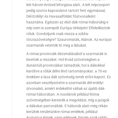
két-három évtized leforgása alatt. A két népcsoport
pedig szoros kapcsolatot tartott fent egymással,
Dél-Erdélyt és Havasalföldet főútvonalként
használva. Egészen az első dák-római háborúkig e
nép nem is szerepelt Európa térképén! Elfeledkeztek
róluk. Gondoljunk csak vissza a szkíta-
törzsszövetségre? Szauromaták, Alánok. Az európai
szarmaták vetették itt meg a lábukat.
A római provinciák dézsmálásából a szarmaták is
kivették a részüket. Hol Kvád szövetségben a
dunántúli provinciákat támadták, hol a dákokkal
karöltve a tőlük délre lévő tartományokat. a 70-es
években a laza dák szövetség ismét erőre kapott. Ez
azonban veszélyeztette a szarmaták dél-erdélyi
útvonalait, amiért érdekeltté váltak az újabb dák-
római háborúban. A roxolánok például Róma
szövetségében keresték a megoldást, míg a jazigok
a dákokat patronálták. E háborúk alatt még ritkán
kerültek területünkre római emlékek, például
Augustus érmek, vagy edények, hiszen azok rabló-