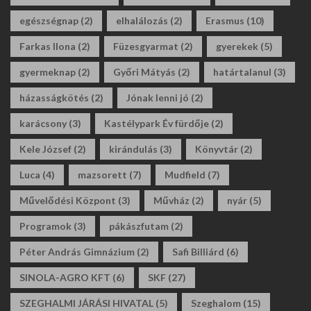
egészségnap
(2)
elhalálozás
(2)
Erasmus
(10)
Farkas Ilona
(2)
Füzesgyarmat
(2)
gyerekek
(5)
gyermeknap
(2)
Győri Mátyás
(2)
határtalanul
(3)
házasságkötés
(2)
Jónak lenni jó
(2)
karácsony
(3)
Kastélypark Év fürdője
(2)
Kele József
(2)
kirándulás
(3)
Könyvtár
(2)
Luca
(4)
mazsorett
(7)
Mudfield
(7)
Művelődési Központ
(3)
Művház
(2)
nyár
(5)
Programok
(3)
pákászfutam
(2)
Péter András Gimnázium
(2)
Safi Billiárd
(6)
SINOLA-AGRO KFT
(6)
SKF
(27)
SZEGHALMI JÁRÁSI HIVATAL
(5)
Szeghalom
(15)