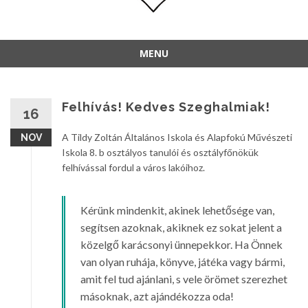
MENU
Felhívás! Kedves Szeghalmiak!
16
A Tildy Zoltán Általános Iskola és Alapfokú Művészeti
NOV
Iskola 8. b osztályos tanulói és osztályfőnökük
felhívással fordul a város lakóihoz.
Kérünk mindenkit, akinek lehetősége van,
segítsen azoknak, akiknek ez sokat jelent a
közelgő karácsonyi ünnepekkor. Ha Önnek
van olyan ruhája, könyve, játéka vagy bármi,
amit fel tud ajánlani, s vele örömet szerezhet
másoknak, azt ajándékozza oda!