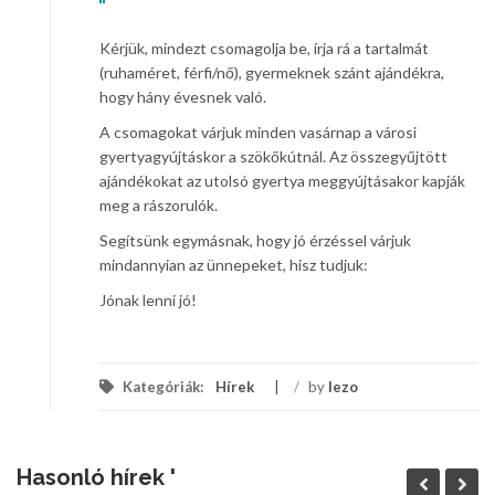
Kérjük, mindezt csomagolja be, írja rá a tartalmát
(ruhaméret, férfi/nő), gyermeknek szánt ajándékra,
hogy hány évesnek való.
A csomagokat várjuk minden vasárnap a városi
gyertyagyújtáskor a szökőkútnál. Az összegyűjtött
ajándékokat az utolsó gyertya meggyújtásakor kapják
meg a rászorulók.
Segítsünk egymásnak, hogy jó érzéssel várjuk
mindannyian az ünnepeket, hisz tudjuk:
Jónak lenni jó!
Kategóriák:
Hírek
/
by
lezo
Hasonló hírek '