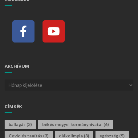
ARCHÍVUM
CÍMKÉK
ballagás
(3)
békés megyei kormányhivatal
(6)
Covid és tanítás
(3)
diákolimpia
(3)
egészség
(5)