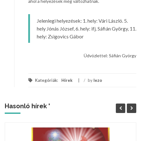
ahol a helyezések még változhatnak.
Jelenlegi helyezések: 1. hely: Vári László. 5.
hely Jónás József, 6. hely: ifj. Sáfián György, 11.
hely: Zsigovics Gábor
Üdvözlettel: Sáfián György
Kategóriák:
Hírek
/
by
lezo
Hasonló hírek '