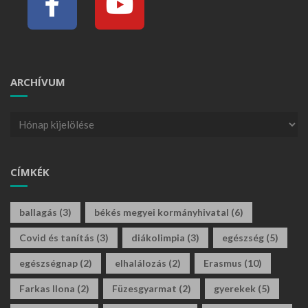
ARCHÍVUM
CÍMKÉK
ballagás
(3)
békés megyei kormányhivatal
(6)
Covid és tanítás
(3)
diákolimpia
(3)
egészség
(5)
egészségnap
(2)
elhalálozás
(2)
Erasmus
(10)
Farkas Ilona
(2)
Füzesgyarmat
(2)
gyerekek
(5)