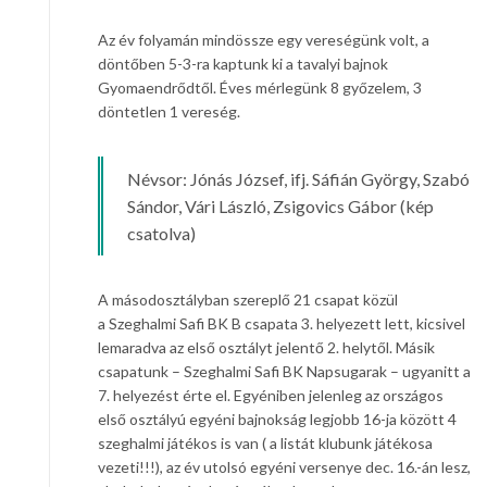
Az év folyamán mindössze egy vereségünk volt, a
döntőben 5-3-ra kaptunk ki a tavalyi bajnok
Gyomaendrődtől. Éves mérlegünk 8 győzelem, 3
döntetlen 1 vereség.
Névsor: Jónás József, ifj. Sáfián György, Szabó
Sándor, Vári László, Zsigovics Gábor (kép
csatolva)
A másodosztályban szereplő 21 csapat közül
a Szeghalmi Safi BK B csapata 3. helyezett lett, kicsivel
lemaradva az első osztályt jelentő 2. helytől. Másik
csapatunk – Szeghalmi Safi BK Napsugarak – ugyanitt a
7. helyezést érte el. Egyéniben jelenleg az országos
első osztályú egyéni bajnokság legjobb 16-ja között 4
szeghalmi játékos is van ( a listát klubunk játékosa
vezeti!!!), az év utolsó egyéni versenye dec. 16.-án lesz,