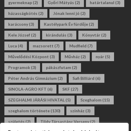
gyermeknap
(2)
Győri Mátyás
(2)
határtalanul
(3)
házasságkötés
(2)
Jónak lenni jó
(2)
karácsony
(3)
Kastélypark Év fürdője
(2)
Kele József
(2)
kirándulás
(3)
Könyvtár
(2)
Luca
(4)
mazsorett
(7)
Mudfield
(7)
Művelődési Központ
(3)
Művház
(2)
nyár
(5)
Programok
(3)
pákászfutam
(2)
Péter András Gimnázium
(2)
Safi Billiárd
(6)
SINOLA-AGRO KFT
(6)
SKF
(27)
SZEGHALMI JÁRÁSI HIVATAL
(5)
Szeghalom
(15)
szeghalom története
(130)
színház
(3)
születés
(2)
Tildy Társastánc Verseny
(2)