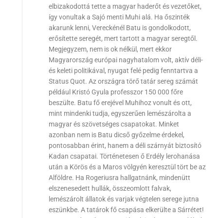
elbizakodottá tette a magyar haderőt és vezetőket,
így vonultak a Sajó menti Muhi alá. Ha őszinték
akarunk lenni, Vereckénél Batu is gondolkodott,
erősítette seregét, mert tartott a magyar seregtől.
Megjegyzem, nem is ok nélkül, mert ekkor
Magyarország európai nagyhatalom volt, aktív déli-
és keleti politikával, nyugat felé pedig fenntartva a
Status Quot. Az országra törő tatár sereg számát
például Kristó Gyula professzor 150 000 főre
beszülte. Batu fő erejével Muhihoz vonult és ott,
mint mindenki tudja, egyszerűen lemészárolta a
magyar és szövetséges csapatokat. Minket
azonban nem is Batu dicső győzelme érdekel,
pontosabban érint, hanem a déli szárnyát biztosító
Kadan csapatai. Történetesen ő Erdély lerohanása
után a Körös és a Maros völgyén keresztül tört be az
Alföldre. Ha Rogeriusra hallgatnánk, mindenütt
elszenesedett hullák, összeomlott falvak,
lemészárolt állatok és varjak végtelen serege jutna
eszünkbe. A tatárok fő csapása elkerülte a Sárrétet!