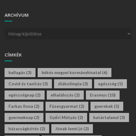
ARCHÍVUM
CÍMKÉK
ballagás
(3)
békés megyei kormányhivatal
(6)
Covid és tanítás
(3)
diákolimpia
(3)
egészség
(5)
egészségnap
(2)
elhalálozás
(2)
Erasmus
(10)
Farkas Ilona
(2)
Füzesgyarmat
(2)
gyerekek
(5)
gyermeknap
(2)
Győri Mátyás
(2)
határtalanul
(3)
házasságkötés
(2)
Jónak lenni jó
(2)