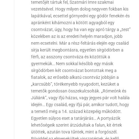
temetőjét tártuk fel, Szatmári Imre szakmai
vezetésével. Hogy milyen dolog negyven fokban kis
lapátkával, ecsettel görnyedni egy gödör fenekén és
apránként kihámozni a kötött agyagból egy
csontvázat, úgy, hogy ha van egy apró tárgy a „test”
közelében az is az eredeti helyén maradjon, jobb
nem ecsetelni. Már a rész-feltárás elején egy család
sírja került megbontásra, egyetlen sírgödörben a
férfi, az asszony csontváza és közöttük a
gyermekük… Nem sokkal később egy másik
sírgödörben két csontvázat bontottak meg a
fiatalok, az erősebb alkatú csontváz jobbján a
„karcsúbb”, törékenyebb nyugodott, kezüket a
temetők gondosan összekulcsolták. „Rómeónk és
Júliánk”, vagy ifjú házas, vagy jegyes pár volt halála
idején… Egy család, egy ifjú pár, amikor tudott, hogy
a temető még a 14. század közepéig működött.
Egyetlen súlyos eset a tatárjárás… A portyázók
lehetőségeik szerint átzúdultak a falun, kit értek
ütöttek, azután tova tűntek, mint a forgószél.
Röviddel az elmenekültek visszatértek, és kellő