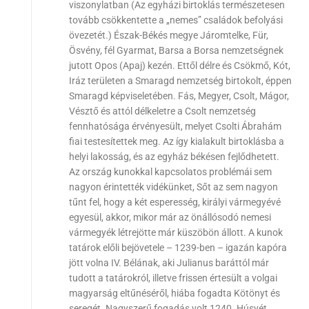
viszonylatban (Az egyházi birtoklás természetesen
tovább csökkentette a „nemes” családok befolyási
övezetét.) Észak-Békés megye Járomtelke, Für,
Ösvény, fél Gyarmat, Barsa a Borsa nemzetségnek
jutott Opos (Apaj) kezén. Ettől délre és Csökmő, Kót,
Iráz területen a Smaragd nemzetség birtokolt, éppen
Smaragd képviseletében. Fás, Megyer, Csolt, Mágor,
Vésztő és attól délkeletre a Csolt nemzetség
fennhatósága érvényesült, melyet Csolti Ábrahám
fiai testesítettek meg. Az így kialakult birtoklásba a
helyi lakosság, és az egyház békésen fejlődhetett.
Az ország kunokkal kapcsolatos problémái sem
nagyon érintették vidékünket, Sőt az sem nagyon
tűnt fel, hogy a két esperesség, királyi vármegyévé
egyesül, akkor, mikor már az önállósodó nemesi
vármegyék létrejötte már küszöbön állott. A kunok
tatárok előli bejövetele – 1239-ben – igazán kapóra
jött volna IV. Bélának, aki Julianus baráttól már
tudott a tatárokról, illetve frissen értesült a volgai
magyarság eltűnéséről, hiába fogadta Kötönyt és
seregét. Nagyszerű fogadás volt 1240. Húsvét