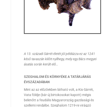
A 13. századi Sárrét életét jól példázza ez az 1241
késő tavaszán kilőtt nyílhegy, mely egy Bács megyei
ásatás során került elő…
SZEGHALOM ÉS KÖRNYÉKE A TATÁRJÁRÁS
ÉVSZÁZADÁBAN
Mint az az előzőekben látható volt, a Kis-Sárrét,
Vata földje (bár új birtokosokat kapott) mégis
belenőtt a feudális Magyarország gazdasági és
szellemi rendjébe. Szeghalom 1219-re virágzó