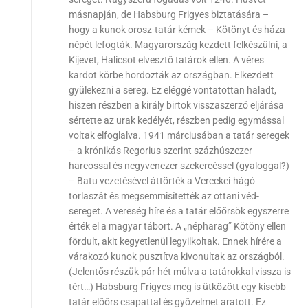
másnapján, de Habsburg Frigyes biztatására –
hogy a kunok orosz-tatár kémek – Kötönyt és háza
népét lefogták. Magyarország kezdett felkészülni, a
Kijevet, Halicsot elvesztő tatárok ellen. A véres
kardot körbe hordozták az országban. Elkezdett
gyülekezni a sereg. Ez eléggé vontatottan haladt,
hiszen részben a király birtok visszaszerző eljárása
sértette az urak kedélyét, részben pedig egymással
voltak elfoglalva. 1941 márciusában a tatár seregek
– a krónikás Regorius szerint százhúszezer
harcossal és negyvenezer szekercéssel (gyaloggal?)
– Batu vezetésével áttörték a Vereckei-hágó
torlaszát és megsemmisítették az ottani véd-
sereget. A vereség híre és a tatár előőrsök egyszerre
érték el a magyar tábort. A „népharag” Kötöny ellen
fördult, akit kegyetlenül legyilkoltak. Ennek hírére a
várakozó kunok pusztítva kivonultak az országból.
(Jelentős részük pár hét múlva a tatárokkal vissza is
tért…) Habsburg Frigyes meg is ütközött egy kisebb
tatár előőrs csapattal és győzelmet aratott. Ez