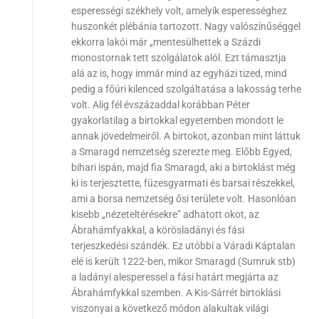
esperességi székhely volt, amelyik esperességhez
huszonkét plébánia tartozott. Nagy valószínűséggel
ekkorra lakói már „mentesülhettek a Százdi
monostornak tett szolgálatok alól. Ezt támasztja
alá az is, hogy immár mind az egyházi tized, mind
pedig a főúri kilenced szolgáltatása a lakosság terhe
volt. Alig fél évszázaddal korábban Péter
gyakorlatilag a birtokkal egyetemben mondott le
annak jövedelmeiről. A birtokot, azonban mint láttuk
a Smaragd nemzetség szerezte meg. Előbb Egyed,
bihari ispán, majd fia Smaragd, aki a birtoklást még
ki is terjesztette, füzesgyarmati és barsai részekkel,
ami a borsa nemzetség ősi területe volt. Hasonlóan
kisebb „nézeteltérésekre” adhatott okot, az
Ábrahámfyakkal, a körösladányi és fási
terjeszkedési szándék. Ez utóbbi a Váradi Káptalan
elé is került 1222-ben, mikor Smaragd (Sumruk stb)
a ladányi alesperessel a fási határt megjárta az
Ábrahámfykkal szemben. A Kis-Sárrét birtoklási
viszonyai a következő módon alakultak világi