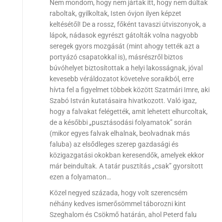
Nem mondom, hogy nem jártak itt, hogy nem dúltak
raboltak, gyilkoltak, Isten óvjon ilyen képzet
keltésétől! De a rossz, főként tavaszi útviszonyok, a
lápok, nádasok egyrészt gátolták volna nagyobb
seregek gyors mozgását (mint ahogy tették azt a
portyázó csapatokkal is), másrészről biztos
búvóhelyet biztosítottak a helyi lakosságnak, jóval
kevesebb véráldozatot követelve soraikból, erre
hívta fel a figyelmet többek között Szatmári Imre, aki
Szabó István kutatásaira hivatkozott. Való igaz,
hogy a falvakat felégették, amit lehetett elhurcoltak,
de a későbbi „pusztásodási folyamatok” során
(mikor egyes falvak elhalnak, beolvadnak más
faluba) az elsődleges szerep gazdasági és
közigazgatási okokban keresendők, amelyek ekkor
már beindultak. A tatár pusztítás „csak” gyorsított
ezen a folyamaton…
Közel negyed százada, hogy volt szerencsém
néhány kedves ismerősömmel táborozni kint
Szeghalom és Csökmő határán, ahol Peterd falu