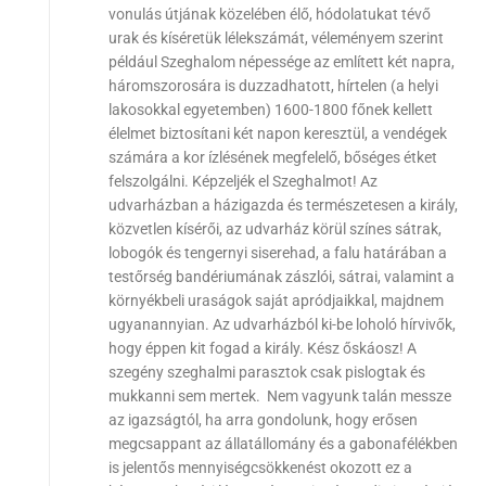
vonulás útjának közelében élő, hódolatukat tévő
urak és kíséretük lélekszámát, véleményem szerint
például Szeghalom népessége az említett két napra,
háromszorosára is duzzadhatott, hírtelen (a helyi
lakosokkal egyetemben) 1600-1800 főnek kellett
élelmet biztosítani két napon keresztül, a vendégek
számára a kor ízlésének megfelelő, bőséges étket
felszolgálni. Képzeljék el Szeghalmot! Az
udvarházban a házigazda és természetesen a király,
közvetlen kísérői, az udvarház körül színes sátrak,
lobogók és tengernyi siserehad, a falu határában a
testőrség bandériumának zászlói, sátrai, valamint a
környékbeli uraságok saját apródjaikkal, majdnem
ugyanannyian. Az udvarházból ki-be loholó hírvivők,
hogy éppen kit fogad a király. Kész őskáosz! A
szegény szeghalmi parasztok csak pislogtak és
mukkanni sem mertek. Nem vagyunk talán messze
az igazságtól, ha arra gondolunk, hogy erősen
megcsappant az állatállomány és a gabonafélékben
is jelentős mennyiségcsökkenést okozott ez a