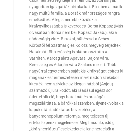
Csolt nemzettség ideje már elmúlt, az Ábránfyak
nyugodtan igazgatták birtokaikat. Ellenben a másik
nagy múltú família, a Borsák már országos rangra
emelkedtek. A legismertebb közülük a
királygyilkosságba is keveredett Borsa Kopasz (Más
olvasatban Borsa nem béli Kopasz Jakab.), aki a
nádorságig vitte. Birtokai, hűbéresei a Sebes-
Köröstől fel Szatmárig és Kolozs megyéig terjedtek.
Hatalmát több erősség is alátámasztotta a
Sárréten. Karcag alatt Apavára, Bajom vára,
Keresszeg és Adorján vára Szalacs mellett. Több
nagyúrral egyetemben saját kis királyságot épített ki
magának és természetesen mivel nádori székéből
kitették, nem szívlelte az idegen házból (Anjou)
származó új uralkodót, aki ráadásul egész sor
ötlettel állt elő, hogy hatalmát és országát
megszilárdítsa, a bárókkal szemben. Ilyenek voltak a
kapuk utáni adóztatás bevezetése, a
bányamonopólium reformja, meg teljesen új
értékálló pénz megjelenése. Meg hasonló, eddig
„királynemlátott” cselekedetei ellene hergelték a