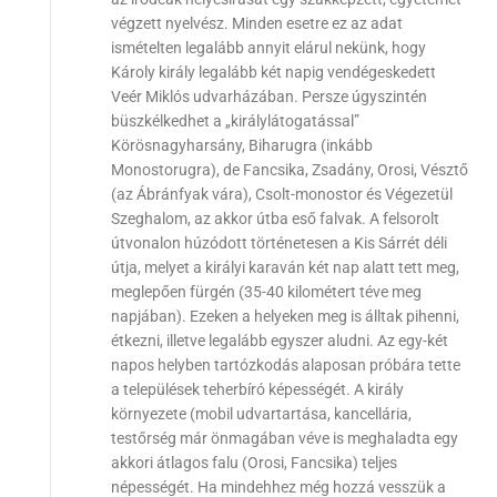
végzett nyelvész. Minden esetre ez az adat
ismételten legalább annyit elárul nekünk, hogy
Károly király legalább két napig vendégeskedett
Veér Miklós udvarházában. Persze úgyszintén
büszkélkedhet a „királylátogatással”
Körösnagyharsány, Biharugra (inkább
Monostorugra), de Fancsika, Zsadány, Orosi, Vésztő
(az Ábránfyak vára), Csolt-monostor és Végezetül
Szeghalom, az akkor útba eső falvak. A felsorolt
útvonalon húzódott történetesen a Kis Sárrét déli
útja, melyet a királyi karaván két nap alatt tett meg,
meglepően fürgén (35-40 kilométert téve meg
napjában). Ezeken a helyeken meg is álltak pihenni,
étkezni, illetve legalább egyszer aludni. Az egy-két
napos helyben tartózkodás alaposan próbára tette
a települések teherbíró képességét. A király
környezete (mobil udvartartása, kancellária,
testőrség már önmagában véve is meghaladta egy
akkori átlagos falu (Orosi, Fancsika) teljes
népességét. Ha mindehhez még hozzá vesszük a