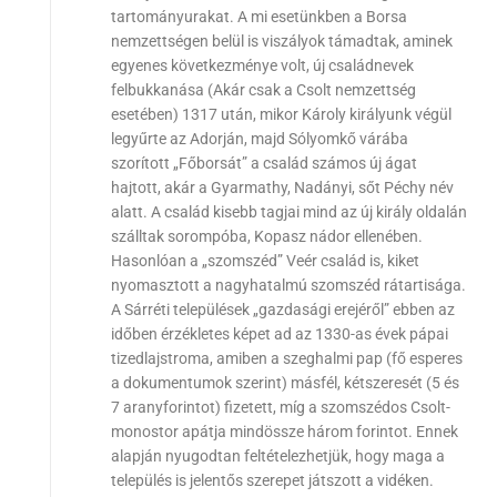
tartományurakat. A mi esetünkben a Borsa
nemzettségen belül is viszályok támadtak, aminek
egyenes következménye volt, új családnevek
felbukkanása (Akár csak a Csolt nemzettség
esetében) 1317 után, mikor Károly királyunk végül
legyűrte az Adorján, majd Sólyomkő várába
szorított „Főborsát” a család számos új ágat
hajtott, akár a Gyarmathy, Nadányi, sőt Péchy név
alatt. A család kisebb tagjai mind az új király oldalán
szálltak sorompóba, Kopasz nádor ellenében.
Hasonlóan a „szomszéd” Veér család is, kiket
nyomasztott a nagyhatalmú szomszéd rátartisága.
A Sárréti települések „gazdasági erejéről” ebben az
időben érzékletes képet ad az 1330-as évek pápai
tizedlajstroma, amiben a szeghalmi pap (fő esperes
a dokumentumok szerint) másfél, kétszeresét (5 és
7 aranyforintot) fizetett, míg a szomszédos Csolt-
monostor apátja mindössze három forintot. Ennek
alapján nyugodtan feltételezhetjük, hogy maga a
település is jelentős szerepet játszott a vidéken.