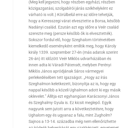
(Meg kell jegyezni, hogy részben egyházi, részben
közigazgatási, szolgabírói járás székhelyként ez
várható is volt.) Körülbelül erre az időre tehetjük,
hogy a Keresszegi várat elvesztette a Borsa, később
Nadányi család. Ezután azt egy időre a Veér család
szerezte meg (persze később ők is elvesztették).
Sokszor fordul elő, hogy Szeghalom történetében
kiemelkedő eseményként említik meg, hogy Károly
király 1339. szeptember 27-én (más adatok szerint
26-án) itt időzött Veér Miklós udvarházában és
innen adta ki Váradi Pátensét, melyben Perényi
Miklós János apródjának Sáros vármegyei
perlekedésében tett igazságot. „Hogy az írás
Szeghalmon keletkezett, bizonyítja az is, hogy egy
nappal később a közeli Ughalmon adott ki egy másik
oklevelet.” Állítja ezt egyhangúan Karácsonyi János
és Szeghalmy Gyula is. Ez kicsit meglepő. Egyik
nagyunk sem jutott arra a következtetésre, hogy
Ughalom egy és ugyanaz a falu, mint Zugholm?
Sajnos a 13-14. századba még nem ellenőrizhette
az íródeák helyesírását egy szakképzett, egyetemet