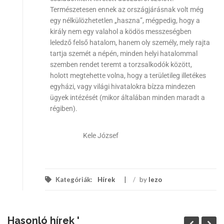
Természetesen ennek az országjárásnak volt még
egy nélkülözhetetlen „haszna”, mégpedig, hogy a
király nem egy valahol a ködös messzeségben
leledző felső hatalom, hanem oly személy, mely rajta
tartja szemét a népén, minden helyi hatalommal
szemben rendet teremt a torzsalkodók között,
holott megtehette volna, hogy a területileg illetékes
egyházi, vagy világi hivatalokra bízza mindezen
ügyek intézését (mikor általában minden maradt a
régiben).
Kele József
Kategóriák:
Hírek
/
by
lezo
Hasonló hírek '