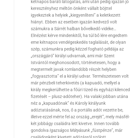
kétnapos baráti látogatás, ami után pedig igazán jó
keresztényhez méltón önként vállalt böjttel
igyekeztek a helyiek „kiegyenlíteni” a keletkezett
hiányt. Ebben az esetben igazán kedvező volt
számukra a Sárrét halban bővelkedő vidéke…
Elnézést kérve mindenkitől, ha túl bő lére engedtem
eme kétnapos vendégeskedés taglalását, de olyan
szép, számunkra pedig kézzel fogható példája az
„országjáró” királyi udvarnak, ami már Szent
Istvántól meghonosodott, történetesen, hogy a
megtermelt javak romlandóbb részét helyben
„fogyasztotta” el a királyi udvar. Természetesen volt
már pénzbeli teherkivetés (a kapuadó, mellyel a
király megkerülhette a főúri tized és egyházi kilenced
fizetését – plusz-adóteher). Ha valaki jobban utána
néz a „kapuadónak” és Károly királyunk
adóztatásának, nos, ő a portális adót vezette be,
illetve ezzel mérte fel az ország „erejét”, mely másfél-
két jobbágy családra lett kivetve. Innen tovább
gondolva
Igazságos Mátyásunk
„füstpénze”, már
családonként kivetett adózásról szólott.