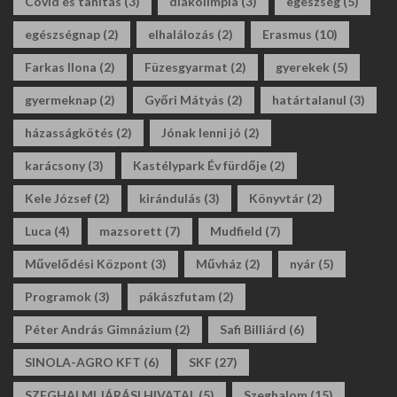
Covid és tanítás
(3)
diákolimpia
(3)
egészség
(5)
egészségnap
(2)
elhalálozás
(2)
Erasmus
(10)
Farkas Ilona
(2)
Füzesgyarmat
(2)
gyerekek
(5)
gyermeknap
(2)
Győri Mátyás
(2)
határtalanul
(3)
házasságkötés
(2)
Jónak lenni jó
(2)
karácsony
(3)
Kastélypark Év fürdője
(2)
Kele József
(2)
kirándulás
(3)
Könyvtár
(2)
Luca
(4)
mazsorett
(7)
Mudfield
(7)
Művelődési Központ
(3)
Művház
(2)
nyár
(5)
Programok
(3)
pákászfutam
(2)
Péter András Gimnázium
(2)
Safi Billiárd
(6)
SINOLA-AGRO KFT
(6)
SKF
(27)
SZEGHALMI JÁRÁSI HIVATAL
(5)
Szeghalom
(15)