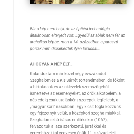
Bár a kép nem helyi, de az építési technológia
általánosan elterjedt volt. Egyedül az ablak nem fér az
archaikus képbe, mert a 14. században a paraszti
porták nem dicsekedtek ilyen luxussal…
AHOGYAN A NÉP ÉLT…
Kalandoztam már közel négy évszázadot
Szeghalom és a Kis Sárrét történelmében, de főként
a birtokosok és az oklevelek szemszögéből
ismertetve az eseményeket, az örök alkotóelem, a
nép eddig csak utalásként szerepelt legfeljebb, a
„magyar kori” írásokban. Egy kicsit foglalkozzunk
egy fejezetnyit velük, a középkori szeghalmiakkal.
Szeghalom első írásos említésekor (1067),
felvázoltuk a laza szerkezetű, jurtákkal és
veremházakkal vegyesen épült 11. század eleji