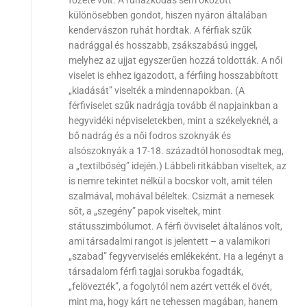
főzete volt. A ruházkodás sem okozott
különösebben gondot, hiszen nyáron általában
kendervászon ruhát hordtak. A férfiak szűk
nadrággal és hosszabb, zsákszabású inggel,
melyhez az ujjat egyszerűen hozzá toldották. A női
viselet is ehhez igazodott, a férfiing hosszabbított
„kiadását” viselték a mindennapokban. (A
férfiviselet szűk nadrágja tovább él napjainkban a
hegyvidéki népviseletekben, mint a székelyeknél, a
bő nadrág és a női fodros szoknyák és
alsószoknyák a 17-18. századtól honosodtak meg,
a „textilbőség” idején.) Lábbeli ritkábban viseltek, az
is nemre tekintet nélkül a bocskor volt, amit télen
szalmával, mohával béleltek. Csizmát a nemesek
sőt, a „szegény” papok viseltek, mint
státusszimbólumot. A férfi övviselet általános volt,
ami társadalmi rangot is jelentett – a valamikori
„szabad” fegyverviselés emlékeként. Ha a legényt a
társadalom férfi tagjai sorukba fogadták,
„felövezték”, a fogolytól nem azért vették el övét,
mint ma, hogy kárt ne tehessen magában, hanem