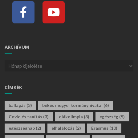
ARCHÍVUM
CÍMKÉK
ballagás
(3)
békés megyei kormányhivatal
(6)
Covid és tanítás
(3)
diákolimpia
(3)
egészség
(5)
egészségnap
(2)
elhalálozás
(2)
Erasmus
(10)