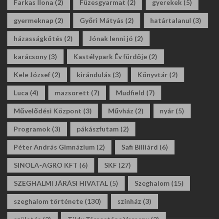
Farkas Ilona
(2)
Füzesgyarmat
(2)
gyerekek
(5)
gyermeknap
(2)
Győri Mátyás
(2)
határtalanul
(3)
házasságkötés
(2)
Jónak lenni jó
(2)
karácsony
(3)
Kastélypark Év fürdője
(2)
Kele József
(2)
kirándulás
(3)
Könyvtár
(2)
Luca
(4)
mazsorett
(7)
Mudfield
(7)
Művelődési Központ
(3)
Művház
(2)
nyár
(5)
Programok
(3)
pákászfutam
(2)
Péter András Gimnázium
(2)
Safi Billiárd
(6)
SINOLA-AGRO KFT
(6)
SKF
(27)
SZEGHALMI JÁRÁSI HIVATAL
(5)
Szeghalom
(15)
szeghalom története
(130)
színház
(3)