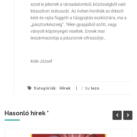
ezzel is jelezték a társadalomból, közösségből való
kitaszított státuszát. Az övben hordták az étkező
kést és rajta függött a tűzgyújtás eszköztára, ma a
„pásztorkészség”. Télen gyapjúból szőtt, vagy
ványolt köpönyeget viseltek. Ennek mai
leszármazottja a pásztorok cifraszűrje…
Kele József
Kategóriák:
Hírek
/
by
lezo
Hasonló hírek '