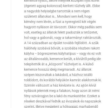
kemence nyílott, illetve melynek közepén nyílt kővel
(égetett agyag-kolonccal) kerített tűzhely állt. Ebbe
a nagyobb helyiségbe tartották a nem régen
született állatokat is… Mondani sem kell, hogy
kémény nem lévén, a füst a nyeregtető két végén
hagyott nyíláson át távozott. Ekkor még padlás sem
volt, esetleg az állatok felett padozták a tetőzetet,
hol vagy a gabonát, vagy a takarmányt raktározták.
A 14 században az épület tovább fejlődött. A szűk
hálóhely szobává bővült, a szobába részben rakott
kályha – bögreszemes kályhatípus – vagy és ez volt
az általánosabb, kemence került, a kívülről pedig ide
telepítették át a „központi” tűzhelyet is. A külső
kemence hosszú ideig megmaradt. Az állatok
szépen kiszorultak a lakásból, a házhoz istálló
toldódott, és korábbi helyükön kamrát alakítottak ki.
Szintén változott a ház kinézete is. Az ajtón kívül
nyílások jelentek meg a falakon, hogy azon át némi
fény szivárogjon be a lakó és munkatérbe. Ezeket a
réseket deszkával fedték az évszakok és napszakok
szerint, illetve megjelent a hólyaggal, marhabendő