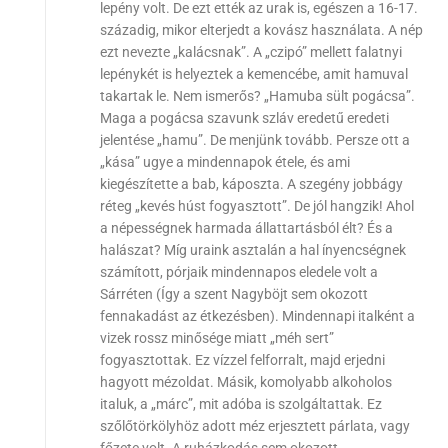
lepény volt. De ezt ették az urak is, egészen a 16-17.
századig, mikor elterjedt a kovász használata. A nép
ezt nevezte „kalácsnak”. A „czipó” mellett falatnyi
lepénykét is helyeztek a kemencébe, amit hamuval
takartak le. Nem ismerős? „Hamuba sült pogácsa”.
Maga a pogácsa szavunk szláv eredetű eredeti
jelentése „hamu”. De menjünk tovább. Persze ott a
„kása” ugye a mindennapok étele, és ami
kiegészítette a bab, káposzta. A szegény jobbágy
réteg „kevés húst fogyasztott”. De jól hangzik! Ahol
a népességnek harmada állattartásból élt? És a
halászat? Míg uraink asztalán a hal ínyencségnek
számított, pórjaik mindennapos eledele volt a
Sárréten (Így a szent Nagyböjt sem okozott
fennakadást az étkezésben). Mindennapi italként a
vizek rossz minősége miatt „méh sert”
fogyasztottak. Ez vízzel felforralt, majd erjedni
hagyott mézoldat. Másik, komolyabb alkoholos
italuk, a „márc”, mit adóba is szolgáltattak. Ez
szőlőtörkölyhöz adott méz erjesztett párlata, vagy