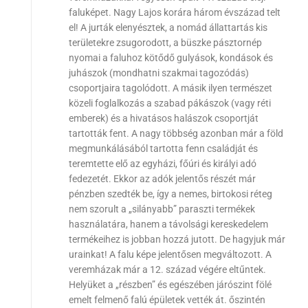
faluképet. Nagy Lajos korára három évszázad telt
el! A jurták elenyésztek, a nomád állattartás kis
területekre zsugorodott, a büszke pásztornép
nyomai a faluhoz kötődő gulyások, kondások és
juhászok (mondhatni szakmai tagozódás)
csoportjaira tagolódott. A másik ilyen természet
közeli foglalkozás a szabad pákászok (vagy réti
emberek) és a hivatásos halászok csoportját
tartották fent. A nagy többség azonban már a föld
megmunkálásából tartotta fenn családját és
teremtette elő az egyházi, főúri és királyi adó
fedezetét. Ekkor az adók jelentős részét már
pénzben szedték be, így a nemes, birtokosi réteg
nem szorult a „silányabb” paraszti termékek
használatára, hanem a távolsági kereskedelem
termékeihez is jobban hozzá jutott. De hagyjuk már
urainkat! A falu képe jelentősen megváltozott. A
veremházak már a 12. század végére eltűntek.
Helyüket a „részben” és egészében járószint fölé
emelt felmenő falú épületek vették át. őszintén