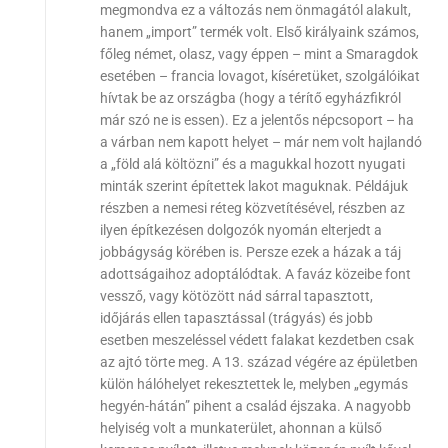
megmondva ez a változás nem önmagától alakult,
hanem „import” termék volt. Első királyaink számos,
főleg német, olasz, vagy éppen – mint a Smaragdok
esetében – francia lovagot, kíséretüket, szolgálóikat
hívtak be az országba (hogy a térítő egyházfikról
már szó ne is essen). Ez a jelentős népcsoport – ha
a várban nem kapott helyet – már nem volt hajlandó
a „föld alá költözni” és a magukkal hozott nyugati
minták szerint építettek lakot maguknak. Példájuk
részben a nemesi réteg közvetítésével, részben az
ilyen építkezésen dolgozók nyomán elterjedt a
jobbágyság körében is. Persze ezek a házak a táj
adottságaihoz adoptálódtak. A faváz közeibe font
vessző, vagy kötözött nád sárral tapasztott,
időjárás ellen tapasztással (trágyás) és jobb
esetben meszeléssel védett falakat kezdetben csak
az ajtó törte meg. A 13. század végére az épületben
külön hálóhelyet rekesztettek le, melyben „egymás
hegyén-hátán” pihent a család éjszaka. A nagyobb
helyiség volt a munkaterület, ahonnan a külső