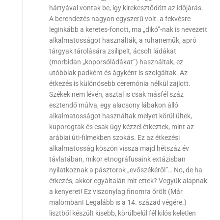
hártyával vontak be, így kirekesztődött az időjárás.
A berendezés nagyon egyszerű volt. a fekvésre
leginkább a keretes-fonott, ma „dikó”-nak is nevezett
alkalmatosságot használták, a ruhaneműk, apró
tárgyak tárolására zsilipelt, ácsolt ládákat
(morbidan „koporsóládákat”) használtak, ez
utóbbiak padként és ágyként is szolgáltak. Az
étkezés is különösebb ceremónia nélkül zajlott.
Székek nem lévén, asztal is csak másfél száz
esztendő múlva, egy alacsony lábakon álló
alkalmatosságot használtak melyet körül ültek,
kuporogtak és csak úgy kézzel étkeztek, mint az
arábiai úti-filmekben szokás. Ez az étkezési
alkalmatosság köszön vissza majd hétszáz év
távlatában, mikor etnográfusaink extázisban
nyilatkoznak a pásztorok „evőszékéről”… No, de ha
étkezés, akkor egyáltalán mit ettek? Vegyük alapnak
a kenyeret! Ez viszonylag finomra őrölt (Már
malomban! Legalább is a 14. század végére.)
lisztből készült kisebb, körülbelül fél kilós keletlen