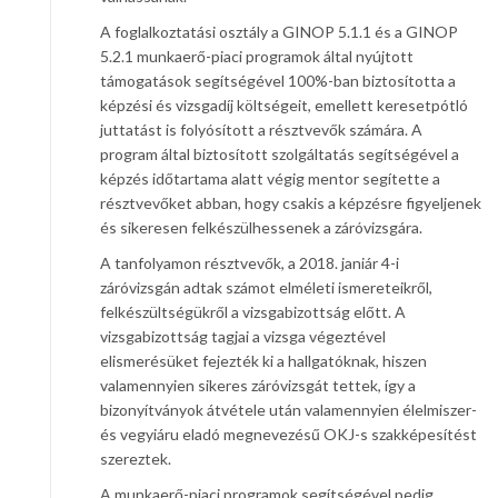
A foglalkoztatási osztály a GINOP 5.1.1 és a GINOP
5.2.1 munkaerő-piaci programok által nyújtott
támogatások segítségével 100%-ban biztosította a
képzési és vizsgadíj költségeit, emellett keresetpótló
juttatást is folyósított a résztvevők számára. A
program által biztosított szolgáltatás segítségével a
képzés időtartama alatt végig mentor segítette a
résztvevőket abban, hogy csakis a képzésre figyeljenek
és sikeresen felkészülhessenek a záróvizsgára.
A tanfolyamon résztvevők, a 2018. janiár 4-i
záróvizsgán adtak számot elméleti ismereteikről,
felkészültségükről a vizsgabizottság előtt. A
vizsgabizottság tagjai a vizsga végeztével
elismerésüket fejezték ki a hallgatóknak, hiszen
valamennyien sikeres záróvizsgát tettek, így a
bizonyítványok átvétele után valamennyien élelmiszer-
és vegyiáru eladó megnevezésű OKJ-s szakképesítést
szereztek.
A munkaerő-piaci programok segítségével pedig