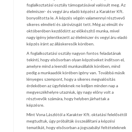
foglalkoztatási osztály támogatásával valósult meg. Az
élelmiszer- és vegyi áru eladó képzést a Karakter Kft.
bonyolította le. A képzés végén valamennyi résztvevő
sikeres elméleti és záróvizsgát tett. Még az elmúlt év
októberében kezdődött az előkészítő munka, mivel
nagy igény jelentkezett az élelmiszer és vegyi áru eladó
képzés iránt az álláskeresők körében.
A foglalkoztatási osztály nagyon fontos feladatának
tekinti, hogy elsősorban olyan képzéseket indítson el,
amelyre mind a leendő munkavállalók körében, mind
pedig a munkaadók körében igény van. Továbbá másik
lényeges szempont, hogy a sikeres megvalósítás
érdekében az ügyfeleknek ne kelljen minden nap a
megyeszékhelyre utazniuk, így nagy előny volt a
résztvevők számára, hogy helyben járhattak a
képzésre.
Mint Vona Lászlótól a Karakter Kft. oktatási felelősétől
megtudtuk, úgy próbálták összeállítani a képzési
tematikát, hogy elsősorban a jogszabályi feltételeknek