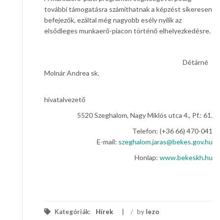
további támogatásra számíthatnak a képzést sikeresen
befejezők, ezáltal még nagyobb esély nyílik az
elsődleges munkaerő-piacon történő elhelyezkedésre.
Détárné
Molnár Andrea sk.
hivatalvezető
5520 Szeghalom, Nagy Miklós utca 4., Pf.: 61.
Telefon: (+36 66) 470-041
E-mail:
szeghalom.jaras@bekes.gov.hu
Honlap:
www.bekeskh.hu
Kategóriák:
Hírek
/
by
lezo