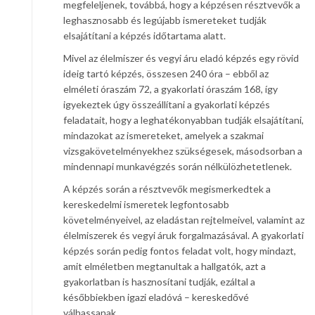
megfeleljenek, továbbá, hogy a képzésen résztvevők a
leghasznosabb és legújabb ismereteket tudják
elsajátítani a képzés időtartama alatt.
Mivel az élelmiszer és vegyi áru eladó képzés egy rövid
ideig tartó képzés, összesen 240 óra – ebből az
elméleti óraszám 72, a gyakorlati óraszám 168, így
igyekeztek úgy összeállítani a gyakorlati képzés
feladatait, hogy a leghatékonyabban tudják elsajátítani,
mindazokat az ismereteket, amelyek a szakmai
vizsgakövetelményekhez szükségesek, másodsorban a
mindennapi munkavégzés során nélkülözhetetlenek.
A képzés során a résztvevők megismerkedtek a
kereskedelmi ismeretek legfontosabb
követelményeivel, az eladástan rejtelmeivel, valamint az
élelmiszerek és vegyi áruk forgalmazásával. A gyakorlati
képzés során pedig fontos feladat volt, hogy mindazt,
amit elméletben megtanultak a hallgatók, azt a
gyakorlatban is hasznosítani tudják, ezáltal a
későbbiekben igazi eladóvá – kereskedővé
válhassanak.