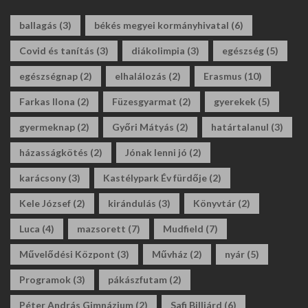
ballagás
(3)
békés megyei kormányhivatal
(6)
Covid és tanítás
(3)
diákolimpia
(3)
egészség
(5)
egészségnap
(2)
elhalálozás
(2)
Erasmus
(10)
Farkas Ilona
(2)
Füzesgyarmat
(2)
gyerekek
(5)
gyermeknap
(2)
Győri Mátyás
(2)
határtalanul
(3)
házasságkötés
(2)
Jónak lenni jó
(2)
karácsony
(3)
Kastélypark Év fürdője
(2)
Kele József
(2)
kirándulás
(3)
Könyvtár
(2)
Luca
(4)
mazsorett
(7)
Mudfield
(7)
Művelődési Központ
(3)
Művház
(2)
nyár
(5)
Programok
(3)
pákászfutam
(2)
Péter András Gimnázium
(2)
Safi Billiárd
(6)