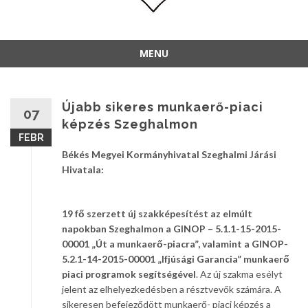
MENU
Újabb sikeres munkaerő-piaci
07
képzés Szeghalmon
FEBR
Békés Megyei Kormányhivatal Szeghalmi Járási
Hivatala:
19 fő szerzett új szakképesítést az elmúlt
napokban Szeghalmon a GINOP – 5.1.1-15-2015-
00001 „Út a munkaerő-piacra”, valamint a GINOP-
5.2.1-14-2015-00001 „Ifjúsági Garancia” munkaerő
piaci programok segítségével
. Az új szakma esélyt
jelent az elhelyezkedésben a résztvevők számára. A
sikeresen befejeződött munkaerő- piaci képzés a