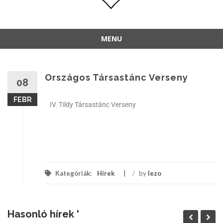
MENU
Országos Társastánc Verseny
08
FEBR
IV. Tildy Társastánc Verseny
Kategóriák:
Hírek
/
by
lezo
Hasonló hírek '