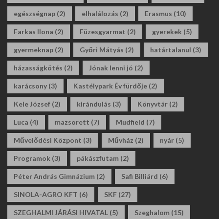
egészségnap
(2)
elhalálozás
(2)
Erasmus
(10)
Farkas Ilona
(2)
Füzesgyarmat
(2)
gyerekek
(5)
gyermeknap
(2)
Győri Mátyás
(2)
határtalanul
(3)
házasságkötés
(2)
Jónak lenni jó
(2)
karácsony
(3)
Kastélypark Év fürdője
(2)
Kele József
(2)
kirándulás
(3)
Könyvtár
(2)
Luca
(4)
mazsorett
(7)
Mudfield
(7)
Művelődési Központ
(3)
Művház
(2)
nyár
(5)
Programok
(3)
pákászfutam
(2)
Péter András Gimnázium
(2)
Safi Billiárd
(6)
SINOLA-AGRO KFT
(6)
SKF
(27)
SZEGHALMI JÁRÁSI HIVATAL
(5)
Szeghalom
(15)