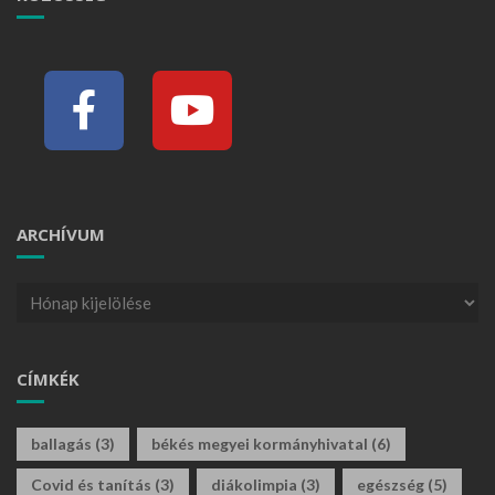
ARCHÍVUM
CÍMKÉK
ballagás
(3)
békés megyei kormányhivatal
(6)
Covid és tanítás
(3)
diákolimpia
(3)
egészség
(5)