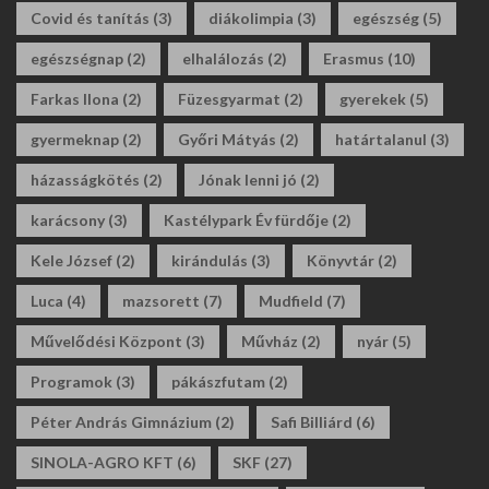
Covid és tanítás
(3)
diákolimpia
(3)
egészség
(5)
egészségnap
(2)
elhalálozás
(2)
Erasmus
(10)
Farkas Ilona
(2)
Füzesgyarmat
(2)
gyerekek
(5)
gyermeknap
(2)
Győri Mátyás
(2)
határtalanul
(3)
házasságkötés
(2)
Jónak lenni jó
(2)
karácsony
(3)
Kastélypark Év fürdője
(2)
Kele József
(2)
kirándulás
(3)
Könyvtár
(2)
Luca
(4)
mazsorett
(7)
Mudfield
(7)
Művelődési Központ
(3)
Művház
(2)
nyár
(5)
Programok
(3)
pákászfutam
(2)
Péter András Gimnázium
(2)
Safi Billiárd
(6)
SINOLA-AGRO KFT
(6)
SKF
(27)