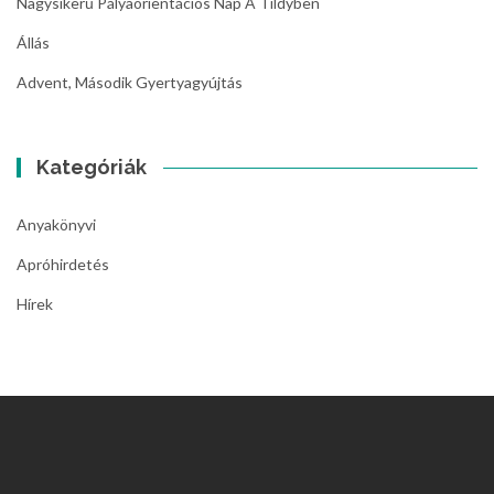
Nagysikerű Pályaorientációs Nap A Tildyben
Állás
Advent, Második Gyertyagyújtás
Kategóriák
Anyakönyvi
Apróhirdetés
Hírek