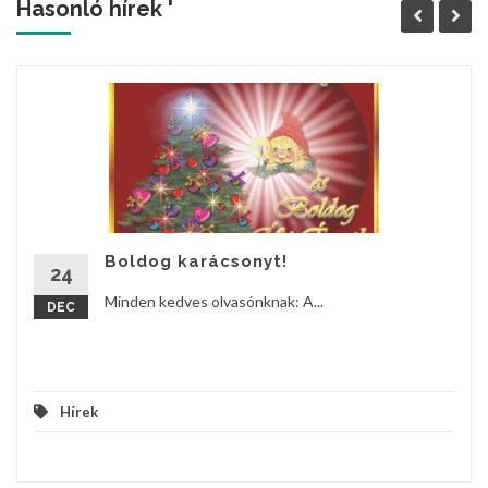
Hasonló hírek '
Boldog karácsonyt!
24
Minden kedves olvasónknak: A...
DEC
Hírek