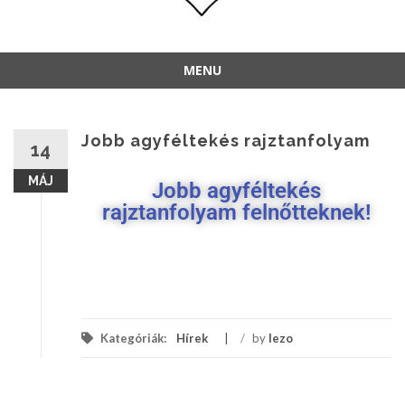
MENU
Jobb agyféltekés rajztanfolyam
14
MÁJ
Jobb agyféltekés
rajztanfolyam felnőtteknek!
Kategóriák:
Hírek
/
by
lezo