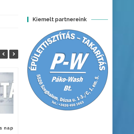
Kiemelt partnereink
Állás
06
05
Szeghalom Város
DEC
DEC
Önkormányzat
Intézményműködtető
Központja azonnali kezdéssel
felvételt hirdet
gazdaságvezetői munkakör...
s nap
Hírek