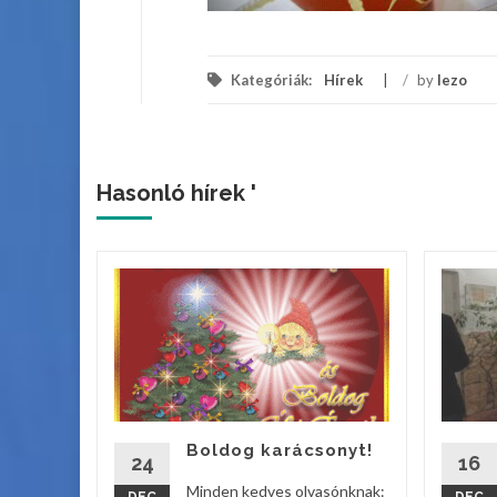
Kategóriák:
Hírek
/
by
lezo
Hasonló hírek '
ik
s
lladt fel
tyája a
os Iskola
Boldog karácsonyt!
24
16
vebben
Minden kedves olvasónknak: