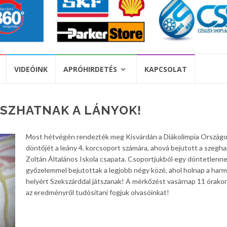
VIDEÓINK
APRÓHIRDETÉS
KAPCSOLAT
SZHATNAK A LÁNYOK!
Most hétvégén rendezték meg Kisvárdán a Diákolimpia Ország
döntőjét a leány 4. korcsoport számára, ahová bejutott a szegha
Zoltán Általános Iskola csapata. Csoportjukból egy döntetlenne
győzelemmel bejutottak a legjobb négy közé, ahol holnap a harm
helyért Szekszárddal játszanak! A mérkőzést vasárnap 11 órakor 
az eredményről tudósítani fogjuk olvasóinkat!