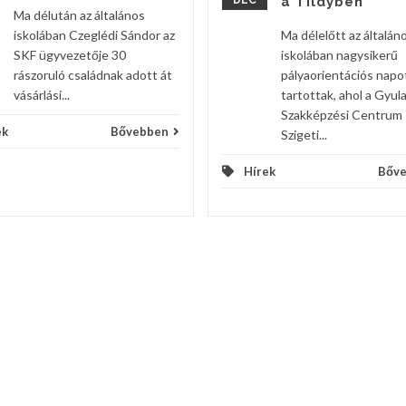
DEC
a Tildyben
Ma délután az általános
iskolában Czeglédi Sándor az
Ma délelőtt az általán
SKF ügyvezetője 30
iskolában nagysikerű
rászoruló családnak adott át
pályaorientációs napo
vásárlási...
tartottak, ahol a Gyula
Szakképzési Centrum
ek
Bővebben
Szigeti...
Hírek
Bőv