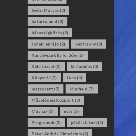
Győri Mátyás
(2)
határtalanul
(3)
házasságkötés
(2)
Jónak lenni jó
(2)
karácsony
(3)
Kastélypark Év fürdője
(2)
Kele József
(2)
kirándulás
(3)
Könyvtár
(2)
Luca
(4)
mazsorett
(7)
Mudfield
(7)
Művelődési Központ
(3)
Művház
(2)
nyár
(5)
Programok
(3)
pákászfutam
(2)
Péter András Gimnázium
(2)