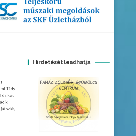
Hirdetését leadhatja
os
lmi Tildy
l és két
adik
játszák,