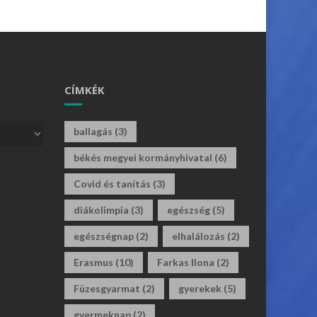
CÍMKÉK
ballagás
(3)
békés megyei kormányhivatal
(6)
Covid és tanítás
(3)
diákolimpia
(3)
egészség
(5)
egészségnap
(2)
elhalálozás
(2)
Erasmus
(10)
Farkas Ilona
(2)
Füzesgyarmat
(2)
gyerekek
(5)
gyermeknap
(2)