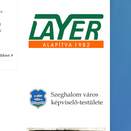
Hírek
Bővebben
os
t
i
ebben