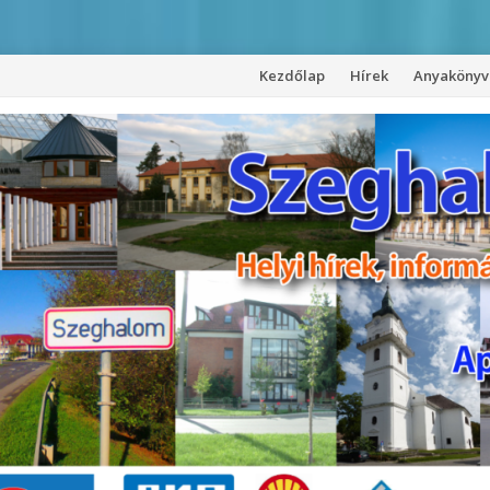
Kezdőlap
Hírek
Anyakönyvi