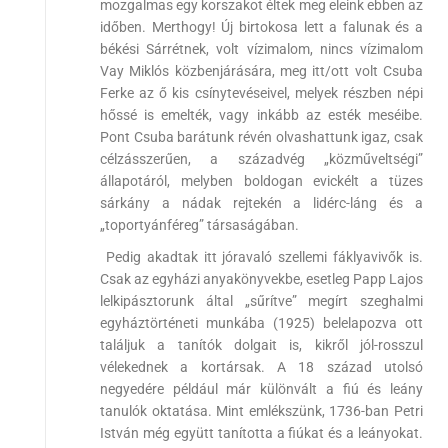
mozgalmas egy korszakot éltek meg eleink ebben az
időben. Merthogy! Új birtokosa lett a falunak és a
békési Sárrétnek, volt vízimalom, nincs vízimalom
Vay Miklós közbenjárására, meg itt/ott volt Csuba
Ferke az ő kis csínytevéseivel, melyek részben népi
hőssé is emelték, vagy inkább az esték meséibe.
Pont Csuba barátunk révén olvashattunk igaz, csak
célzásszerűen, a századvég „közműveltségi”
állapotáról, melyben boldogan evickélt a tüzes
sárkány a nádak rejtekén a lidérc-láng és a
„toportyánféreg” társaságában.
Pedig akadtak itt jóravaló szellemi fáklyavivők is.
Csak az egyházi anyakönyvekbe, esetleg Papp Lajos
lelkipásztorunk által „sűrítve” megírt szeghalmi
egyháztörténeti munkába (1925) belelapozva ott
találjuk a tanítók dolgait is, kikről jól-rosszul
vélekednek a kortársak. A 18 század utolsó
negyedére például már különvált a fiú és leány
tanulók oktatása. Mint emlékszünk, 1736-ban Petri
István még együtt tanította a fiúkat és a leányokat.