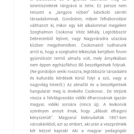
istentiszteletek tárgyává is tette. Ez persze nem
tetszett a „langyos vízben” lubickoló sárréti
társadalomnak. Gondolom, milyen felháborodást
válthatott ki, mikor egy két alkalommal megjelent
Szeghalmon Csokonai Vitéz Mihály, Legtöbbször
Debrecenből lejövet, vagy Nagyváradra utazása
közben megpihentében. Csokonaitól tudhatunk
arról is, hogy a szeghalmi lelkészlak kertjében finom
gyümölcsöt termő almafa volt, mely árnyékában
nem éppen egyházfikhoz illő beszélgetések folytak.
(Ne gondoljon senki rosszra, legtöbbször társadalmi
és kulturális kérdések körül folyt a szó, vagy a
nagyvilág híreiről.) Az almafát és a beszélgetések
hangulatát meg is énekelte Csokonai… De térjünk
vissza a felvilágosodás vidéki élharcosának igazán
magyar, vidéki sorsára (nincs új). A lexikonok
szerényen annyit írnak, hogy „állását elhagyni
kényszerült”. Magyarul kiebrudalták 1807-ben
városkánkból, azt az embert, aki után a veszprémiek
két kézzel kaptak! Aki a magyar pedagógiát