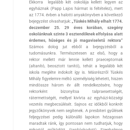
Ekkorra legalább két oskolája kellett legyen az
egyháznak (Papp Lajos hármat is feltételez), mert
az 1774. évben a halotti anyakönyvben a következő
bejegyzést olvashatjuk:
„Tüskés Mihály elhalt 1774.
deczember 25. 29 éves korában, szegény
oskolánknak szinte 3 esztendőknek elfolyása alatt
érdemes, hűséges és jó magaviseletű rektora”
Számos dolog jut ebből a bejegyzésből a
tudomásunkra. Természetesen az első, hogy a
rektor mellett már lennie kellett praeceptornak
(altanító, beosztott tanító), tehát a legalább két
iskola megléte indokolt így is. Másrészről Tüskés
Mihály figyelemre méltó személyiség lehetett, hiszen
mindössze három év állt rendelkezésére, hogy
rektorként bizonyítsa talpraesettségét,
rátermettségét, mellyel kivívta az egyházi-községi
vezetés megbecsülését. Sajnos ez időkből konkrét
jegyzőkönyvek nem segítenek. A presbiteri gyűlések
feljegyzései pedig különálló lapokon hézagosan
maradtak ránk, így pontosan nem tudhatjuk, hogy
mikortól működött (tanítóskodott) Szeghalmon