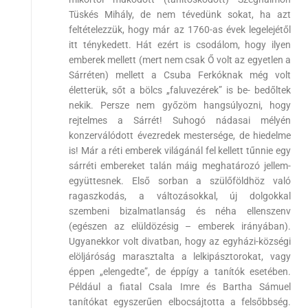
Tüskés Mihály, de nem tévedünk sokat, ha azt
feltételezzük, hogy már az 1760-as évek legelejétől
itt ténykedett. Hát ezért is csodálom, hogy ilyen
emberek mellett (mert nem csak Ő volt az egyetlen a
Sárréten) mellett a Csuba Ferkóknak még volt
életterük, sőt a bölcs „faluvezérek” is be- bedőltek
nekik. Persze nem győzöm hangsúlyozni, hogy
rejtelmes a Sárrét! Suhogó nádasai mélyén
konzerválódott évezredek mestersége, de hiedelme
is! Már a réti emberek világánál fel kellett tűnnie egy
sárréti embereket talán máig meghatározó jellem-
együttesnek. Első sorban a szülőföldhöz való
ragaszkodás, a változásokkal, új dolgokkal
szembeni bizalmatlanság és néha ellenszenv
(egészen az elüldözésig – emberek irányában).
Ugyanekkor volt divatban, hogy az egyházi-községi
elöljáróság marasztalta a lelkipásztorokat, vagy
éppen „elengedte”, de éppígy a tanítók esetében.
Például a fiatal Csala Imre és Bartha Sámuel
tanítókat egyszerűen elbocsájtotta a felsőbbség.