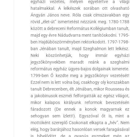
egyházi vezetés, mélyen egyetértve a világi
hatalmakkal. A lelkészek sorában ott olvasható
Ángyán János neve. Róla csak címszavakban egy
rövid „élet-út” ismertetést nézzünk meg. 1780-1788
között a debreceni Református Kollégiumban tanult,
majd egy évre Nádudvarra ment tanítóskodni. 1795-
ben Hajdúböszörményben rektorkodott. 1797-1798-
ban Jénában tanult, majd Szeghalmon lett lelkész.
Neki köszönhetjük, hogy immár egyházi
jegyzőkönyvekben maradt reánk a szeghalmi
református egyház ügyes-bajos dolgainak ismerete.
1799-ben Ő kezdte meg a jegyzőkönyv vezetését!
Ezzel nem is lett volna baj, csakhogy oly korszakban
tanult Debrecenben, élt Jénában, mikor Rousseau és
a jakobinusok eszméi felforgatták az egész világot,
mikor kalapos királyunk reformok bevezetésén
fáradozott (De ennek a konok magyarnak ez
sehogyan sem ízlett!). Egyszóval őt is, mint a
mottóként szereplő Csokonait elkapta a „hév”. Nem
elég, hogy barátjához hasonlóan versek faragásával
is bíbelődött, de a gyanús eszméket még az