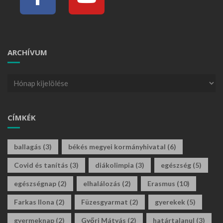
ARCHÍVUM
CÍMKÉK
ballagás
(3)
békés megyei kormányhivatal
(6)
Covid és tanítás
(3)
diákolimpia
(3)
egészség
(5)
egészségnap
(2)
elhalálozás
(2)
Erasmus
(10)
Farkas Ilona
(2)
Füzesgyarmat
(2)
gyerekek
(5)
gyermeknap
(2)
Győri Mátyás
(2)
határtalanul
(3)