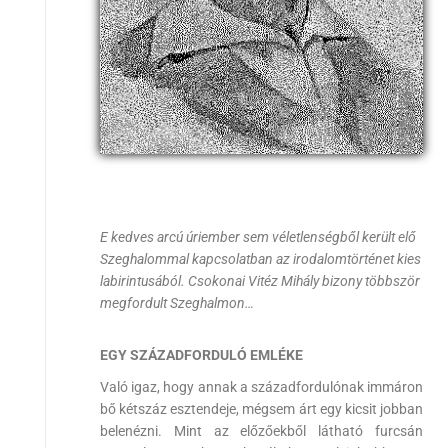
E kedves arcú úriember sem véletlenségből került elő
Szeghalommal kapcsolatban az irodalomtörténet kies
labirintusából. Csokonai Vitéz Mihály bizony többször
megfordult Szeghalmon…
EGY SZÁZADFORDULÓ EMLÉKE
Való igaz, hogy annak a századfordulónak immáron
bő kétszáz esztendeje, mégsem árt egy kicsit jobban
belenézni. Mint az előzőekből látható furcsán