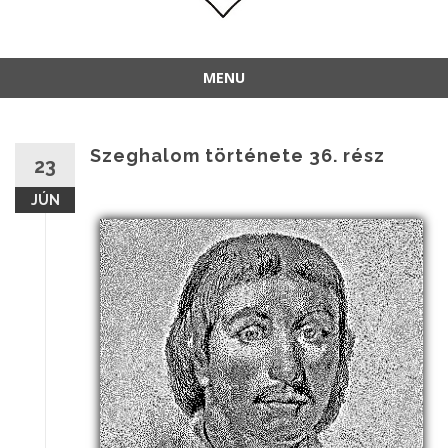
MENU
Szeghalom története 36. rész
23
JÚN