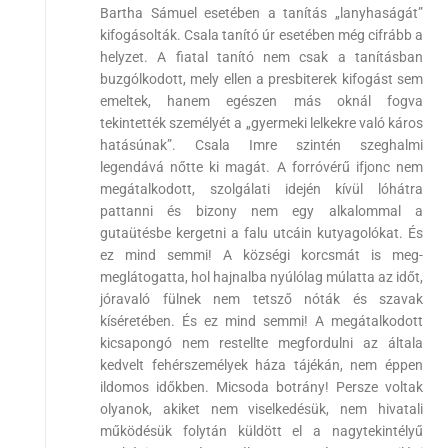
Bartha Sámuel esetében a tanítás „lanyhaságát”
kifogásolták. Csala tanító úr esetében még cifrább a
helyzet. A fiatal tanító nem csak a tanításban
buzgólkodott, mely ellen a presbiterek kifogást sem
emeltek, hanem egészen más oknál fogva
tekintették személyét a „gyermeki lelkekre való káros
hatásúnak”. Csala Imre szintén szeghalmi
legendává nőtte ki magát. A forróvérű ifjonc nem
megátalkodott, szolgálati idején kívül lóhátra
pattanni és bizony nem egy alkalommal a
gutaütésbe kergetni a falu utcáin kutyagolókat. És
ez mind semmi! A községi korcsmát is meg-
meglátogatta, hol hajnalba nyúlólag múlatta az időt,
jóravaló fülnek nem tetsző nóták és szavak
kíséretében. És ez mind semmi! A megátalkodott
kicsapongó nem restellte megfordulni az általa
kedvelt fehérszemélyek háza tájékán, nem éppen
ildomos időkben. Micsoda botrány! Persze voltak
olyanok, akiket nem viselkedésük, nem hivatali
működésük folytán küldött el a nagytekintélyű