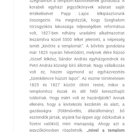
Szeghalmon a templom kibővítésének gondolata. A
korabeli egyházi jegyzőkönyvek adatait saját
értékelésével Papp Lajos lelkipásztorunk
összegezte. Ha megnézzük, hogy Szeghalom
törzsgyökös lakossága teljességében református
volt, 1827-ben néhány uradalmi alkalmazottat
leszámítva közel 5500 lelket jelentett, a népesség
ismét „kinőtte a templomát”. A bővítés gondolata
már 1823 nyarán felvetődött, melynek élére Rázsó
József lelkész, Sándor András egyházgondnok és
Petri András községi bíró állottak. Nagy vállalkozás
volt ez, hiszen úgymond az egyházvezetés
„tizenkilencre húzott lapot”. Az eszme történetesen
1825 és 1827 között öltött testet, mikor a
templomhoz észak és dél felől kereszthajót
toldottak. Hogy miért volt ez hazárdjáték? Annak
ellenére, hogy a kivitelezés kezdetén és alatt, a
gazdaságra (földművelés, állatállomány) bő
esztendők jártak, atyánk fiai éppen úgy ódzkodtak a
fizetni valóktól, mint manapság. Ahogy azt a
jegyzőkönyvben rögzítették.
„mivel a templom