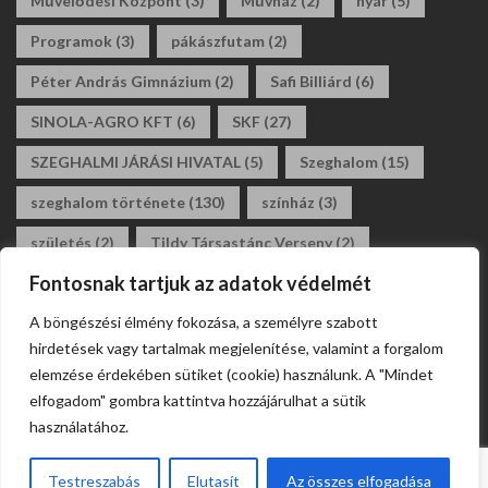
Művelődési Központ
(3)
Művház
(2)
nyár
(5)
Programok
(3)
pákászfutam
(2)
Péter András Gimnázium
(2)
Safi Billiárd
(6)
SINOLA-AGRO KFT
(6)
SKF
(27)
SZEGHALMI JÁRÁSI HIVATAL
(5)
Szeghalom
(15)
szeghalom története
(130)
színház
(3)
születés
(2)
Tildy Társastánc Verseny
(2)
Fontosnak tartjuk az adatok védelmét
tildy zoltán általános iskola
(3)
tánc
(2)
A böngészési élmény fokozása, a személyre szabott
társastánc
(2)
állásajánlat
(2)
álláshirdetés
(2)
hirdetések vagy tartalmak megjelenítése, valamint a forgalom
általános iskola
(2)
elemzése érdekében sütiket (cookie) használunk. A "Mindet
elfogadom" gombra kattintva hozzájárulhat a sütik
használatához.
Testreszabás
Elutasít
Az összes elfogadása