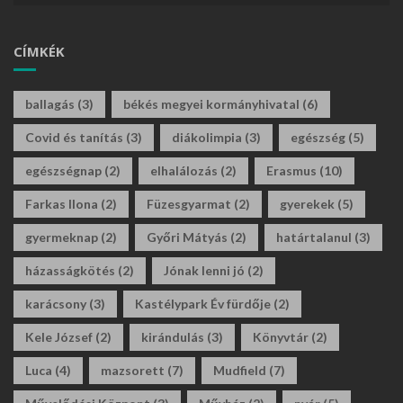
CÍMKÉK
ballagás
(3)
békés megyei kormányhivatal
(6)
Covid és tanítás
(3)
diákolimpia
(3)
egészség
(5)
egészségnap
(2)
elhalálozás
(2)
Erasmus
(10)
Farkas Ilona
(2)
Füzesgyarmat
(2)
gyerekek
(5)
gyermeknap
(2)
Győri Mátyás
(2)
határtalanul
(3)
házasságkötés
(2)
Jónak lenni jó
(2)
karácsony
(3)
Kastélypark Év fürdője
(2)
Kele József
(2)
kirándulás
(3)
Könyvtár
(2)
Luca
(4)
mazsorett
(7)
Mudfield
(7)