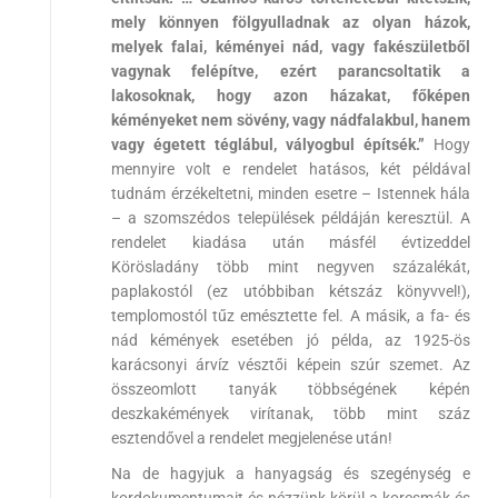
mely könnyen fölgyulladnak az olyan házok,
melyek falai, kéményei nád, vagy fakészületből
vagynak felépítve, ezért parancsoltatik a
lakosoknak, hogy azon házakat, főképen
kéményeket nem sövény, vagy nádfalakbul, hanem
vagy égetett téglábul, vályogbul építsék.”
Hogy
mennyire volt e rendelet hatásos, két példával
tudnám érzékeltetni, minden esetre – Istennek hála
– a szomszédos települések példáján keresztül. A
rendelet kiadása után másfél évtizeddel
Körösladány több mint negyven százalékát,
paplakostól (ez utóbbiban kétszáz könyvvel!),
templomostól tűz emésztette fel. A másik, a fa- és
nád kémények esetében jó példa, az 1925-ös
karácsonyi árvíz vésztői képein szúr szemet. Az
összeomlott tanyák többségének képén
deszkakémények virítanak, több mint száz
esztendővel a rendelet megjelenése után!
Na de hagyjuk a hanyagság és szegénység e
kordokumentumait és nézzünk körül a korcsmák és