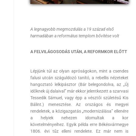
A legnagyobb megmozdulás a 19 század első
harmadában a református templom bővítése volt
A FELVILÁGOSODÁS UTÁN, A REFORMKOR ELŐTT
Lépjünk túl az olyan apróságokon, mint a csendes
falusi utcán száguldozó tanító, a rebellis nézeteket
hangoztató lelkipásztor (Bár belegondolva, az „Új
időknek új dalaival” már ekkor jelentkezett a szarvasi
Tessedik Sámuel, vagy épp a vésztői születésű Kis
Bálint.) menesztése. Az országos és megyei
rendeletek, a közigazgatás „modernizálása” ellenére
a helyiek nehezen idomultak a kor
követelményeihez. Egyik példa erre Békésvármegye
1806. évi tűz elleni rendelete. Ez már nem is