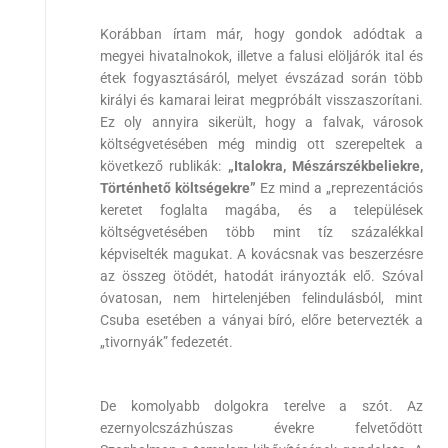
Korábban írtam már, hogy gondok adódtak a
megyei hivatalnokok, illetve a falusi elöljárók ital és
étek fogyasztásáról, melyet évszázad során több
királyi és kamarai leirat megpróbált visszaszorítani.
Ez oly annyira sikerült, hogy a falvak, városok
költségvetésében még mindig ott szerepeltek a
következő rublikák:
„Italokra, Mészárszékbeliekre,
Történhető költségekre”
Ez mind a „reprezentációs
keretet foglalta magába, és a települések
költségvetésében több mint tíz százalékkal
képviselték magukat. A kovácsnak vas beszerzésre
az összeg ötödét, hatodát irányozták elő. Szóval
óvatosan, nem hirtelenjében felindulásból, mint
Csuba esetében a ványai bíró, előre betervezték a
„tivornyák” fedezetét.
De komolyabb dolgokra terelve a szót. Az
ezernyolcszázhúszas évekre felvetődött