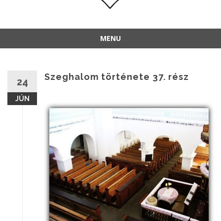
MENU
Szeghalom története 37. rész
24
JÚN