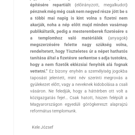
építésére repartiált (
előirányzott, megalkudot
)
pénznek még még csak nem negyed része jött be s
a többi mai napig is kint volna s fizetni nem
akarják, noha a nép előtt majd minden vasárnap
publikáltatik, pedig a mesteremberek fizetésére s
a templomhoz való matériálék (
anyagok
)
megszerzésére felette nagy szükség volna,
rendeltetett, hogy Tiszteletes úr a népet hathatós
tanítása által a fizetésre serkentse s adja tustokra,
hogy a nem fizetők eklézsiai fenyíték alá fognak
vettetni.”
Ez bizony enyhén a személyiség jogokba
taposást jelentett, mint név szerinti megrovás a
gyülekezet előtt, vagy a neveknek kidobolása a csali
vásáron. Ne feledjük, hogy a háttérben ott volt a
közigazgatás feje!… Csak hatott, hiszen felépült a
Magyarországon egyedüli görögkereszt alaprajzú
református templomunk.
Kele József