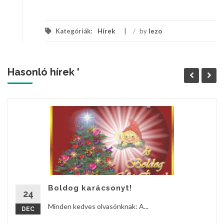
Kategóriák:
Hírek
/
by
lezo
Hasonló hírek '
Boldog karácsonyt!
24
Minden kedves olvasónknak: A...
DEC