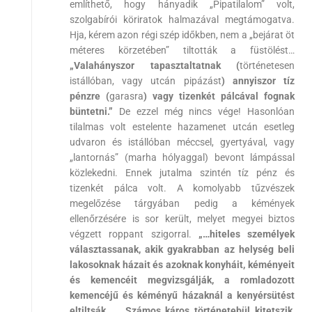
említhető, hogy hányadik „Pipatilalom” volt,
szolgabírói köriratok halmazával megtámogatva.
Hja, kérem azon régi szép időkben, nem a „bejárat öt
méteres körzetében” tiltották a füstölést…
„Valahányszor tapasztaltatnak (
történetesen
istállóban, vagy utcán pipázást
) annyiszor tíz
pénzre (
garasra
) vagy tizenkét pálcával fognak
büntetni.”
De ezzel még nincs vége! Hasonlóan
tilalmas volt estelente hazamenet utcán esetleg
udvaron és istállóban méccsel, gyertyával, vagy
„lantornás” (marha hólyaggal) bevont lámpással
közlekedni. Ennek jutalma szintén tíz pénz és
tizenkét pálca volt. A komolyabb tűzvészek
megelőzése tárgyában pedig a kémények
ellenőrzésére is sor került, melyet megyei biztos
végzett roppant szigorral.
„…hiteles személyek
választassanak, akik gyakrabban az helység beli
lakosoknak házait és azoknak konyháit, kéményeit
és kemencéit megvizsgálják, a romladozott
kemencéjű és kéményű házaknál a kenyérsütést
eltiltsák. … Számos káros történetebül kitetszik,