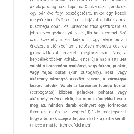
az elöljáróság háza táján is. Csak vissza gondolok,
egy pár éve folyt beszélgetésre, mikor egy közeli,
megyénkben lévő kis falu lakójával találkoztam a
buszmegállóban. Az „úriember friss gézturbánt és
jobb kezén gézkesztyűt viselt, lila bal szemmel. Szó
szót követett, mikor kiderült, hogy eleve bulizni
érkezett a „fénybe” amit rejtősen mondva egy kis
gimnasztikával tervezett megfűszerezni. Nos, a
helybéliek többen voltak… Nincs új a nap alatt!
„Ha
valaki a korcsmába csákányt, vagy fokost, puskát,
vagy fejes botot (
kun buzogány
), kést, vagy
akármely vérengző eszközt viszen, a vármegye
kezére adódik. Valaki a korcsmán leendő borital
(
borozgatás
) közben palackot, poharat vagy
akármely edényt eltör, ha nem szándékkal esett
meg az, minden darab edényért egy forintokat
fizet (
ez aztán az üvegbetét!
).”
Jó megjegyezni,
hogy a bornak iccéje átlagosan hat krajcárba került!
(1 icce a mai fél liternek felel meg)