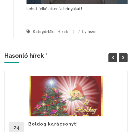
Lehet felkészíteni a bringákat!
Kategóriák:
Hírek
/
by
lezo
Hasonló hírek '
Boldog karácsonyt!
24