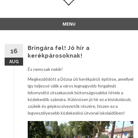
MENU
Bringára fel! Jó hír a
16
kerékpárosoknak!
AUG
És nemcsak nekik!
Megkezdődött a Dózsa úti kerékpárút építése, amellyel
így teljessé válik a város legnagyobb forgalmát
lebonyolító útszakaszok biztonságosabbá tétele a
közlekedők számára. Különösen jó hír ez a kisiskolások,
szüleik és gépkocsivezetők részére, hiszen ez a
legveszélyesebb közlekedési útvonal iskolaidőben!