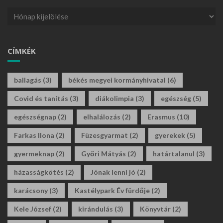
CÍMKÉK
ballagás
(3)
békés megyei kormányhivatal
(6)
Covid és tanítás
(3)
diákolimpia
(3)
egészség
(5)
egészségnap
(2)
elhalálozás
(2)
Erasmus
(10)
Farkas Ilona
(2)
Füzesgyarmat
(2)
gyerekek
(5)
gyermeknap
(2)
Győri Mátyás
(2)
határtalanul
(3)
házasságkötés
(2)
Jónak lenni jó
(2)
karácsony
(3)
Kastélypark Év fürdője
(2)
Kele József
(2)
kirándulás
(3)
Könyvtár
(2)