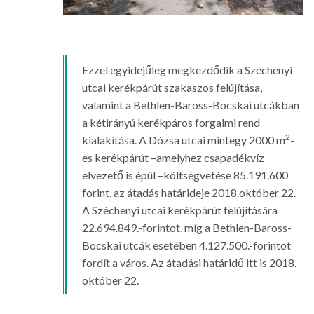
Ezzel egyidejűleg megkezdődik a Széchenyi
utcai kerékpárút szakaszos felújítása,
valamint a Bethlen-Baross-Bocskai utcákban
a kétirányú kerékpáros forgalmi rend
2
kialakítása. A Dózsa utcai mintegy 2000 m
-
es kerékpárút –amelyhez csapadékvíz
elvezető is épül –költségvetése 85.191.600
forint, az átadás határideje 2018.október 22.
A Széchenyi utcai kerékpárút felújítására
22.694.849.-forintot, míg a Bethlen-Baross-
Bocskai utcák esetében 4.127.500.-forintot
fordít a város. Az átadási határidő itt is 2018.
október 22.