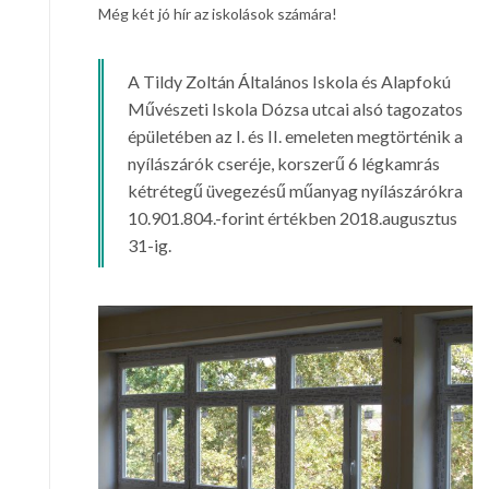
Még két jó hír az iskolások számára!
A Tildy Zoltán Általános Iskola és Alapfokú
Művészeti Iskola Dózsa utcai alsó tagozatos
épületében az I. és II. emeleten megtörténik a
nyílászárók cseréje, korszerű 6 légkamrás
kétrétegű üvegezésű műanyag nyílászárókra
10.901.804.-forint értékben 2018.augusztus
31-ig.