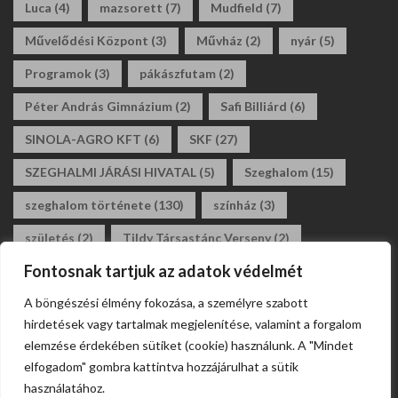
Luca
(4)
mazsorett
(7)
Mudfield
(7)
Művelődési Központ
(3)
Művház
(2)
nyár
(5)
Programok
(3)
pákászfutam
(2)
Péter András Gimnázium
(2)
Safi Billiárd
(6)
SINOLA-AGRO KFT
(6)
SKF
(27)
SZEGHALMI JÁRÁSI HIVATAL
(5)
Szeghalom
(15)
szeghalom története
(130)
színház
(3)
születés
(2)
Tildy Társastánc Verseny
(2)
Fontosnak tartjuk az adatok védelmét
tildy zoltán általános iskola
(3)
tánc
(2)
A böngészési élmény fokozása, a személyre szabott
társastánc
(2)
állásajánlat
(2)
álláshirdetés
(2)
hirdetések vagy tartalmak megjelenítése, valamint a forgalom
általános iskola
(2)
elemzése érdekében sütiket (cookie) használunk. A "Mindet
elfogadom" gombra kattintva hozzájárulhat a sütik
használatához.