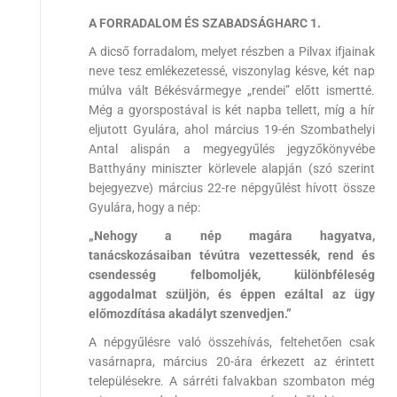
A FORRADALOM ÉS SZABADSÁGHARC 1.
A dicső forradalom, melyet részben a Pilvax ifjainak
neve tesz emlékezetessé, viszonylag késve, két nap
múlva vált Békésvármegye „rendei” előtt ismertté.
Még a gyorspostával is két napba tellett, míg a hír
eljutott Gyulára, ahol március 19-én Szombathelyi
Antal alispán a megyegyűlés jegyzőkönyvébe
Batthyány miniszter körlevele alapján (szó szerint
bejegyezve) március 22-re népgyűlést hívott össze
Gyulára, hogy a nép:
„Nehogy a nép magára hagyatva,
tanácskozásaiban tévútra vezettessék, rend és
csendesség felbomoljék, különbféleség
aggodalmat szüljön, és éppen ezáltal az ügy
előmozdítása akadályt szenvedjen.”
A népgyűlésre való összehívás, feltehetően csak
vasárnapra, március 20-ára érkezett az érintett
településekre. A sárréti falvakban szombaton még