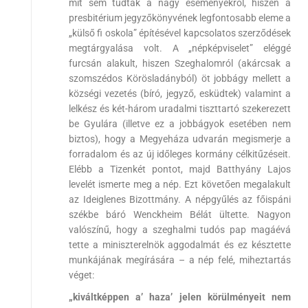
mit sem tudtak a nagy eseményekről, hiszen a
presbitérium jegyzőkönyvének legfontosabb eleme a
„külső fi oskola” építésével kapcsolatos szerződések
megtárgyalása volt. A „népképviselet” eléggé
furcsán alakult, hiszen Szeghalomról (akárcsak a
szomszédos Körösladányból) öt jobbágy mellett a
községi vezetés (bíró, jegyző, esküdtek) valamint a
lelkész és két-három uradalmi tiszttartó szekerezett
be Gyulára (illetve ez a jobbágyok esetében nem
biztos), hogy a Megyeháza udvarán megismerje a
forradalom és az új időleges kormány célkitűzéseit.
Elébb a Tizenkét pontot, majd Batthyány Lajos
levelét ismerte meg a nép. Ezt követően megalakult
az Ideiglenes Bizottmány. A népgyűlés az főispáni
székbe báró Wenckheim Bélát ültette. Nagyon
valószínű, hogy a szeghalmi tudós pap magáévá
tette a miniszterelnök aggodalmát és ez késztette
munkájának megírására – a nép felé, miheztartás
véget:
„kiváltképpen a’ haza’ jelen körülményeit nem