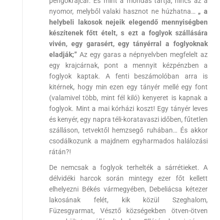
pengőkrajcár. És mint a mondás tartja, nincs az a
nyomor, melyből valaki hasznot ne húzhatna…
„ a
helybeli lakosok nejeik elegendő mennyiségben
készítenek főtt ételt, s ezt a foglyok szállására
vivén, egy garasért, egy tányérral a foglyoknak
eladják;”
Az egy garas a népnyelvben megfelelt az
egy krajcárnak, pont a mennyit kézpénzben a
foglyok kaptak. A fenti beszámolóban arra is
kitérnek, hogy min ezen egy tányér mellé egy font
(valamivel több, mint fél kiló) kenyeret is kapnak a
foglyok. Mint a mai kórházi koszt! Egy tányér leves
és kenyér, egy napra téli-koratavaszi időben, fűtetlen
szálláson, tetvektől hemzsegő ruhában… És akkor
csodálkozunk a majdnem egyharmados halálozási
rátán?!
De nemcsak a foglyok terhelték a sárrétieket. A
délvidéki harcok során mintegy ezer főt kellett
elhelyezni Békés vármegyében, Debeliácsa kétezer
lakosának felét, kik közül Szeghalom,
Füzesgyarmat, Vésztő községekben ötven-ötven