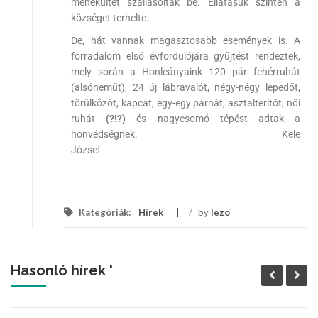
menekültet szállásoltak be. Ellátásuk szintén a
községet terhelte.
De, hát vannak magasztosabb események is. A
forradalom első évfordulójára gyűjtést rendeztek,
mely során a Honleányaink 120 pár fehérruhát
(alsóneműt), 24 új lábravalót, négy-négy lepedőt,
törülközőt, kapcát, egy-egy párnát, asztalterítőt, női
ruhát
(?!?)
és nagycsomó tépést adtak a
honvédségnek. Kele
József
Kategóriák:
Hírek
/
by
lezo
Hasonló hírek '