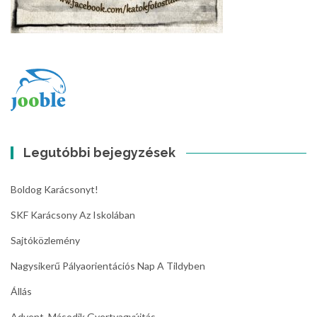
Legutóbbi bejegyzések
Boldog Karácsonyt!
SKF Karácsony Az Iskolában
Sajtóközlemény
Nagysikerű Pályaorientációs Nap A Tildyben
Állás
Advent, Második Gyertyagyújtás