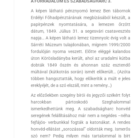
A FORRADALOM ÉS SZABADSÁGHARC 3.
A képen látható pénznyomó lemez Ben tábornok
Erdélyi Főhadpénztárának megbízásából készült, a
papírpénzek nyomtatására, a lemezen őrzött
dátum, 1849. Július 31. a segesvári csatavesztés
napja… A képen látható lemez tizennyolc évig volt a
Sárréti Múzeum tulajdonában, mígnem 1999/2000
fordulóján nyoma veszett. Előtte eléggé kalandos
úton Körösladányba került, ahol az uradalmi kútba
dobták 1849 őszén és ahonnan száz esztendő
múltával (kútkotrás során) ismét előkerült… (Azóta
többen hangoztatták, hogy előkerítik a múlt e jeles
ereklyéjét, de a szó elszáll, mint a remény…)
Az előzőekben szegény bírói és jegyzői székért folyt
harcokban pártoskodó Szeghalommal
ismerkedhettünk meg. A szabadságharc honvéd
seregének felállításához már nem a negédes –néha
fejfájós- verbunkkal fogták a katonákat. A rendes
honvéd-ellátást „sorozással” oldották meg. Ismerős
szó nem? Pedig milyen más tartalommal is bírt