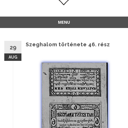
MENU
Szeghalom története 46. rész
29
AUG