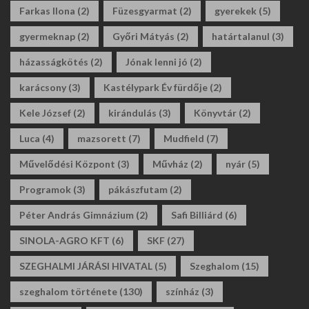
Farkas Ilona
(2)
Füzesgyarmat
(2)
gyerekek
(5)
gyermeknap
(2)
Győri Mátyás
(2)
határtalanul
(3)
házasságkötés
(2)
Jónak lenni jó
(2)
karácsony
(3)
Kastélypark Év fürdője
(2)
Kele József
(2)
kirándulás
(3)
Könyvtár
(2)
Luca
(4)
mazsorett
(7)
Mudfield
(7)
Művelődési Központ
(3)
Művház
(2)
nyár
(5)
Programok
(3)
pákászfutam
(2)
Péter András Gimnázium
(2)
Safi Billiárd
(6)
SINOLA-AGRO KFT
(6)
SKF
(27)
SZEGHALMI JÁRÁSI HIVATAL
(5)
Szeghalom
(15)
szeghalom története
(130)
színház
(3)