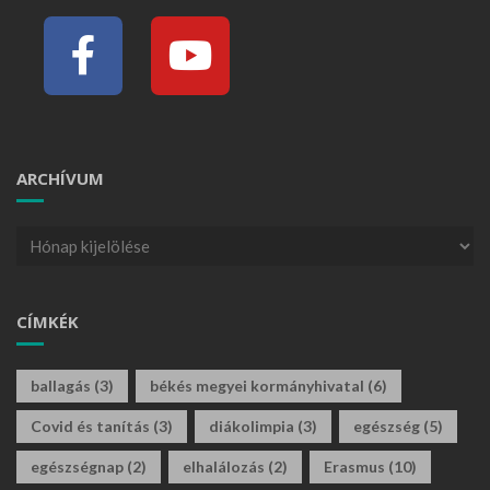
ARCHÍVUM
CÍMKÉK
ballagás
(3)
békés megyei kormányhivatal
(6)
Covid és tanítás
(3)
diákolimpia
(3)
egészség
(5)
egészségnap
(2)
elhalálozás
(2)
Erasmus
(10)