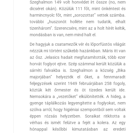
Szeghalmon 149 volt honvédet írt össze (no, nem
dicséret okán). Közülük 111 főt, mint önkéntest és
harmincnyolc főt, mint „sorozottat” vettek számba.
további „huszonöt holléte nem tudatik, elhalt
tizenhárom”. Szerencsére, mint az a holt hírét keltik,
mondásban is van, nem mind halt el.
De hagyjuk a csatamezők vér és lőporfüstös világát
nézzük mi történt szűkebb hazánkban. Máris itt van
az ősz. Jelasics hadait megfutamították, több ezer
horvát foglyot ejtve. Szép számmal került közülük a
sárréti falvakba is. Szeghalmon a község „Bika
majorjában” helyezték el őket, a fennmaradt
feljegyzések szerint 1949 februárjában 258 fogoly,
köztük két őrmester és öt tizedes került ide.
Nemsokára a „vezetőket” elkülönítették. A hideg, a
gyenge táplálkozás legyengítette a foglyokat, nem
szólva arról, hogy higiéniai szempontból sem voltak
éppen rózsás helyzetben. Soraikat ritkította a
vérhas és ismét felütve a fejét a kolera. Az egy
hónappal későbbi kimutatásban az eredeti