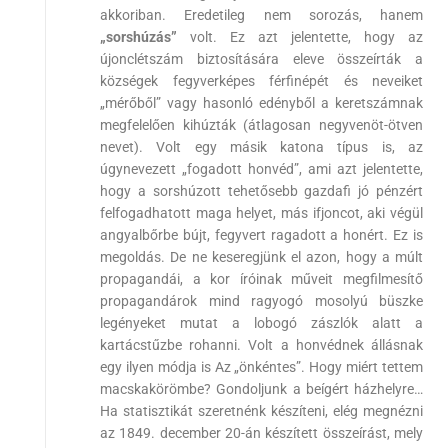
akkoriban. Eredetileg nem sorozás, hanem
„sorshúzás”
volt. Ez azt jelentette, hogy az
újonclétszám biztosítására eleve összeírták a
községek fegyverképes férfinépét és neveiket
„mérőből” vagy hasonló edényből a keretszámnak
megfelelően kihúzták (átlagosan negyvenöt-ötven
nevet). Volt egy másik katona típus is, az
úgynevezett „fogadott honvéd”, ami azt jelentette,
hogy a sorshúzott tehetősebb gazdafi jó pénzért
felfogadhatott maga helyet, más ifjoncot, aki végül
angyalbőrbe bújt, fegyvert ragadott a honért. Ez is
megoldás. De ne keseregjünk el azon, hogy a múlt
propagandái, a kor íróinak műveit megfilmesítő
propagandárok mind ragyogó mosolyú büszke
legényeket mutat a lobogó zászlók alatt a
kartácstűzbe rohanni. Volt a honvédnek állásnak
egy ilyen módja is Az „önkéntes”. Hogy miért tettem
macskakörömbe? Gondoljunk a beígért házhelyre…
Ha statisztikát szeretnénk készíteni, elég megnézni
az 1849. december 20-án készített összeírást, mely