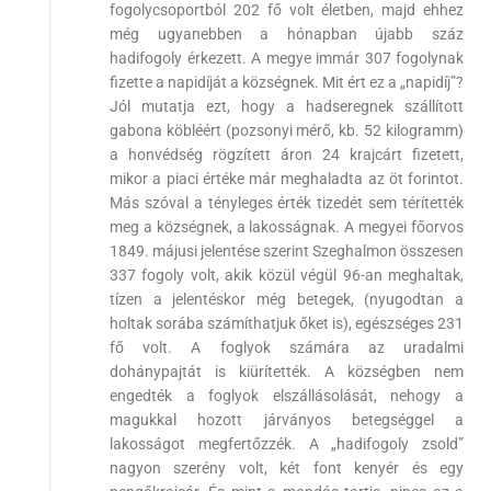
fogolycsoportból 202 fő volt életben, majd ehhez
még ugyanebben a hónapban újabb száz
hadifogoly érkezett. A megye immár 307 fogolynak
fizette a napidíját a községnek. Mit ért ez a „napidíj”?
Jól mutatja ezt, hogy a hadseregnek szállított
gabona köbléért (pozsonyi mérő, kb. 52 kilogramm)
a honvédség rögzített áron 24 krajcárt fizetett,
mikor a piaci értéke már meghaladta az öt forintot.
Más szóval a tényleges érték tizedét sem térítették
meg a községnek, a lakosságnak. A megyei főorvos
1849. májusi jelentése szerint Szeghalmon összesen
337 fogoly volt, akik közül végül 96-an meghaltak,
tízen a jelentéskor még betegek, (nyugodtan a
holtak sorába számíthatjuk őket is), egészséges 231
fő volt. A foglyok számára az uradalmi
dohánypajtát is kiürítették. A községben nem
engedték a foglyok elszállásolását, nehogy a
magukkal hozott járványos betegséggel a
lakosságot megfertőzzék. A „hadifogoly zsold”
nagyon szerény volt, két font kenyér és egy