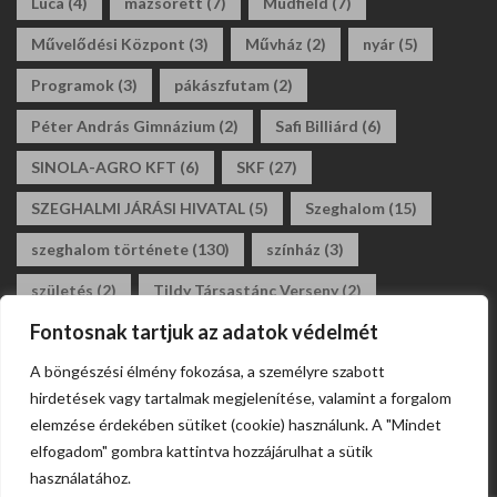
Luca
(4)
mazsorett
(7)
Mudfield
(7)
Művelődési Központ
(3)
Művház
(2)
nyár
(5)
Programok
(3)
pákászfutam
(2)
Péter András Gimnázium
(2)
Safi Billiárd
(6)
SINOLA-AGRO KFT
(6)
SKF
(27)
SZEGHALMI JÁRÁSI HIVATAL
(5)
Szeghalom
(15)
szeghalom története
(130)
színház
(3)
születés
(2)
Tildy Társastánc Verseny
(2)
Fontosnak tartjuk az adatok védelmét
tildy zoltán általános iskola
(3)
tánc
(2)
A böngészési élmény fokozása, a személyre szabott
társastánc
(2)
állásajánlat
(2)
álláshirdetés
(2)
hirdetések vagy tartalmak megjelenítése, valamint a forgalom
általános iskola
(2)
elemzése érdekében sütiket (cookie) használunk. A "Mindet
elfogadom" gombra kattintva hozzájárulhat a sütik
használatához.