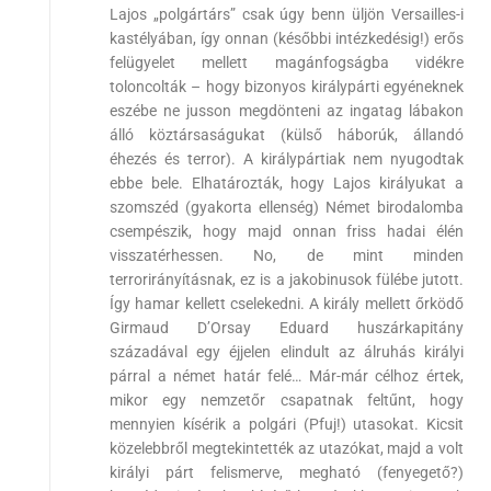
Lajos „polgártárs” csak úgy benn üljön Versailles-i
kastélyában, így onnan (későbbi intézkedésig!) erős
felügyelet mellett magánfogságba vidékre
toloncolták – hogy bizonyos királypárti egyéneknek
eszébe ne jusson megdönteni az ingatag lábakon
álló köztársaságukat (külső háborúk, állandó
éhezés és terror). A királypártiak nem nyugodtak
ebbe bele. Elhatározták, hogy Lajos királyukat a
szomszéd (gyakorta ellenség) Német birodalomba
csempészik, hogy majd onnan friss hadai élén
visszatérhessen. No, de mint minden
terrorirányításnak, ez is a jakobinusok fülébe jutott.
Így hamar kellett cselekedni. A király mellett őrködő
Girmaud D’Orsay Eduard huszárkapitány
századával egy éjjelen elindult az álruhás királyi
párral a német határ felé… Már-már célhoz értek,
mikor egy nemzetőr csapatnak feltűnt, hogy
mennyien kísérik a polgári (Pfuj!) utasokat. Kicsit
közelebbről megtekintették az utazókat, majd a volt
királyi párt felismerve, megható (fenyegető?)