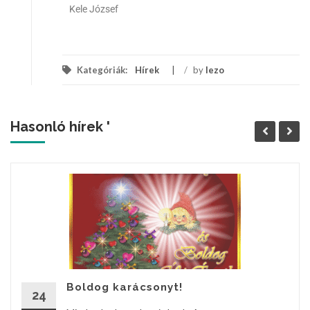
Kele József
Kategóriák:
Hírek
/
by
lezo
Hasonló hírek '
Boldog karácsonyt!
24