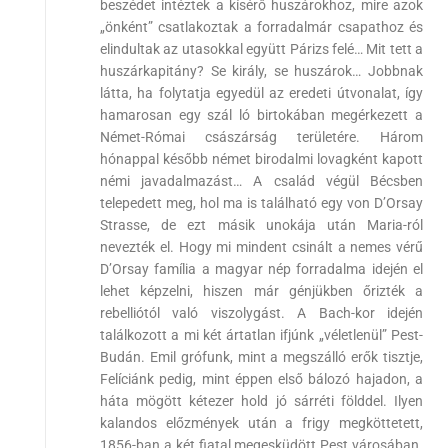
beszédet intéztek a kísérő huszárokhoz, mire azok
„önként” csatlakoztak a forradalmár csapathoz és
elindultak az utasokkal együtt Párizs felé… Mit tett a
huszárkapitány? Se király, se huszárok… Jobbnak
látta, ha folytatja egyedül az eredeti útvonalat, így
hamarosan egy szál ló birtokában megérkezett a
Német-Római császárság területére. Három
hónappal később német birodalmi lovagként kapott
némi javadalmazást… A család végül Bécsben
telepedett meg, hol ma is található egy von D’Orsay
Strasse, de ezt másik unokája után Maria-ról
nevezték el. Hogy mi mindent csinált a nemes vérű
D’Orsay família a magyar nép forradalma idején el
lehet képzelni, hiszen már génjükben őrizték a
rebelliótól való viszolygást. A Bach-kor idején
találkozott a mi két ártatlan ifjúnk „véletlenül” Pest-
Budán. Emil grófunk, mint a megszálló erők tisztje,
Felíciánk pedig, mint éppen első bálozó hajadon, a
háta mögött kétezer hold jó sárréti földdel. Ilyen
kalandos előzmények után a frigy megköttetett,
1856-ban a két fiatal megesküdött Pest városában.