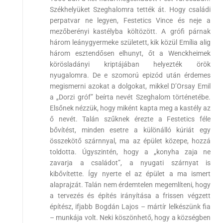
Székhelyüket Szeghalomra tették át. Hogy családi
perpatvar ne legyen, Festetics Vince és neje a
mezőberényi kastélyba költözött. A grófi párnak
három leánygyermeke született, kik közül Emília alig
három esztendősen elhunyt, őt a Wenckheimek
körösladányi kriptájában helyezték örök
nyugalomra. De e szomorú epizód után érdemes
megismerni azokat a dolgokat, mikkel D’Orsay Emil
a „Dorzi gróf” beírta nevét Szeghalom történetébe.
Elsőnek nézzük, hogy miként kapta meg a kastély az
ő nevét. Talán szűknek érezte a Festetics féle
bővítést, minden esetre a különálló kúriát egy
összekötő szárnnyal, ma az épület közepe, hozzá
toldotta. Úgyszintén, hogy a „konyha zaja ne
zavarja a családot”, a nyugati szárnyat is
kibővítette. Így nyerte el az épület a ma ismert
alaprajzát. Talán nem érdemtelen megemlíteni, hogy
a tervezés és építés irányítása a frissen végzett
építész, ifjabb Bogdán Lajos – mártír lelkészünk fia
– munkája volt. Neki köszönhető, hogy a községben