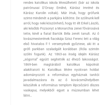
rendes katolikus iskola létesülhetett (bár az iskola
patrónusai D’Orsay Emilné, Kárász Imréné és
Kárász Karolin voltak). Már írtuk, hogy grófunk
szinte mindenét a parkjára költötte. De szólnunk kell
arról, hogy neki köszönhető, hogy itt élt Erkel László,
aki később Pozsonyt a Monarchia zenei fővárosává
tette, kinél a fiatal Bartók Béla zenét tanult. Az ő
lovászmesterének fiacskája Szisz Ferenc lett a világ
első hivatalos F-1 versenyének győztese, aki itt a
grófi parkban szaladgált korábban (Róla szintén
szólni fogunk). Az 1863-as ínség idején Kárász
„sógorral” együtt segítették az éhező lakosságot.
1869-ben magtárából katolikus kápolnát
alakíttatott ki. Katolikus létére nyolcvan holdat
adományozott a református egyháznak tanítói
javadalmazásra és az ő kovácsműhelyében
készültek a református templom lépcsőzáró díszes
vaskapui, melyekből egyet a múzeumban lehet
látni…