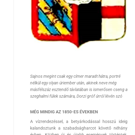
Sajnos megint csak egy címer maradt hátra, portré
nélkül egy olyan úriember után, akinek neve még
másfélszáz esztendő távlatában is ismerősen cseng a
szeghalmi fülek számára, Dorzi gróf úrról lévén szó
MÉG MINDIG AZ 1850-ES ÉVEKBEN
A vízrendezéssel, a betyárkodással hosszú ideig
kalandoztunk a szabadságharcot követő néhány
évben. Közben új és újabb események történtek,