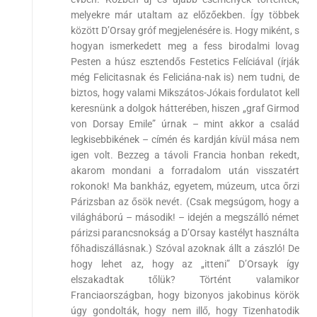
melyekre már utaltam az előzőekben. Így többek
között D’Orsay gróf megjelenésére is. Hogy miként, s
hogyan ismerkedett meg a fess birodalmi lovag
Pesten a húsz esztendős Festetics Felíciával (írják
még Felicitasnak és Feliciána-nak is) nem tudni, de
biztos, hogy valami Mikszátos-Jókais fordulatot kell
keresnünk a dolgok hátterében, hiszen „graf Girmod
von Dorsay Emile” úrnak – mint akkor a család
legkisebbikének – címén és kardján kívül mása nem
igen volt. Bezzeg a távoli Francia honban rekedt,
akarom mondani a forradalom után visszatért
rokonok! Ma bankház, egyetem, múzeum, utca őrzi
Párizsban az ősök nevét. (Csak megsúgom, hogy a
világháború – második! – idején a megszálló német
párizsi parancsnokság a D’Orsay kastélyt használta
főhadiszállásnak.) Szóval azoknak állt a zászló! De
hogy lehet az, hogy az „itteni” D’Orsayk így
elszakadtak tőlük? Történt valamikor
Franciaországban, hogy bizonyos jakobinus körök
úgy gondolták, hogy nem illő, hogy Tizenhatodik