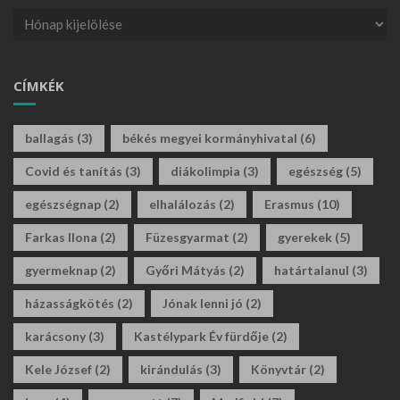
CÍMKÉK
ballagás
(3)
békés megyei kormányhivatal
(6)
Covid és tanítás
(3)
diákolimpia
(3)
egészség
(5)
egészségnap
(2)
elhalálozás
(2)
Erasmus
(10)
Farkas Ilona
(2)
Füzesgyarmat
(2)
gyerekek
(5)
gyermeknap
(2)
Győri Mátyás
(2)
határtalanul
(3)
házasságkötés
(2)
Jónak lenni jó
(2)
karácsony
(3)
Kastélypark Év fürdője
(2)
Kele József
(2)
kirándulás
(3)
Könyvtár
(2)