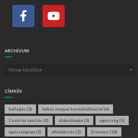
ARCHÍVUM
CÍMKÉK
ballagás
(3)
békés megyei kormányhivatal
(6)
Covid és tanítás
(3)
diákolimpia
(3)
egészség
(5)
egészségnap
(2)
elhalálozás
(2)
Erasmus
(10)