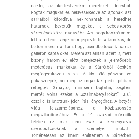
esetleg az ikertestvérekre méretezett deresből.
Fogták magukat és nekiveselkedve az ajtónak, azt
sarkaiból kifordítva nekirohantak a hetedhét
határnak, bevették magukat a Sebes-Körös
sárrétjének közeli nádasába. Azt, hogy konkrétan mi
lett a történet vége, nem jegyezte fel a krónikás, de
bizton merem állítani, hogy csendbiztosunk hamar
galléron kapta őket. Merem azt állítani azért is, mert
bizony három év előtt befejezték a jelentősebb
mederásási munkákat és a Sárrétből jócskán
megfogyatkozott a víz. A kint élő pásztor- és
pákásznépek, no meg az orgazdák pedig jobban
rettegtek Simaytól, mintsem bújtatni, segíteni
merték volna ezeket a „szalmabetyárokat”. „És”,
ezzel el is jutottunk jelen írás lényegéhez. A betyár
világ felszámolásához, a közbiztonság
megszilárdításához. És a 19. század második
felében ez már nem csak a keménykezű
csendbiztosoknak a személyén múlott…
Történetesen az imént említettem a Sárrétben