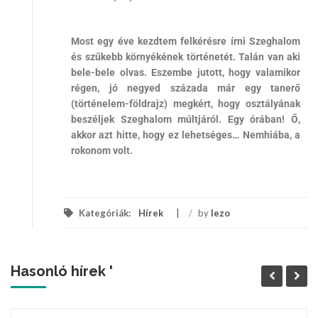
Most egy éve kezdtem felkérésre írni Szeghalom
és szűkebb környékének történetét. Talán van aki
bele-bele olvas. Eszembe jutott, hogy valamikor
régen, jó negyed százada már egy tanerő
(történelem-földrajz) megkért, hogy osztályának
beszéljek Szeghalom múltjáról. Egy órában! Ő,
akkor azt hitte, hogy ez lehetséges… Nemhiába, a
rokonom volt.
Kategóriák:
Hírek
/
by
lezo
Hasonló hírek '