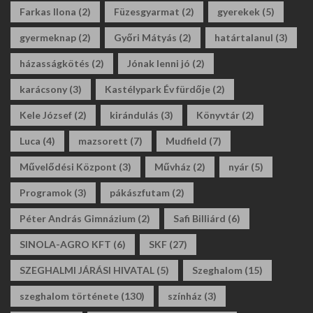
Farkas Ilona
(2)
Füzesgyarmat
(2)
gyerekek
(5)
gyermeknap
(2)
Győri Mátyás
(2)
határtalanul
(3)
házasságkötés
(2)
Jónak lenni jó
(2)
karácsony
(3)
Kastélypark Év fürdője
(2)
Kele József
(2)
kirándulás
(3)
Könyvtár
(2)
Luca
(4)
mazsorett
(7)
Mudfield
(7)
Művelődési Központ
(3)
Művház
(2)
nyár
(5)
Programok
(3)
pákászfutam
(2)
Péter András Gimnázium
(2)
Safi Billiárd
(6)
SINOLA-AGRO KFT
(6)
SKF
(27)
SZEGHALMI JÁRÁSI HIVATAL
(5)
Szeghalom
(15)
szeghalom története
(130)
színház
(3)