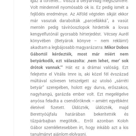
igaz a történet… Vissza a betyárvilág megszűntére.
Volt mindennél nyomósabb ok is. Ez pedig ismét a
fejlődés eredménye. Az Alföld végtelen síkját ekkor
már vasutak darabolták „parcellákká”, a vasút
mentén pedig távíróoszlopok hirdették a lovas
kengyelfutónál gyorsabb hírterjedést. Vécsey Aurél
könyvében (Betyárok könyve – nem reklám!)
akadtam a legbájosabb magyarázatra:
Mikor Dobos
Gábortól kérdezték, most már miért nem
betyárkodik, ezt válaszolta: ,nem lehet, mer’ sok
drótok vannak.’”
Hát ez a drámai valóság. Ezt
felejtette el Vitális Imre is, aki közel fél évszázad
múltával szívesen tetszelgett az utolsó „sárréti
betyár” szerepében, holott egy durva, erőszakos,
nagyhangú, garázda ember volt. Ezt megelégelve
anyósa feladta a csendőröknek – amiért egyébként
életével fizetett. Üldözték, üldözték, majd
Berettyóújfalu határában bekerítették és
tűzpárbajban megölték… Erről azonban Koloh
Gábor szemléletesebben írt, hogy inkább azt a kis
tanulmányt ajánlom elolvasni.