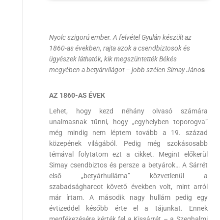
Nyolc szigorú ember. A felvétel Gyulán készült az
1860-as években, rajta azok a csendbiztosok és
ügyészek láthatók, kik megszüntették Békés
megyében a betyárvilágot – jobb szélen Simay Jáno
s
AZ 1860-AS ÉVEK
Lehet, hogy kezd néhány olvasó számára
unalmasnak tűnni, hogy „egyhelyben toporogva”
még mindig nem léptem tovább a 19. század
közepének világából. Pedig még szokásosabb
témával folytatom ezt a cikket. Megint előkerül
Simay csendbiztos és persze a betyárok… A Sárrét
első „betyárhulláma” közvetlenül a
szabadságharcot követő években volt, mint arról
már írtam. A második nagy hullám pedig egy
évtizeddel később érte el a tájunkat. Ennek
megfékezésére kérték fel a Kissárrét – a Szeghalmi