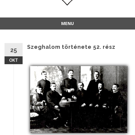
MENU
Szeghalom története 52. rész
25
OKT