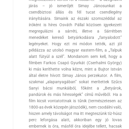
járás – jó ismerőjét Simay Jánosunkat a
csendbiztosi állás és fél tucat csendlegény
irányítására. Simaink az északi szomszéddal az
íróként is híres Osváth Pállal közösen igyekezett
megregulázni a sárréti, illetve a Sárrétben
menedéket kereső betyárkodásra „fanyalodott”
legényeket. Hogy ezt mi módon tették, azt jól
példázza az utolsó magyar eastern-film, a „Talpuk
alatt fütyül a szél”. Mondanom sem kell, hogy a
filmben Farkos Csapó Gyurkát (Cserhalmi György)
ki más keríthette volna kézre, mint a Bujtor István
által életre hívott Simay János perzekutor. A film,
szakmai „alapanyagában” sokat merítettek Szűcs
Sanyi bácsi munkáiból, főként a „Betyárok,
pandúrok és más hírességek” című művéből. Ha a
film kicsit vontatottnak is tűnik (természetesen az
1800-as évek közepén játszódik), nem csodálni való,
hiszen amely távolságot ma itt megteszünk tíz-húsz
perc leforgása alatt, akkoriban egy jó lovas
embernek is óra, másfél óra idejébe tellett, hacsak