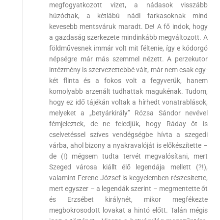
megfogyatkozott vizet, a nádasok visszább
húzódtak, a kétlábú nádi farkasoknak mind
kevesebb mentsváruk maradt. De! A fő indok, hogy
a gazdaság szerkezete mindinkább megváltozott. A
földművesnek immár volt mit féltenie, így e kódorgó
népségre már más szemmel nézett. A perzekutor
intézmény is szervezettebbé vált, már nem csak egy-
két flinta és a fokos volt a fegyverük, hanem
komolyabb arzenált tudhattak magukénak. Tudom,
hogy ez idő tájékán voltak a hírhedt vonatrablások,
melyeket a „betyárkirály” Rózsa Sándor nevével
fémjeleztek, de ne feledjük, hogy Ráday őt is
cselvetéssel szíves vendégségbe hívta a szegedi
várba, ahol bizony a nyakravalóját is előkészítette –
de (!) mégsem tudta tervét megvalósítani, mert
Szeged városa kiállt élő legendája mellett (?!),
valamint Ferenc József is kegyelemben részesítette,
mert egyszer – a legendák szerint – megmentette őt
és Erzsébet királynét, mikor megfékezte
megbokrosodott lovakat a hintó előtt. Talán mégis