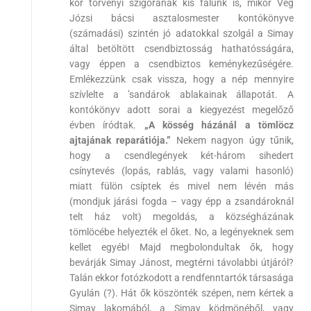
kor törvényi szigorának kis falunk is, mikor Vég
Józsi bácsi asztalosmester kontókönyve
(számadási) szintén jó adatokkal szolgál a Simay
által betöltött csendbiztosság hathatósságára,
vagy éppen a csendbiztos keménykezűségére.
Emlékezzünk csak vissza, hogy a nép mennyire
szívlelte a ’sandárok ablakainak állapotát. A
kontókönyv adott sorai a kiegyezést megelőző
évben íródtak.
„A kösség házánál a tömlöcz
ajtajának reparátiója.”
Nekem nagyon úgy tűnik,
hogy a csendlegények két-három sihedert
csínytevés (lopás, rablás, vagy valami hasonló)
miatt fülön csíptek és mivel nem lévén más
(mondjuk járási fogda – vagy épp a zsandároknál
telt ház volt) megoldás, a községházának
tömlöcébe helyezték el őket. No, a legényeknek sem
kellet egyéb! Majd megbolondultak ők, hogy
bevárják Simay Jánost, megtérni távolabbi útjáról?
Talán ekkor fotózkodott a rendfenntartók társasága
Gyulán (?). Hát ők köszönték szépen, nem kértek a
Simay lakomából, a Simay ködmönéből, vagy