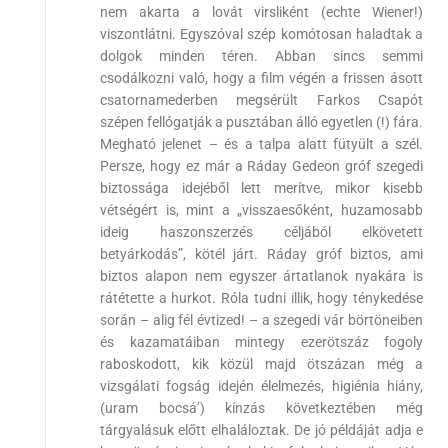
nem akarta a lovát virsliként (echte Wiener!)
viszontlátni. Egyszóval szép komótosan haladtak a
dolgok minden téren. Abban sincs semmi
csodálkozni való, hogy a film végén a frissen ásott
csatornamederben megsérült Farkos Csapót
szépen fellógatják a pusztában álló egyetlen (!) fára.
Megható jelenet – és a talpa alatt fütyült a szél.
Persze, hogy ez már a Ráday Gedeon gróf szegedi
biztossága idejéből lett merítve, mikor kisebb
vétségért is, mint a „visszaesőként, huzamosabb
ideig haszonszerzés céljából elkövetett
betyárkodás”, kötél járt. Ráday gróf biztos, ami
biztos alapon nem egyszer ártatlanok nyakára is
rátétette a hurkot. Róla tudni illik, hogy ténykedése
során – alig fél évtized! – a szegedi vár börtöneiben
és kazamatáiban mintegy ezerötszáz fogoly
raboskodott, kik közül majd ötszázan még a
vizsgálati fogság idején élelmezés, higiénia hiány,
(uram bocsá’) kínzás következtében még
tárgyalásuk előtt elhaláloztak. De jó példáját adja e