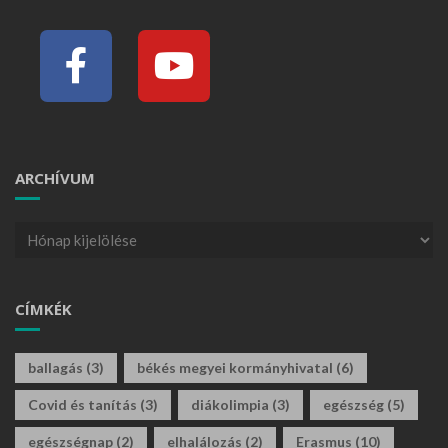
ARCHÍVUM
CÍMKÉK
ballagás
(3)
békés megyei kormányhivatal
(6)
Covid és tanítás
(3)
diákolimpia
(3)
egészség
(5)
egészségnap
(2)
elhalálozás
(2)
Erasmus
(10)