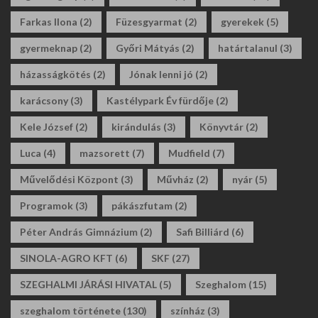
Farkas Ilona
(2)
Füzesgyarmat
(2)
gyerekek
(5)
gyermeknap
(2)
Győri Mátyás
(2)
határtalanul
(3)
házasságkötés
(2)
Jónak lenni jó
(2)
karácsony
(3)
Kastélypark Év fürdője
(2)
Kele József
(2)
kirándulás
(3)
Könyvtár
(2)
Luca
(4)
mazsorett
(7)
Mudfield
(7)
Művelődési Központ
(3)
Művház
(2)
nyár
(5)
Programok
(3)
pákászfutam
(2)
Péter András Gimnázium
(2)
Safi Billiárd
(6)
SINOLA-AGRO KFT
(6)
SKF
(27)
SZEGHALMI JÁRÁSI HIVATAL
(5)
Szeghalom
(15)
szeghalom története
(130)
színház
(3)