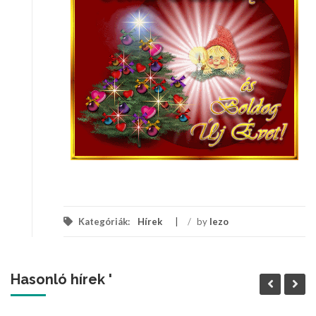
Kategóriák:
Hírek
/
by
lezo
Hasonló hírek '