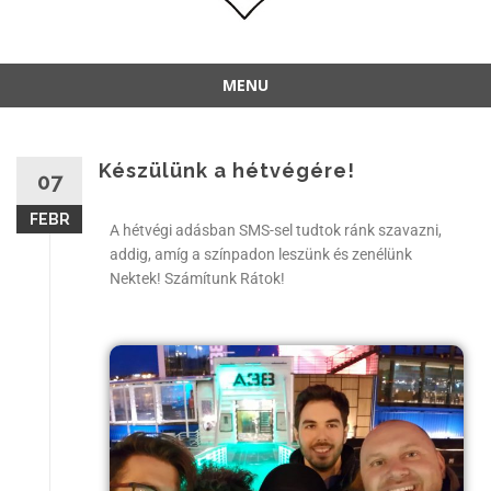
MENU
Készülünk a hétvégére!
07
FEBR
A hétvégi adásban SMS-sel tudtok ránk szavazni,
addig, amíg a színpadon leszünk és zenélünk
Nektek! Számítunk Rátok!