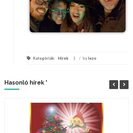
Kategóriák:
Hírek
/
by
lezo
Hasonló hírek '