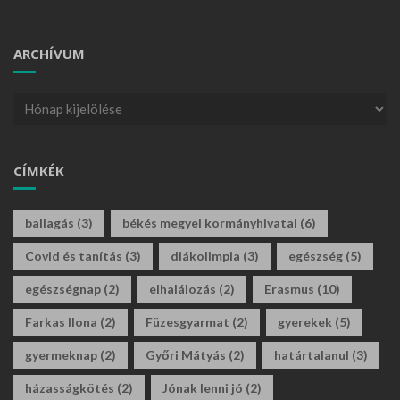
ARCHÍVUM
CÍMKÉK
ballagás
(3)
békés megyei kormányhivatal
(6)
Covid és tanítás
(3)
diákolimpia
(3)
egészség
(5)
egészségnap
(2)
elhalálozás
(2)
Erasmus
(10)
Farkas Ilona
(2)
Füzesgyarmat
(2)
gyerekek
(5)
gyermeknap
(2)
Győri Mátyás
(2)
határtalanul
(3)
házasságkötés
(2)
Jónak lenni jó
(2)