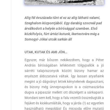
Alig fél évszázada tűnt el ez az alig látható valami,
Szeghalom központjából. Egy darabig szocreál pad
árválkodott a helyén a bírósággal szemben. Első
közkifolyós, fúrt ártézi kutunk, ikertestvére még a
Somogyi-Jókai utcák sarkán áll
UTAK, KUTAK ÉS AMI JÖN…
Egyszer, már bőszen nekikezdtem, hogy a Péter
András bíróságában lefektetett tölgypallók a jó
sárréti talajviszonyok között bizony hamar az
enyészet áldozataivá váltak. Így lassan atyafiaink
megint a jó dágványt lettek kénytelenek dagasztani,
és bizony még ünnepnapokon is a csizmaszárba
dugva a pipaszár mellett ott díszelgett a sárkaparó.
Mondani sem kell, hogy a falu vezetői összedugták a
fejüket és kiokkumlálták, hogy a járda (!) az egyetlen
használható megoldás! És micsoda előre mutató