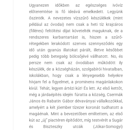
Ugyanezen időkben az egészséges ivóvíz
előteremtése is fő ideává emelkedett. Legyünk
őszinték. A nevezetes vízszűrő készülékek (mint
például az óvodai) nem csak a heti tíz krajcáros
(filléres) feltöltési díjat követelték maguknak, de a
rendszeres karbantartást is, hiszen a szűrő-
rétegekben lerakódott szerves szennyeződés egy
idő után gyanús illatokat párált, illetve későbbet
pedig több betegség bölcsőjévé vállhatott. No, és
persze nem csak az óvodában működött ily
készülék, de a községházán, szolgabírói hivatalban,
iskolákban, hogy csak a lényegesebb helyekre
hívjam fel a figyelmet, a prominens magánlakokon
kívül. Tehát, legyen ártézi kút! És lett. Az első kettőt,
még a járdaépítés idején fúratta a község, Csermák
János és Rabatin Gábor dévaványai vállalkozókkal,
amelyért a két jóember tízezer koronát tudhatott a
magáénak. Mint a bevezetőben említettem, az első
kút az „új” piactéren építődött, míg testvérét a Sugár
és Biszteszky utcák (Jókai-Somogyi)