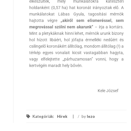
elkészültek, mely munkálatokra kateszteri
holdanként (0,57 ha) hat koronát irányoztak elő. A
munkálatokat Lábas Gyula, tagosítási mérnök
hajtotta végre
„akiről sem elismeréssel, sem
megrovással szólni nem akarunk”
– írja a kortárs.
Mint a pletykáknak hinni lehet, mérnök urunk bizony
hol hízott libáért, hol jófajta érmelléki nedűért és
csilingelő koronákért állítólag, mondom állítólag (!) a
térkép egyes vonalait kicsit vastagabban hagyta,
vagy elfelejtette „párhuzamosan” vonni, hogy a
kertvégén maradt hely bővén.
Kele József
Kategóriák:
Hírek
/
by
lezo