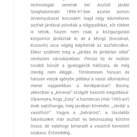
technológiát vetettek be! Aszfalt járdát
Szeghalomnak! 1896-97-ben azután potom
ötvennyolcezer koronáért majd négy kilométeren
aszfalt járdával pótolták a tölgypallókat, sőt többet
is tettek, hiszen nem csak a közigazgatási
központot járdázták le, de a Morgó (bocsánat,
Kossuth) utca végéig kiépítették az aszfaltcsíkot.
Ekkor született meg a „járdás és járdátlan oldal”
rendszere városkánkban. Persze tíz év múltán
tovább bővült a gyalogjárók hálózata, de még
mindig nem eléggé… Történetesen hányan és
hányan veszik igénybe például a vasút állomáshoz
menet napjainkban a kerékpárutat? Bizony,
akkoriban a „kövesút” szolgált hasonló megoldásul.
Olyannyira, hogy „Essy” a harmincas (már 1900-as!)
évek sajtóhangja, még javában követelte: „Járdát a
vasúthoz!”. Vagyis a „belvárost”, a távolabbi
falurészeket már aszfalt és betonszalag kötötte
össze, de valahogy kimaradt a vasúttól bevezető
szakasz. Évtizedekig…