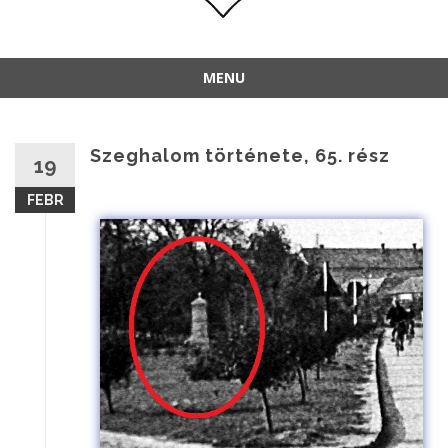
MENU
Szeghalom története, 65. rész
19
FEBR