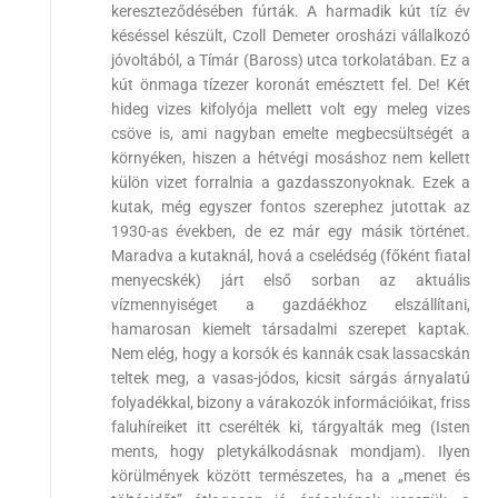
kereszteződésében fúrták. A harmadik kút tíz év
késéssel készült, Czoll Demeter orosházi vállalkozó
jóvoltából, a Tímár (Baross) utca torkolatában. Ez a
kút önmaga tízezer koronát emésztett fel. De! Két
hideg vizes kifolyója mellett volt egy meleg vizes
csöve is, ami nagyban emelte megbecsültségét a
környéken, hiszen a hétvégi mosáshoz nem kellett
külön vizet forralnia a gazdasszonyoknak. Ezek a
kutak, még egyszer fontos szerephez jutottak az
1930-as években, de ez már egy másik történet.
Maradva a kutaknál, hová a cselédség (főként fiatal
menyecskék) járt első sorban az aktuális
vízmennyiséget a gazdáékhoz elszállítani,
hamarosan kiemelt társadalmi szerepet kaptak.
Nem elég, hogy a korsók és kannák csak lassacskán
teltek meg, a vasas-jódos, kicsit sárgás árnyalatú
folyadékkal, bizony a várakozók információikat, friss
faluhíreiket itt cserélték ki, tárgyalták meg (Isten
ments, hogy pletykálkodásnak mondjam). Ilyen
körülmények között természetes, ha a „menet és