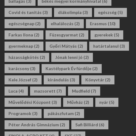
ballagás
(3)
békés megyei kormányhivatal
(6)
Covid és tanítás
(3)
diákolimpia
(3)
egészség
(5)
egészségnap
(2)
elhalálozás
(2)
Erasmus
(10)
Farkas Ilona
(2)
Füzesgyarmat
(2)
gyerekek
(5)
gyermeknap
(2)
Győri Mátyás
(2)
határtalanul
(3)
házasságkötés
(2)
Jónak lenni jó
(2)
karácsony
(3)
Kastélypark Év fürdője
(2)
Kele József
(2)
kirándulás
(3)
Könyvtár
(2)
Luca
(4)
mazsorett
(7)
Mudfield
(7)
Művelődési Központ
(3)
Művház
(2)
nyár
(5)
Programok
(3)
pákászfutam
(2)
Péter András Gimnázium
(2)
Safi Billiárd
(6)
SINOLA-AGRO KFT
(6)
SKF
(27)