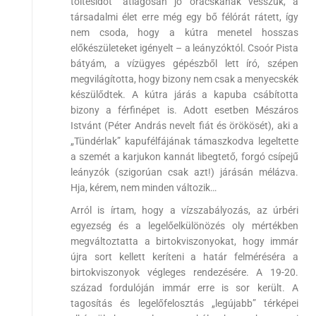
töltésidőt” átlagosan jó órácskának vesszük, a
társadalmi élet erre még egy bő félórát rátett, így
nem csoda, hogy a kútra menetel hosszas
előkészületeket igényelt – a leányzóktól. Csoór Pista
bátyám, a vízügyes gépészből lett író, szépen
megvilágította, hogy bizony nem csak a menyecskék
készülődtek. A kútra járás a kapuba csábította
bizony a férfinépet is. Adott esetben Mészáros
Istvánt (Péter András nevelt fiát és örökösét), aki a
„Tündérlak” kapufélfájának támaszkodva legeltette
a szemét a karjukon kannát libegtető, forgó csípejű
leányzók (szigorúan csak azt!) járásán mélázva.
Hja, kérem, nem minden változik…
Arról is írtam, hogy a vízszabályozás, az úrbéri
egyezség és a legelőelkülönözés oly mértékben
megváltoztatta a birtokviszonyokat, hogy immár
újra sort kellett keríteni a határ felméréséra a
birtokviszonyok végleges rendezésére. A 19-20.
század fordulóján immár erre is sor került. A
tagosítás és legelőfelosztás „legújabb” térképei