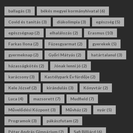
ballagás
(3)
békés megyei kormányhivatal
(6)
Covid és tanítás
(3)
diákolimpia
(3)
egészség
(5)
egészségnap
(2)
elhalálozás
(2)
Erasmus
(10)
Farkas Ilona
(2)
Füzesgyarmat
(2)
gyerekek
(5)
gyermeknap
(2)
Győri Mátyás
(2)
határtalanul
(3)
házasságkötés
(2)
Jónak lenni jó
(2)
karácsony
(3)
Kastélypark Év fürdője
(2)
Kele József
(2)
kirándulás
(3)
Könyvtár
(2)
Luca
(4)
mazsorett
(7)
Mudfield
(7)
Művelődési Központ
(3)
Művház
(2)
nyár
(5)
Programok
(3)
pákászfutam
(2)
Péter András Gimnázium
(2)
Safi Billiárd
(6)