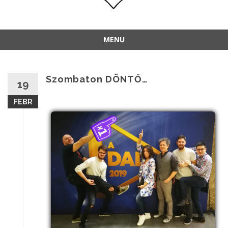
MENU
Szombaton DÖNTŐ…
19
FEBR