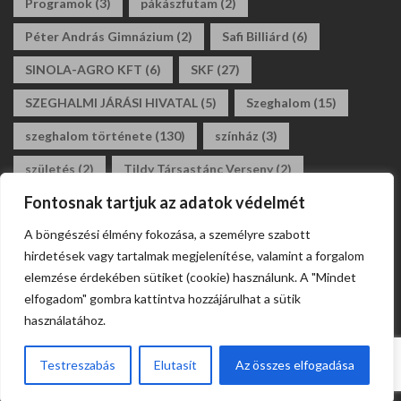
Programok
(3)
pákászfutam
(2)
Péter András Gimnázium
(2)
Safi Billiárd
(6)
SINOLA-AGRO KFT
(6)
SKF
(27)
SZEGHALMI JÁRÁSI HIVATAL
(5)
Szeghalom
(15)
szeghalom története
(130)
színház
(3)
születés
(2)
Tildy Társastánc Verseny
(2)
Fontosnak tartjuk az adatok védelmét
tildy zoltán általános iskola
(3)
tánc
(2)
A böngészési élmény fokozása, a személyre szabott
társastánc
(2)
állásajánlat
(2)
álláshirdetés
(2)
hirdetések vagy tartalmak megjelenítése, valamint a forgalom
általános iskola
(2)
elemzése érdekében sütiket (cookie) használunk. A "Mindet
elfogadom" gombra kattintva hozzájárulhat a sütik
használatához.
Testreszabás
Elutasít
Az összes elfogadása
Webdesign Szeghalom