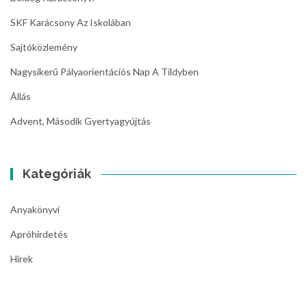
SKF Karácsony Az Iskolában
Sajtóközlemény
Nagysikerű Pályaorientációs Nap A Tildyben
Állás
Advent, Második Gyertyagyújtás
Kategóriák
Anyakönyvi
Apróhirdetés
Hírek