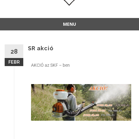
MENU
SR akció
28
FEBR
AKCIÓ az SKF – ben