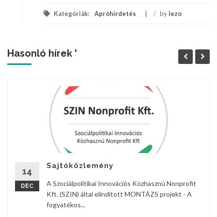
Kategóriák:
Apróhirdetés
/
by
lezo
Hasonló hírek '
Sajtóközlemény
14
A Szociálpolitikai Innovációs Közhasznú Nonprofit
DEC
Kft. (SZIN) által elindított MONTÁZS projekt - A
fogyatékos...