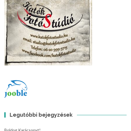
Legutóbbi bejegyzések
Boldog Karácsonyt!