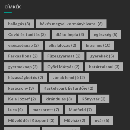
CÍMKÉK
ballagás
(3)
békés megyei kormányhivatal
(6)
Covid és tanítás
(3)
diákolimpia
(3)
egészség
(5)
egészségnap
(2)
elhalálozás
(2)
Erasmus
(10)
Farkas Ilona
(2)
Füzesgyarmat
(2)
gyerekek
(5)
gyermeknap
(2)
Győri Mátyás
(2)
határtalanul
(3)
házasságkötés
(2)
Jónak lenni jó
(2)
karácsony
(3)
Kastélypark Év fürdője
(2)
Kele József
(2)
kirándulás
(3)
Könyvtár
(2)
Luca
(4)
mazsorett
(7)
Mudfield
(7)
Művelődési Központ
(3)
Művház
(2)
nyár
(5)