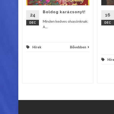
os Iskola
Boldog karácsonyt!
24
16
vebben
Minden kedves olvasónknak:
DEC
DEC
A...
Hírek
Bővebben
Hír