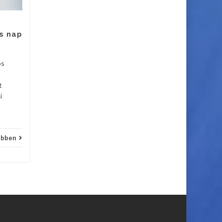
Központja azonnali kezdéssel
felvételt hirdet
gazdaságvezetői munkakör...
s nap
Hírek
Hírek
Bővebben
os
t
i
ebben