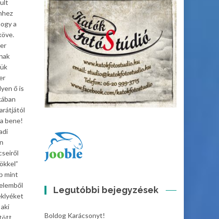
ult
Ehhez
hogy a
köve.
der
ának
jük
er
yen ő is
ékában
arátjától
ta bene!
adi
an
cseiről
ökkel”
b mint
relemből
Legutóbbi bejegyzések
eklyéket
aki
Boldog Karácsonyt!
tött,