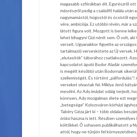
magasabb szférákban élt. Egyrészről ott 
másrészről pedig a családfő halála után 
nagymamástól, húgostól és öcsistől egye
vére, ambíciója. Ez utóbbi révén, már a 
látott figura volt. Mozgott is benne l
lehet kihagyni Gizi nénit sem. Ő volt, ak
verseit. Ugyanakkor figyelte az országos
tartalmazó) verseskötete az Új versek. H
„elutasítók” táborához csatlakozott. Azo
kapcsolatot ápoló Bodor Aladár személyé
is megélt később) után Bodornak sikerült
szellemiségét. És történt „pálfordulás”
verseket olvastak fel. Miklya Jenő bátyá
mesélni. Az Ady imádat odáig terjedt, ho
könnyen, Ady mozgalmas élete ezt megneh
„betegsége” Kolozsváron kórházi ágyhoz
Tabéry Géza járt ki – több oldalas besz
óriási haszna is lett. Részben személyes
költőkkel. Ő sohasem publikálhatott a N
attól, hogy ne tűnjön fel környezetében,