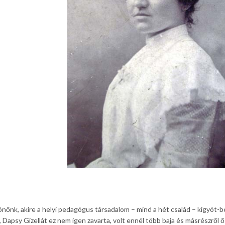
ónőnk, akire a helyi pedagógus társadalom – mind a hét család – kígyót-
apsy Gizellát ez nem igen zavarta, volt ennél több baja és másrészről ő