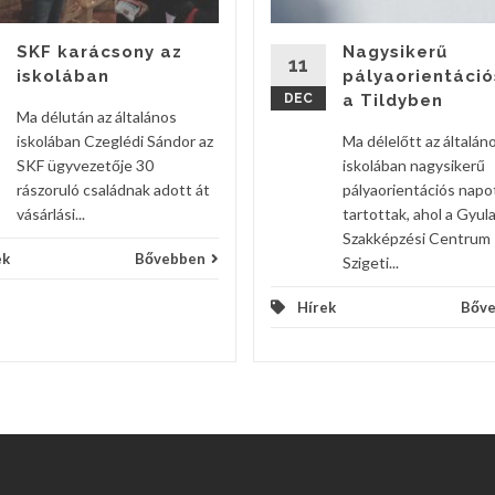
SKF karácsony az
Nagysikerű
11
iskolában
pályaorientáció
DEC
a Tildyben
Ma délután az általános
iskolában Czeglédi Sándor az
Ma délelőtt az általán
SKF ügyvezetője 30
iskolában nagysikerű
rászoruló családnak adott át
pályaorientációs napo
vásárlási...
tartottak, ahol a Gyula
Szakképzési Centrum
ek
Bővebben
Szigeti...
Hírek
Bőv