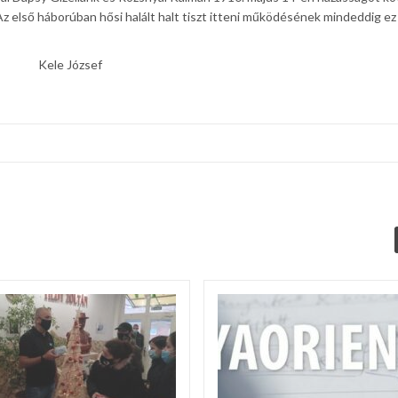
 Az első háborúban hősi halált halt tiszt itteni működésének mindeddig ez
zsef