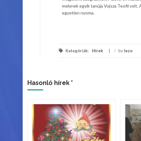
melynek egyik tanúja Vojsza Teofil volt.
egyetlen nyoma.
Kele Jó
Kategóriák:
Hírek
/
by
lezo
Hasonló hírek '
ik
s
lladt fel
tyája a