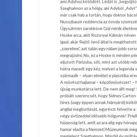
ami Adyhoz kötődött. Lédát is „begyűjtö
Szeghalmon az a hölgy, aki Adyból „Adyt
már csak hab a tortán, hogy doktor bácsi
Nusszbaum rezidencia az óvoda szomszéd
Úgyszintén sarokköve Gizi nénik életéne
Hoske arca, akit Rozsnyai Kálmán néven 
igazi, akár Rejtő Jenő által is megírhat
„szerelme”, azt talán egy nálam jobb sors
megrajzolni. No, ez a Hoske is minden p
eljutott Párizsba, sőt, mint azt utóbb r
hátra maradt egy kéz, melyet a legenda s
származik – olyan elmélet e plasztika e
A művészi hajlamai – képzőművészet! – hát
újság munkatársa lett. De nem állt meg!
próbált szerencsét, hogy Sidney Carton n
híres (vagy éppen annak hiányáról) költő
angliai megbotlását, egyrészt felvette a
négy évtizeddel idősebb hölgynek! Priel
házasság lett, amit az ara alig egy hóna
hamar eladta a Nemzeti Múzeumnak megal
megjelent Szeghalmon. Másfél év múltáv