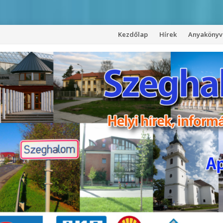
Kezdőlap
Hírek
Anyakönyvi