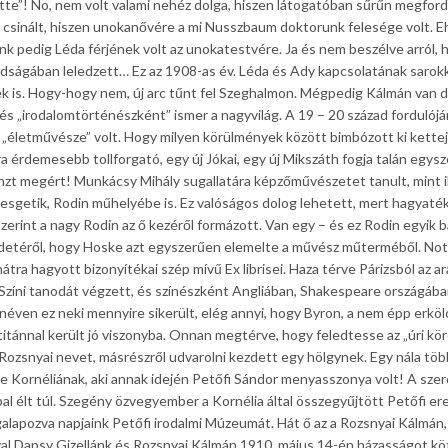
tte”! No, nem volt valami nehéz dolga, hiszen látogatóban sűrűn megford
” csinált, hiszen unokanővére a mi Nusszbaum doktorunk felesége volt. 
nk pedig Léda férjének volt az unokatestvére. Ja és nem beszélve arról, 
ságában leledzett… Ez az 1908-as év. Léda és Ady kapcsolatának sarok
k is. Hogy-hogy nem, új arc tűnt fel Szeghalmon. Mégpedig Kálmán van 
és „irodalomtörténészként” ismer a nagyvilág. A 19 – 20 század fordulój
ott „életművésze” volt. Hogy milyen körülmények között bimbózott ki kette
ra érdemesebb tollforgató, egy új Jókai, egy új Mikszáth fogja talán egysz
énzt megért! Munkácsy Mihály sugallatára képzőművészetet tanult, mint il
ebesgetik, Rodin műhelyébe is. Ez valóságos dolog lehetett, mert hagyat
zerint a nagy Rodin az ő kezéről formázott. Van egy – és ez Rodin egyik b
redetéről, hogy Hoske azt egyszerűen elemelte a művész műterméből. No
ra hagyott bizonyítékai szép mívű Ex librisei. Haza térve Párizsból az ar
 Színi tanodát végzett, és színészként Angliában, Shakespeare országáb
éven ez neki mennyire sikerült, elég annyi, hogy Byron, a nem épp erköl
titánnal került jó viszonyba. Onnan megtérve, hogy feledtesse az „úri kör
 Rozsnyai nevet, másrészről udvarolni kezdett egy hölgynek. Egy nála töb
le Kornéliának, aki annak idején Petőfi Sándor menyasszonya volt! A sze
ppal élt túl. Szegény özvegyember a Kornélia által összegyűjtött Petőfi er
apozva napjaink Petőfi irodalmi Múzeumát. Hát ő az a Rozsnyai Kálmán, 
al Dapsy Gizellánk és Rozsnyai Kálmán 1910. május 14-én házasságot kö