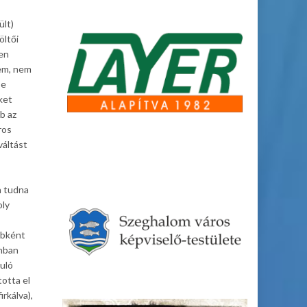
ült)
öltői
sen
tem, nem
be
ket
b az
ros
váltást
n tudna
oly
ébként
onban
suló
otta el
rkálva),