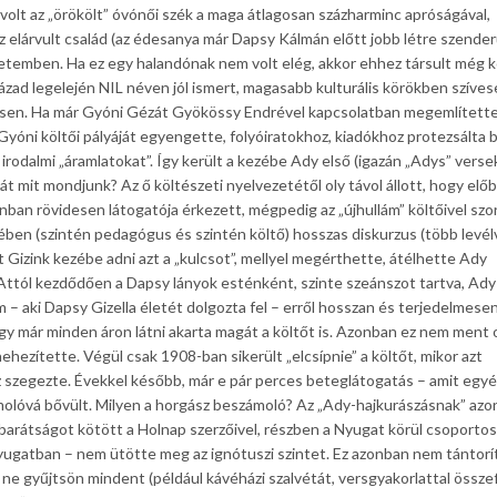
volt az „örökölt” óvónői szék a maga átlagosan százharminc apróságával,
az elárvult család (az édesanya már Dapsy Kálmán előtt jobb létre szender
temben. Ha ez egy halandónak nem volt elég, akkor ehhez társult még k
század legelején NIL néven jól ismert, magasabb kulturális körökben szíve
elkesen. Ha már Gyóni Gézát Gyökössy Endrével kapcsolatban megemlítet
i Gyóni költői pályáját egyengette, folyóiratokhoz, kiadókhoz protezsálta 
 irodalmi „áramlatokat”. Így került a kezébe Ady első (igazán „Adys” verse
át mit mondjunk? Az ő költészeti nyelvezetétől oly távol állott, hogy előb
nban rövidesen látogatója érkezett, mégpedig az „újhullám” költőivel szo
ben (szintén pedagógus és szintén költő) hosszas diskurzus (több levél
 Gizink kezébe adni azt a „kulcsot”, mellyel megérthette, átélhette Ady
! Attól kezdődően a Dapsy lányok esténként, szinte szeánszot tartva, Ady
m – aki Dapsy Gizella életét dolgozta fel – erről hosszan és terjedelmese
gy már minden áron látni akarta magát a költőt is. Azonban ez nem ment 
ezítette. Végül csak 1908-ban sikerült „elcsípnie” a költőt, mikor azt
 szegezte. Évekkel később, már e pár perces beteglátogatás – amit egy
ámolóvá bővült. Milyen a horgász beszámoló? Az „Ady-hajkurászásnak” az
 barátságot kötött a Holnap szerzőivel, részben a Nyugat körül csoporto
yugatban – nem ütötte meg az ignótuszi szintet. Ez azonban nem tántorít
 ne gyűjtsön mindent (például kávéházi szalvétát, versgyakorlattal összefi