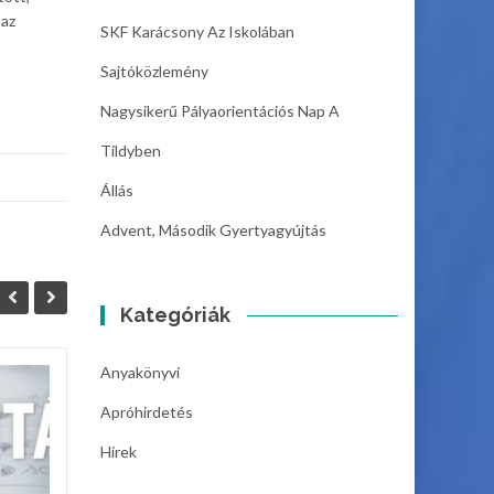
 az
SKF Karácsony Az Iskolában
Sajtóközlemény
Nagysikerű Pályaorientációs Nap A
Tildyben
Állás
Advent, Második Gyertyagyújtás
Kategóriák
Anyakönyvi
Állás
06
05
Apróhirdetés
Szeghalom Város
DEC
DEC
Hírek
Önkormányzat
Intézményműködtető