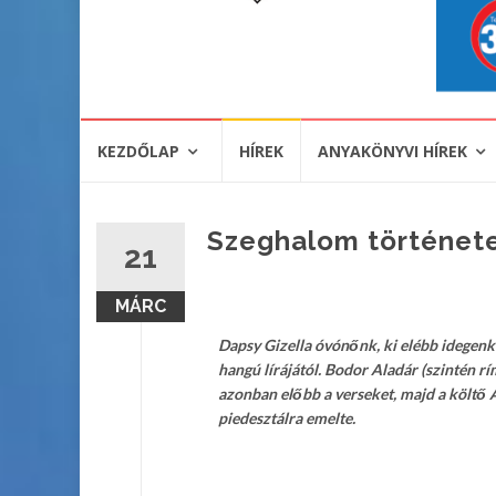
KEZDŐLAP
HÍREK
ANYAKÖNYVI HÍREK
Szeghalom története
21
MÁRC
Dapsy Gizella óvónőnk, ki elébb idegenk
hangú lírájától. Bodor Aladár (szintén rí
azonban előbb a verseket, majd a költő A
piedesztálra emelte.