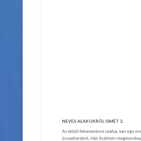
NEVES ALAKOKRÓL ISMÉT 2.
Az előző felvezetésre utalva, van egy óv
összehordott. Hát őszintén megmondva, D