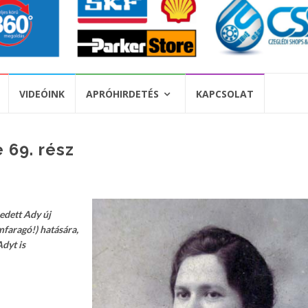
VIDEÓINK
APRÓHIRDETÉS
KAPCSOLAT
 69. rész
edett Ady új
mfaragó!) hatására,
dyt is