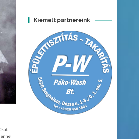
Kiemelt partnereink
békát
 ennél