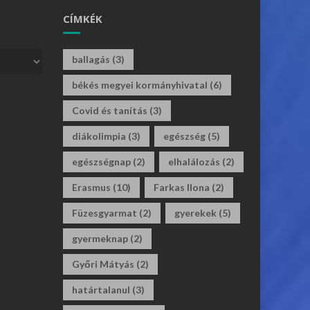
CÍMKÉK
ballagás
(3)
békés megyei kormányhivatal
(6)
Covid és tanítás
(3)
diákolimpia
(3)
egészség
(5)
egészségnap
(2)
elhalálozás
(2)
Erasmus
(10)
Farkas Ilona
(2)
Füzesgyarmat
(2)
gyerekek
(5)
gyermeknap
(2)
Győri Mátyás
(2)
határtalanul
(3)