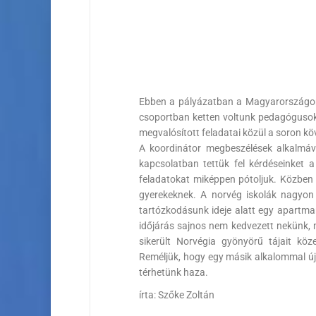
Ebben a pályázatban a Magyarországon 
csoportban ketten voltunk pedagógusok n
megvalósított feladatai közül a soron k
A koordinátor megbeszélések alkalmáv
kapcsolatban tettük fel kérdéseinket a
feladatokat miképpen pótoljuk. Közben 
gyerekeknek. A norvég iskolák nagyon j
tartózkodásunk ideje alatt egy apartma
időjárás sajnos nem kedvezett nekünk,
sikerült Norvégia gyönyörű tájait kö
Reméljük, hogy egy másik alkalommal ú
térhetünk haza.
írta: Szőke Zoltán