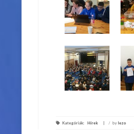
Kategóriák:
Hírek
/
by
lezo