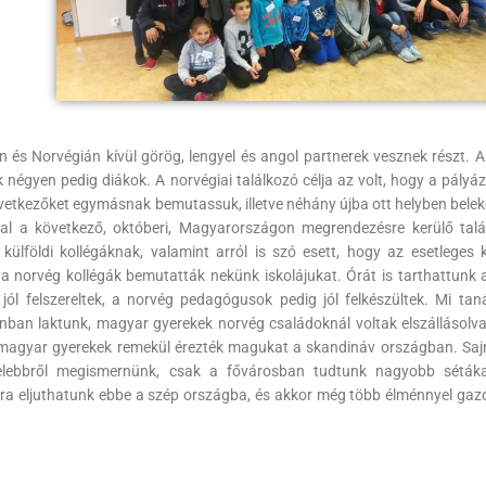
és Norvégián kívül görög, lengyel és angol partnerek vesznek részt. 
égyen pedig diákok. A norvégiai találkozó célja az volt, hogy a pályáz
övetkezőket egymásnak bemutassuk, illetve néhány újba ott helyben bele
al a következő, októberi, Magyarországon megrendezésre kerülő talá
 külföldi kollégáknak, valamint arról is szó esett, hogy az esetleges 
a norvég kollégák bemutatták nekünk iskolájukat. Órát is tarthattunk 
ól felszereltek, a norvég pedagógusok pedig jól felkészültek. Mi taná
nban laktunk, magyar gyerekek norvég családoknál voltak elszállásolva
 magyar gyerekek remekül érezték magukat a skandináv országban. Sa
zelebbről megismernünk, csak a fővárosban tudtunk nagyobb sétáka
jra eljuthatunk ebbe a szép országba, és akkor még több élménnyel ga