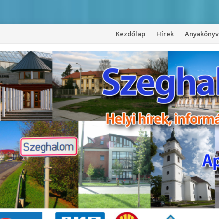
Kezdőlap
Hírek
Anyakönyvi