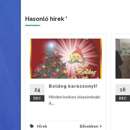
Hasonló hírek '
ik
s
lladt fel
tyája a
os Iskola
Boldog karácsonyt!
24
16
vebben
Minden kedves olvasónknak:
DEC
DEC
A...
Hírek
Bővebben