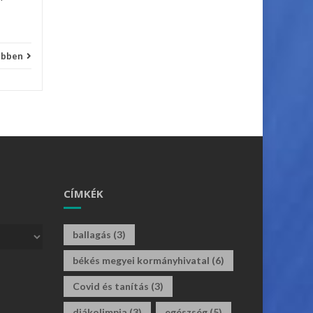
ebben
CÍMKÉK
ballagás
(3)
békés megyei kormányhivatal
(6)
Covid és tanítás
(3)
diákolimpia
(3)
egészség
(5)