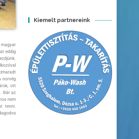
Kiemelt partnereink
A magyar
at eddig
kezdjünk.
lkozóval
kimaradt
a norvég
rok, ott
. Bár az
jnos nem
t tenni.
zdagodva