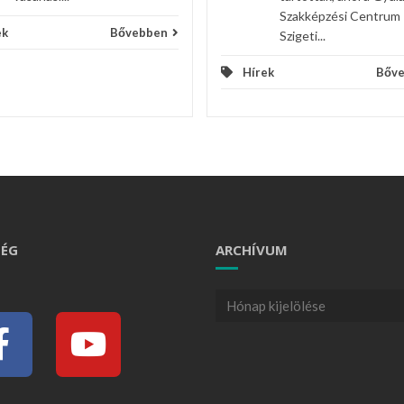
Szakképzési Centrum
ek
Bővebben
Szigeti...
Hírek
Bőv
ÉG
ARCHÍVUM