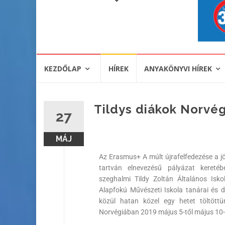
KEZDŐLAP
HÍREK
ANYAKÖNYVI HÍREK
Tildys diákok Norvé
27
MÁJ
Az Erasmus+ A múlt újrafelfedezése a j
tartván elnevezésű pályázat kereté
szeghalmi Tildy Zoltán Általános Isko
Alapfokú Művészeti Iskola tanárai és di
közül hatan közel egy hetet töltöttü
Norvégiában 2019 május 5-től május 10-