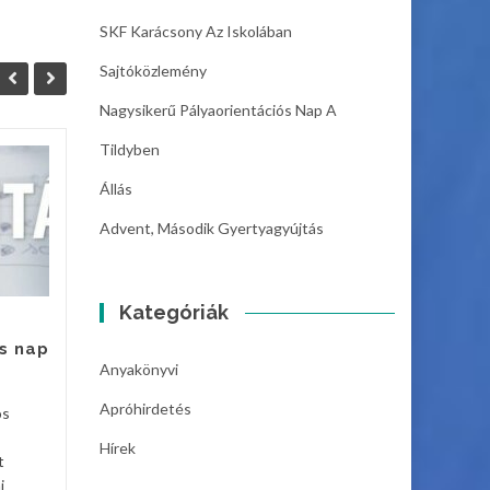
SKF Karácsony Az Iskolában
Sajtóközlemény
Nagysikerű Pályaorientációs Nap A
Tildyben
Állás
06
05
Állás
Szeghalom Város
DEC
DEC
Advent, Második Gyertyagyújtás
Önkormányzat
Intézményműködtető
Központja azonnali kezdéssel
Kategóriák
felvételt hirdet
gazdaságvezetői munkakör...
s nap
Hírek
Anyakönyvi
Hírek
Bővebben
Apróhirdetés
os
Hírek
t
i