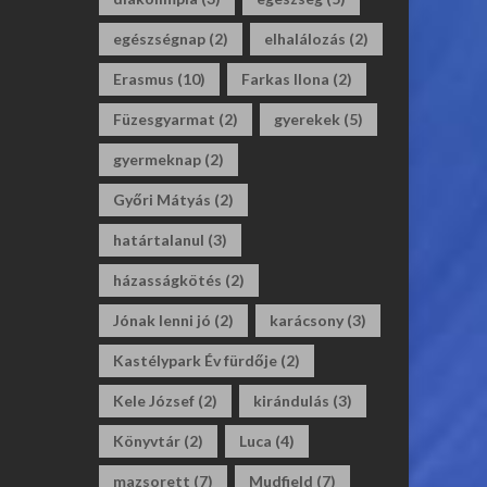
egészségnap
(2)
elhalálozás
(2)
Erasmus
(10)
Farkas Ilona
(2)
Füzesgyarmat
(2)
gyerekek
(5)
gyermeknap
(2)
Győri Mátyás
(2)
határtalanul
(3)
házasságkötés
(2)
Jónak lenni jó
(2)
karácsony
(3)
Kastélypark Év fürdője
(2)
Kele József
(2)
kirándulás
(3)
Könyvtár
(2)
Luca
(4)
mazsorett
(7)
Mudfield
(7)