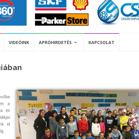
VIDEÓINK
APRÓHIRDETÉS
KAPCSOLAT
giában
övőbe
ben a
la és
ákjai
nk el
ig.