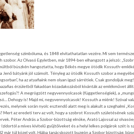
getlenség szimbóluma, és 1848 elvitathatatlan vezére. Mi sem termész
th szobor. Az Olvasó Egyletben, már 1894-ben elhangzott a jelszó: „Szob
lmúltból büszkén hangoztatta, hogy Békés megye ötödik Kossuth-emlék
klya Jenő bátyánk jól számolt. Tényleg az ötödik Kossuth szobor a megyébe
ngsorban”, ha az atyafiaink nem olyan igazi sárrétiek. Csak gondoljuk meg!
hazafias érzületből fakadóan közadakozásból kívánták az emlékművet állít
zefogás?! A megrögzött negyvennyolcasok (függetlenségiek), a „mungó
vasó… Dehogy is! Majd mi, negyvennyolcasok! Kossuth a miénk! Szóval va
vezés, melynek során nyolc esztendő alatt meg is alakult a szeghalmi „K
n? Mert az eredeti terv az volt, hogy a szobrot Kossuth születésének szá
tervek. Péter András a Szobor-bizottság elnöke, Arató Lajossal az olvasóe
idortól a míves kivitelű gyűjtőíveket és a helyi lelkes polgárok szét is s
02 már túl közel volt. Hiába tanácskozott buzgón a Szobor bizottság, bizo