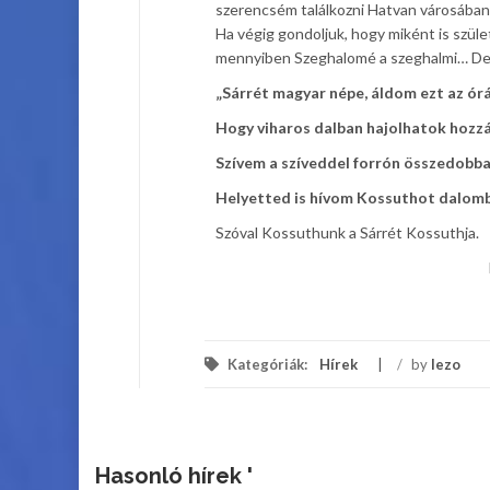
szerencsém találkozni Hatvan városában
Ha végig gondoljuk, hogy miként is szüle
mennyiben Szeghalomé a szeghalmi… De n
„Sárrét magyar népe, áldom ezt az órá
Hogy viharos dalban hajolhatok hozz
Szívem a szíveddel forrón összedobba
Helyetted is hívom Kossuthot dalomb
Szóval Kossuthunk a Sárrét Kossuthja.
Kele Józ
Kategóriák:
Hírek
/
by
lezo
Hasonló hírek '