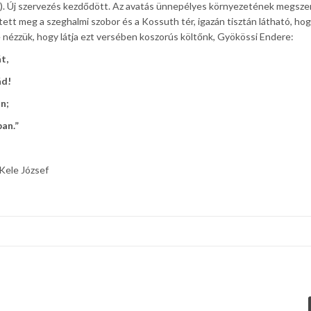
). Új szervezés kezdődött. Az avatás ünnepélyes környezetének megsze
tett meg a szeghalmi szobor és a Kossuth tér, igazán tisztán látható, ho
ézzük, hogy látja ezt versében koszorús költőnk, Gyökössi Endere:
t,
ád!
n;
an.”
sef