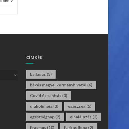
ebben
CÍMKÉK
ballagás
(3)
békés megyei kormányhivatal
(6)
Covid és tanítás
(3)
diákolimpia
(3)
egészség
(5)
egészségnap
(2)
elhalálozás
(2)
Erasmus
(10)
Farkas Ilona
(2)