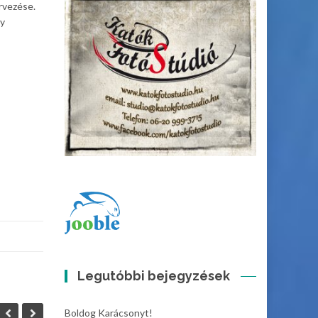
rvezése.
gy
Legutóbbi bejegyzések
Boldog Karácsonyt!