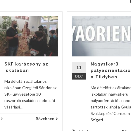
SKF karácsony az
Nagysikerű
11
iskolában
pályaorientáció
DEC
a Tildyben
Ma délután az általános
iskolában Czeglédi Sándor az
Ma délelőtt az általán
SKF ügyvezetője 30
iskolában nagysikerű
rászoruló családnak adott át
pályaorientációs napo
vásárlási...
tartottak, ahol a Gyula
Szakképzési Centrum
ek
Bővebben
Szigeti...