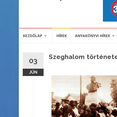
KEZDŐLAP
HÍREK
ANYAKÖNYVI HÍREK
Szeghalom története,
03
JÚN