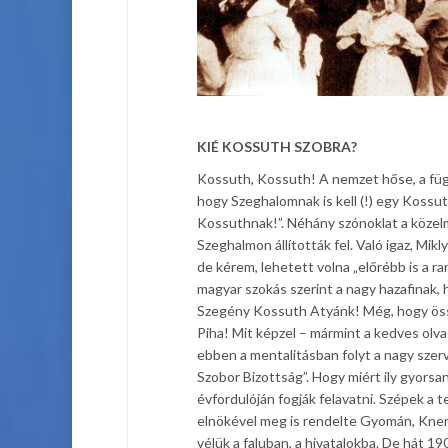
KIÉ KOSSUTH SZOBRA?
Kossuth, Kossuth! A nemzet hőse, a füg
hogy Szeghalomnak is kell (!) egy Kossu
Kossuthnak!”. Néhány szónoklat a köze
Szeghalmon állították fel. Való igaz, Mi
de kérem, lehetett volna „előrébb is a ra
magyar szokás szerint a nagy hazafinak, 
Szegény Kossuth Atyánk! Még, hogy öss
Piha! Mit képzel – mármint a kedves ol
ebben a mentalitásban folyt a nagy szer
Szobor Bizottság”. Hogy miért ily gyorsa
évfordulóján fogják felavatni. Szépek a 
elnökével meg is rendelte Gyomán, Kner Iz
vélük a faluban, a hivatalokba. De hát 19