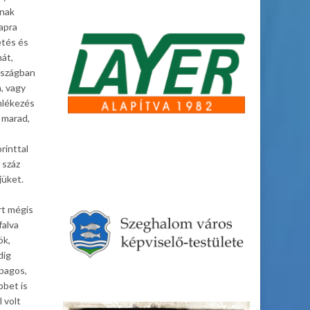
ának
lapra
etés és
mát,
rszágban
, vagy
mlékezés
 marad,
rinttal
 száz
jüket.
rt mégis
falva
ök,
dig
lpagos,
bbet is
 volt