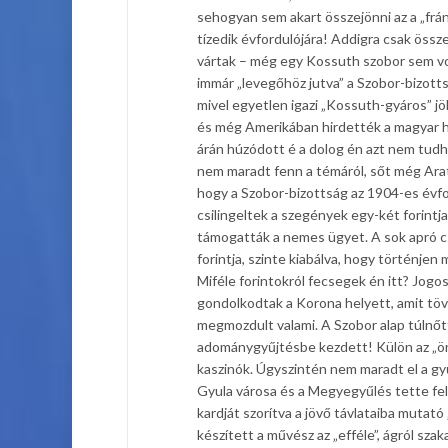
sehogyan sem akart összejönni az a „frány
tízedik évfordulójára! Addigra csak össz
vártak – még egy Kossuth szobor sem vol
immár „levegőhöz jutva” a Szobor-bizotts
mivel egyetlen igazi „Kossuth-gyáros” j
és még Amerikában hirdették a magyar ha
árán húzódott é a dolog én azt nem tudh
nem maradt fenn a témáról, sőt még Arat
hogy a Szobor-bizottság az 1904-es évfor
csilingeltek a szegények egy-két forintjai
támogatták a nemes ügyet. A sok apró c
forintja, szinte kiabálva, hogy történjen 
Miféle forintokról fecsegek én itt? Jogo
gondolkodtak a Korona helyett, amit tö
megmozdult valami. A Szobor alap túlnőt
adománygyűjtésbe kezdett! Külön az „ön
kaszinók. Úgyszintén nem maradt el a g
Gyula városa és a Megyegyűlés tette fel
kardját szorítva a jövő távlataiba mutat
készített a művész az „efféle”, ágról sz