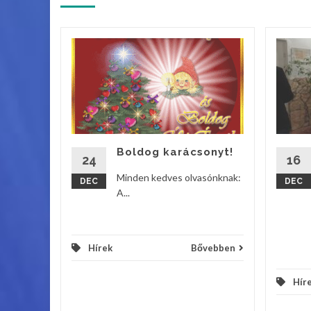
ik
s
lladt fel
tyája a
os Iskola
Boldog karácsonyt!
24
16
vebben
Minden kedves olvasónknak:
DEC
DEC
A...
Hírek
Bővebben
Hír