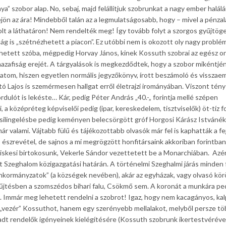
a” szobor alap. No, sebaj, majd felállítjuk szobrunkat a nagy ember halál
ejön az ára! Mindebből talán az a legmulatságosabb, hogy – mivel a pénza
t a láthatáron! Nem rendelték meg! Így tovább folyt a szorgos gyűjtög
ág is „szétnézhetett a piacon”. Ez utóbbi nem is okozott oly nagy problé
öhetett szóba, mégpedig Horvay János, kinek Kossuth szobrai az egész o
zafiság erejét. A tárgyalások is megkezdődtek, hogy a szobor mikéntjén
atom, hiszen egyetlen normális jegyzőkönyv, írott beszámoló és visszae
ó Lajos is szemérmesen hallgat erről életrajzi irományában. Viszont tény
dulót is lekéste… Kár, pedig Péter András „40.-„ forintja mellé szépen
, a középréteg képviselői pedig (ipar, kereskedelem, tisztviselők) öt-tíz fo
silingelésbe pedig keményen belecsörgött gróf Horgosi Kárász Istvánék
már valami. Vájtabb fülű és tájékozottabb olvasók már fel is kaphatták a fe
s észrevétel, de sajnos a mi megrögzött honfitársaink akkoriban forintban
viskesi birtokosunk, Vekerle Sándor vezettetett be a Monarchiában. Azé
t Szeghalom közigazgatási határán. A történelmi Szeghalmi járás minden 
kormányzatok” (a községek nevében), akár az egyházak, vagy olvasó kör
yűjtésben a szomszédos bihari falu, Csökmő sem. A koronát a munkára pe
. Immár meg lehetett rendelni a szobrot! Igaz, hogy nem kacagányos, ka
ó „vezér” Kossuthot, hanem egy szerényebb mellalakot, melyből persze tö
akadt rendelők igényeinek kielégítésére (Kossuth szobrunk ikertestvérével