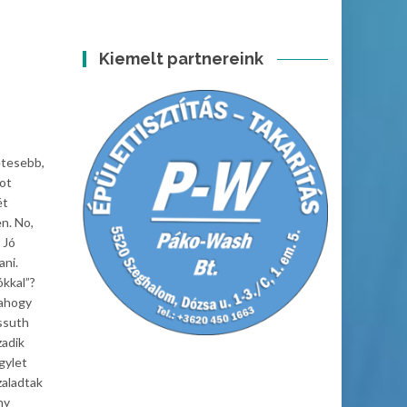
Kiemelt partnereink
etesebb,
rot
ét
n. No,
 Jó
ani.
kkal”?
lahogy
ossuth
zadik
gylet
zaladtak
ny