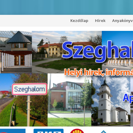
Kezdőlap
Hírek
Anyakönyvi