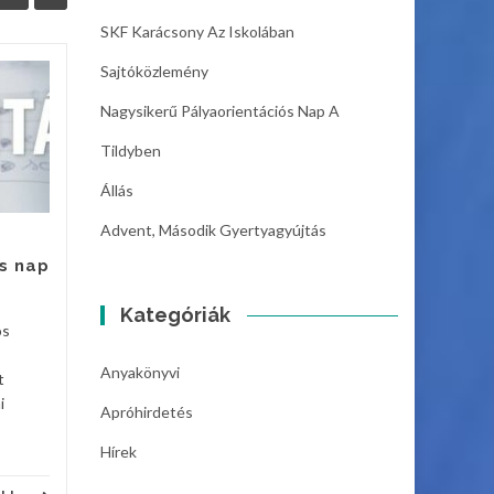
SKF Karácsony Az Iskolában
Sajtóközlemény
Állás
06
05
Nagysikerű Pályaorientációs Nap A
Szeghalom Város
DEC
DEC
Tildyben
Önkormányzat
Intézményműködtető
Állás
Központja azonnali kezdéssel
felvételt hirdet
Advent, Második Gyertyagyújtás
gazdaságvezetői munkakör...
s nap
Hírek
Hírek
Bővebben
Kategóriák
os
Anyakönyvi
t
i
Apróhirdetés
Hírek