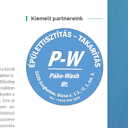
Kiemelt partnereink
 a közeli
jában is.
Előzőleg
korábban
lnyelte a
 Erre jó
nem árt
ülönböző
szatérve
hasznára