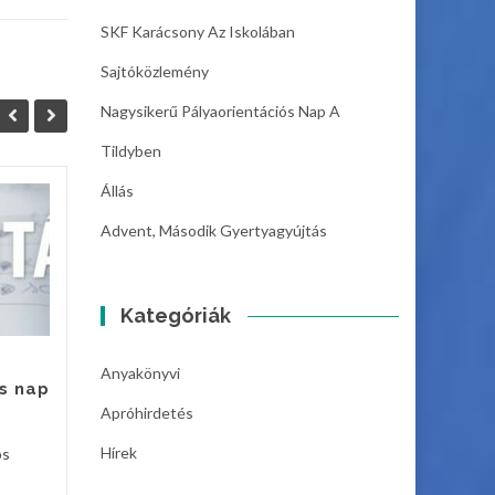
SKF Karácsony Az Iskolában
Sajtóközlemény
Nagysikerű Pályaorientációs Nap A
Tildyben
Állás
Állás
06
05
Advent, Második Gyertyagyújtás
Szeghalom Város
DEC
DEC
Önkormányzat
Intézményműködtető
Kategóriák
Központja azonnali kezdéssel
felvételt hirdet
Anyakönyvi
gazdaságvezetői munkakör...
s nap
Hírek
Apróhirdetés
Hírek
Bővebben
Hírek
os