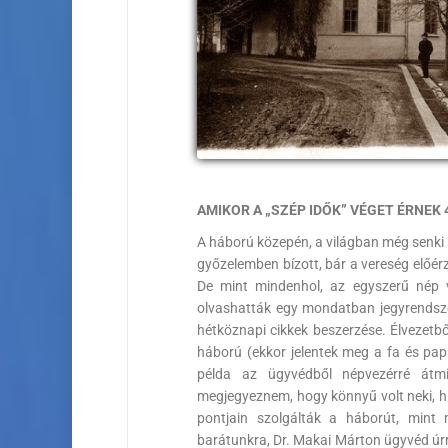
AMIKOR A „SZÉP IDŐK” VÉGET ÉRNEK 
A háború közepén, a világban még senki n
győzelemben bízott, bár a vereség előérz
De mint mindenhol, az egyszerű nép v
olvashatták egy mondatban jegyrendszer
hétköznapi cikkek beszerzése. Élvezetbő
háború (ekkor jelentek meg a fa és pap
példa az ügyvédből népvezérré átmi
megjegyeznem, hogy könnyű volt neki, h
pontjain szolgálták a háborút, mint
barátunkra, Dr. Makai Márton ügyvéd úr