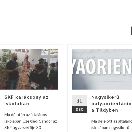
SKF karácsony az
Nagysikerű
11
iskolában
pályaorientáció
DEC
a Tildyben
Ma délután az általános
iskolában Czeglédi Sándor az
Ma délelőtt az általán
SKF ügyvezetője 30
iskolában nagysikerű