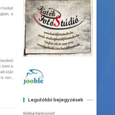
n fordult
ágban, a
” kezdetű
ot (nem a
 aki száz
 is van…
Legutóbbi bejegyzések
Boldog Karácsonyt!