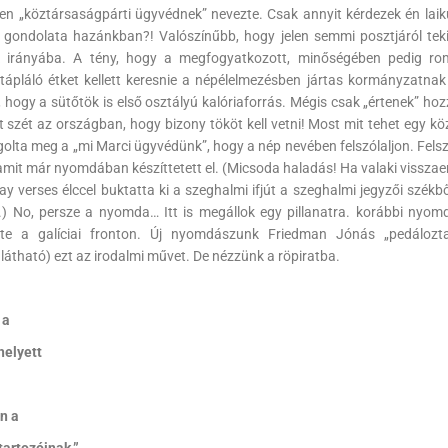
űen „köztársaságpárti ügyvédnek” nevezte. Csak annyit kérdezek én laik
 gondolata hazánkban?! Valószínűbb, hogy jelen semmi posztjáról teki
kek irányába. A tény, hogy a megfogyatkozott, minőségében pedig ro
ápláló étket kellett keresnie a népélelmezésben jártas kormányzatnak 
, hogy a sütőtök is első osztályú kalóriaforrás. Mégis csak „értenek” h
szét az országban, hogy bizony tököt kell vetni! Most mit tehet egy kö
vagolta meg a „mi Marci ügyvédünk”, hogy a nép nevében felszólaljon. Fels
amit már nyomdában készíttetett el. (Micsoda haladás! Ha valaki vissza
ay verses élccel buktatta ki a szeghalmi ifjút a szeghalmi jegyzői székbő
át.) No, persze a nyomda… Itt is megállok egy pillanatra. korábbi nyom
ette a galíciai fronton. Új nyomdászunk Friedman Jónás „pedálozt
ható) ezt az irodalmi művet. De nézzünk a röpiratba.
 a
helyett
n a
artozóinak.”