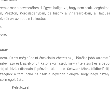
! Persze már a bevezetőben el légyen hallgatva, hogy nem csak Szeghalmo
n, Vésztőn, Körösladányban, de bizony a Viharsarokban, a Hajdús
zzük ezt az irodalmi alkotást:
,
vőre.
alat!”
em? És ezt még dúdolni, énekelni is lehetett az „Ellőtték a jobb karomat
egben szó esik az elvonult katonakórházról, mely vitte a zsírt és a bab
l, aki hizlalt disznain jó pénzért túladott és Schwarz Miska földbérlőről,
zségnek a fenti célra és csak a legvégén eldugva, hogy nagy aszály
asol megoldást…
zsef