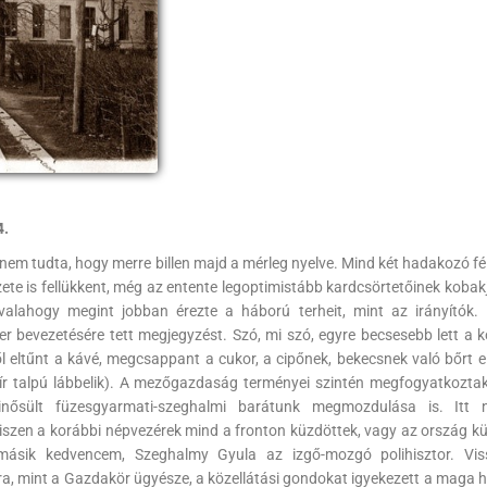
4.
em tudta, hogy merre billen majd a mérleg nyelve. Mind két hadakozó fél
ete is fellükkent, még az entente legoptimistább kardcsörtetőinek kobak
alahogy megint jobban érezte a háború terheit, mint az irányítók. 
 bevezetésére tett megjegyzést. Szó, mi szó, egyre becsesebb lett a 
l eltűnt a kávé, megcsappant a cukor, a cipőnek, bekecsnek való bőrt e
ír talpú lábbelik). A mezőgazdaság terményei szintén megfogyatkoztak.
nősült füzesgyarmati-szeghalmi barátunk megmozdulása is. Itt 
iszen a korábbi népvezérek mind a fronton küzdöttek, vagy az ország k
 másik kedvencem, Szeghalmy Gyula az izgő-mozgó polihisztor. Vis
ra, mint a Gazdakör ügyésze, a közellátási gondokat igyekezett a maga 