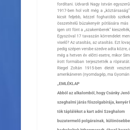
fordítani. Udvardi Nagy István egyszer
1917-ben hol volt még a „köztársaság”
kicsit feljebb, kézzel foghatóbb szé
összetételű búzakenyér pótlására más t
igen ott fönt a „szakemberek” kieszelték
Egyszóval 17 tavaszán körrendelet ment 
viselő? Az utasítás, az utasítás. Ezt lo
pedig szépen versbe szedve adta közre, 
még a hetven év előtti esetre, mikor Sim
írott formában terjesztették a röpirat
Riegel Zoltán 1915-ben életét veszt
amerikáneren (nyomdagép, ma Gyomán lát
„EMLÉKLAP
Abból az alkalomból, hogy Csánky Jenő
szeghalmi járás főszolgabírája, kenyér 
tök táplálékot a kart adni Szeghalom
buzatermelő polgárainak, különösebbe
hadrakeltek itthonmaradt, éhező hozzát