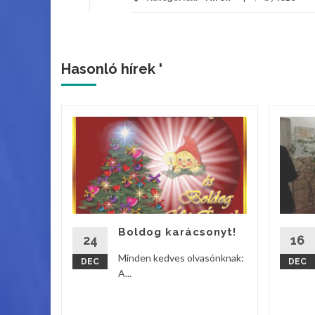
Hasonló hírek '
ik
s
lladt fel
tyája a
os Iskola
Boldog karácsonyt!
24
16
vebben
Minden kedves olvasónknak:
DEC
DEC
A...