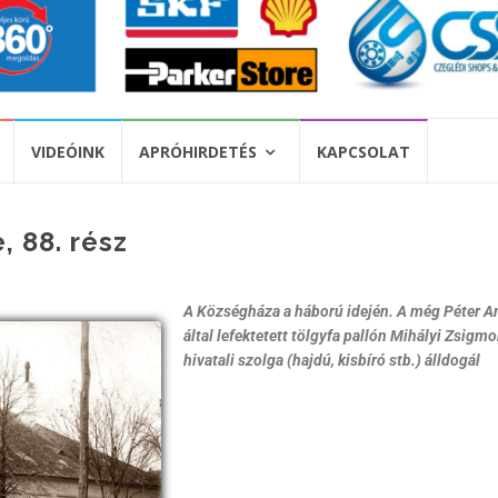
VIDEÓINK
APRÓHIRDETÉS
KAPCSOLAT
 88. rész
A Községháza a háború idején. A még Péter A
által lefektetett tölgyfa pallón Mihályi Zsigm
hivatali szolga (hajdú, kisbíró stb.) álldogál