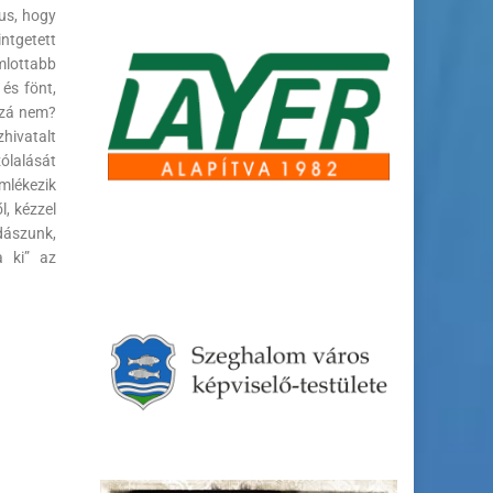
us, hogy
ntgetett
mlottabb
és fönt,
ozzá nem?
zhivatalt
zólalását
emlékezik
l, kézzel
dászunk,
a ki” az