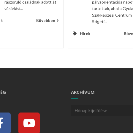
rászoruló családnak adott át
pályaorientációs napo
vásárlási...
tartottak, ahol a Gyula
Szakképzési Centrum
ek
Bővebben
Szigeti...
Hírek
Bőv
ÉG
ARCHÍVUM