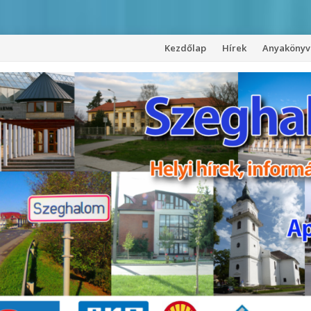
Kezdőlap
Hírek
Anyakönyvi