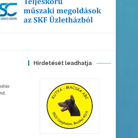
Hirdetését leadhatja
ndrás
ond,