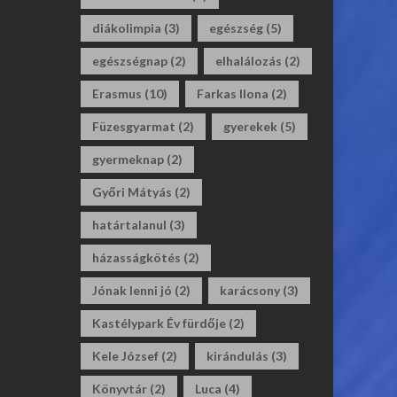
diákolimpia
(3)
egészség
(5)
egészségnap
(2)
elhalálozás
(2)
Erasmus
(10)
Farkas Ilona
(2)
Füzesgyarmat
(2)
gyerekek
(5)
gyermeknap
(2)
Győri Mátyás
(2)
határtalanul
(3)
házasságkötés
(2)
Jónak lenni jó
(2)
karácsony
(3)
Kastélypark Év fürdője
(2)
Kele József
(2)
kirándulás
(3)
Könyvtár
(2)
Luca
(4)