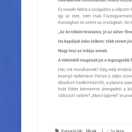
És tessék! Máris a szolgabíró a célpont
így az eset, nem csak Füzesgyarmato
Kunságban és szerte az országban. De né
„Az én tököm hivatalos; jó az sülve-főve
Ha kapáljuk édes lelkem: több terem jö
Nagy lesz az indája annak,
A tökömből magának jut a legnagyobb f
Hát, mit mondhatnék? Elég mély értelmű n
kesergő dallamára! Persze a teljes szöv
lábadozó hadikórházról!), a pápista papró
hold földet bérmentve átengedett a kö
Változott valami? „Marci ügyvéd” se jav
Kele Jó
Kategóriák:
Hírek
/
by
lezo