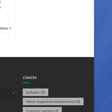
t
i
ebben
CÍMKÉK
ballagás
(3)
békés megyei kormányhivatal
(6)
Covid és tanítás
(3)