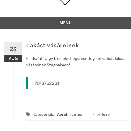
MENU
Lakást vásárolnék
25
Földszinti vagy I. emeleti, egy, esetleg kétszobás lakást
AUG
vásárolnék Szeghalmon!
70/3732231
Kategóriák:
Apróhirdetés
/
by
lezo