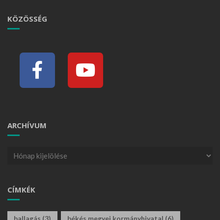
KÖZÖSSÉG
ARCHÍVUM
CÍMKÉK
ballagás
(3)
békés megyei kormányhivatal
(6)