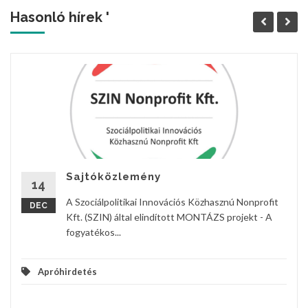
Hasonló hírek '
Sajtóközlemény
14
A Szociálpolitikai Innovációs Közhasznú Nonprofit
DEC
Kft. (SZIN) által elindított MONTÁZS projekt - A
fogyatékos...
Apróhirdetés