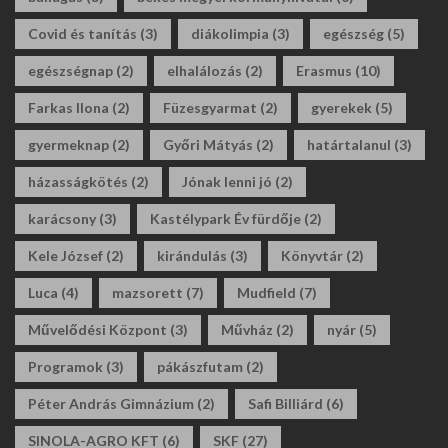
Covid és tanítás
(3)
diákolimpia
(3)
egészség
(5)
egészségnap
(2)
elhalálozás
(2)
Erasmus
(10)
Farkas Ilona
(2)
Füzesgyarmat
(2)
gyerekek
(5)
gyermeknap
(2)
Győri Mátyás
(2)
határtalanul
(3)
házasságkötés
(2)
Jónak lenni jó
(2)
karácsony
(3)
Kastélypark Év fürdője
(2)
Kele József
(2)
kirándulás
(3)
Könyvtár
(2)
Luca
(4)
mazsorett
(7)
Mudfield
(7)
Művelődési Központ
(3)
Művház
(2)
nyár
(5)
Programok
(3)
pákászfutam
(2)
Péter András Gimnázium
(2)
Safi Billiárd
(6)
SINOLA-AGRO KFT
(6)
SKF
(27)