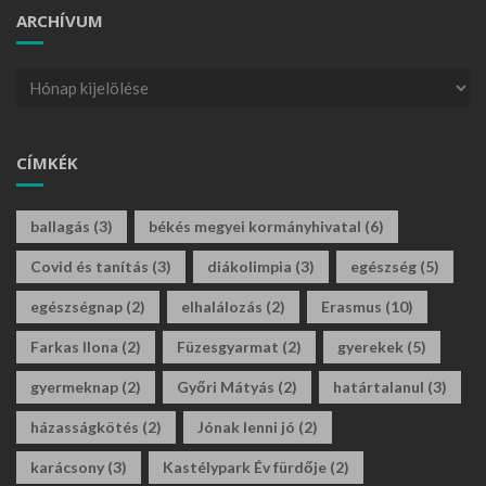
ARCHÍVUM
CÍMKÉK
ballagás
(3)
békés megyei kormányhivatal
(6)
Covid és tanítás
(3)
diákolimpia
(3)
egészség
(5)
egészségnap
(2)
elhalálozás
(2)
Erasmus
(10)
Farkas Ilona
(2)
Füzesgyarmat
(2)
gyerekek
(5)
gyermeknap
(2)
Győri Mátyás
(2)
határtalanul
(3)
házasságkötés
(2)
Jónak lenni jó
(2)
karácsony
(3)
Kastélypark Év fürdője
(2)