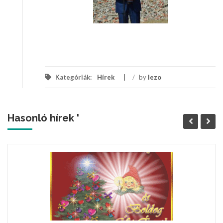
Kategóriák:
Hírek
/
by
lezo
Hasonló hírek '