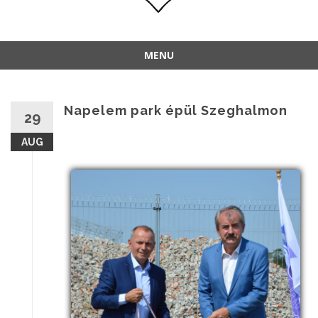
MENU
Napelem park épül Szeghalmon
29
AUG