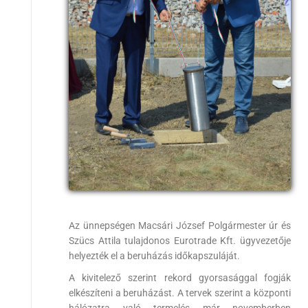
Az ünnepségen Macsári József Polgármester úr és
Szücs Attila tulajdonos Eurotrade Kft. ügyvezetője
helyezték el a beruházás időkapszuláját.
A kivitelező szerint rekord gyorsasággal fogják
elkészíteni a beruházást. A tervek szerint a központi
hálózatra való termelés már novemberben