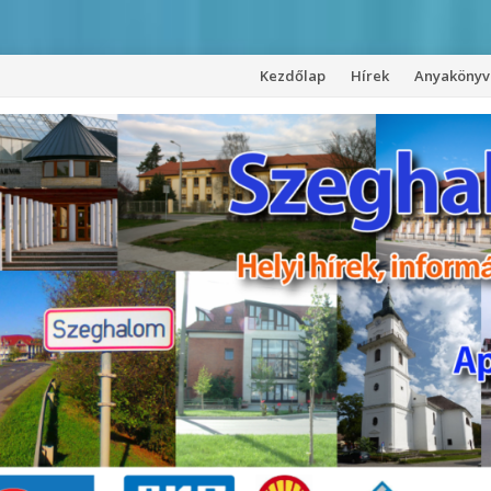
Kezdőlap
Hírek
Anyakönyvi