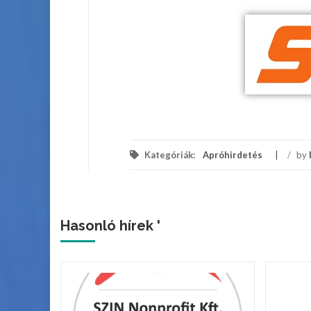
Kategóriák:
Apróhirdetés
/
by
Hasonló hírek '