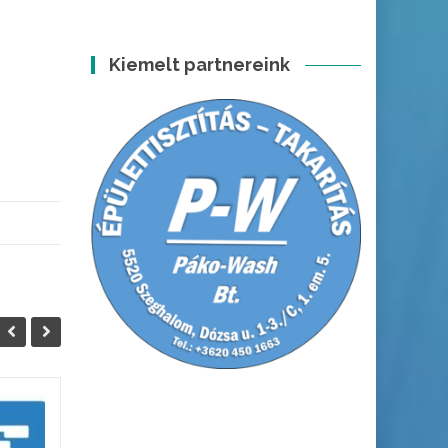
Kiemelt partnereink
SKF Üzletház
13
19