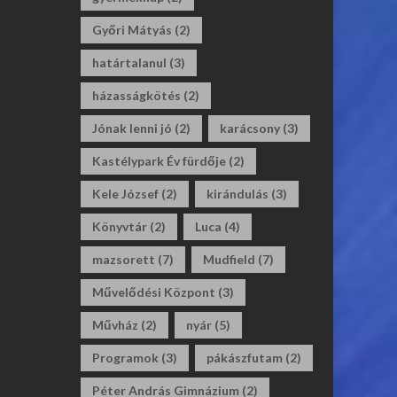
Győri Mátyás
(2)
határtalanul
(3)
házasságkötés
(2)
Jónak lenni jó
(2)
karácsony
(3)
Kastélypark Év fürdője
(2)
Kele József
(2)
kirándulás
(3)
Könyvtár
(2)
Luca
(4)
mazsorett
(7)
Mudfield
(7)
Művelődési Központ
(3)
Művház
(2)
nyár
(5)
Programok
(3)
pákászfutam
(2)
Péter András Gimnázium
(2)