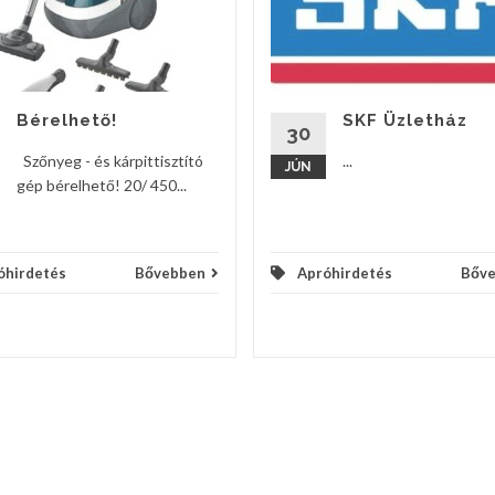
Bérelhető!
SKF Üzletház
30
Szőnyeg - és kárpittisztító
...
JÚN
gép bérelhető! 20/ 450...
óhirdetés
Bővebben
Apróhirdetés
Bőv