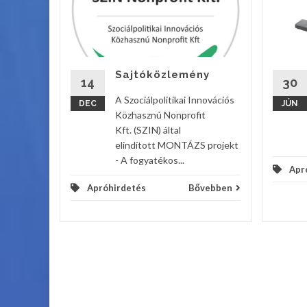
ek a
tcán!
Sajtóközlemény
vebben
14
30
A Szociálpolitikai Innovációs
DEC
JÚN
Közhasznú Nonprofit
Kft. (SZIN) által
elindított MONTÁZS projekt
- A fogyatékos...
Apr
Apróhirdetés
Bővebben