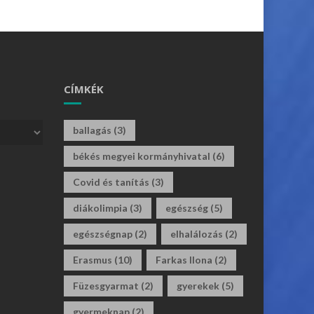
CÍMKÉK
ballagás
(3)
békés megyei kormányhivatal
(6)
Covid és tanítás
(3)
diákolimpia
(3)
egészség
(5)
egészségnap
(2)
elhalálozás
(2)
Erasmus
(10)
Farkas Ilona
(2)
Füzesgyarmat
(2)
gyerekek
(5)
gyermeknap
(2)